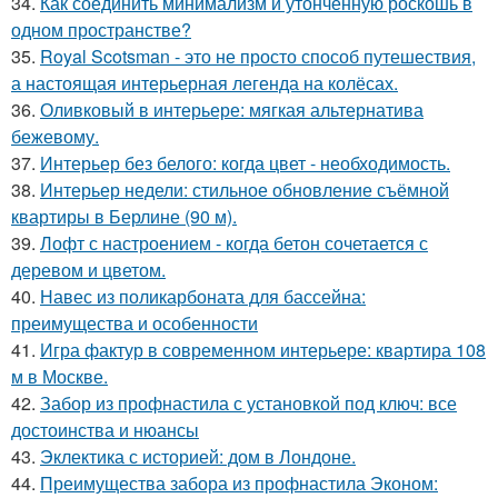
34.
Как соединить минимализм и утонченную роскошь в
одном пространстве?
35.
Royal Scotsman - это не просто способ путешествия,
а настоящая интерьерная легенда на колёсах.
36.
Оливковый в интерьере: мягкая альтернатива
бежевому.
37.
Интерьер без белого: когда цвет - необходимость.
38.
Интерьер недели: стильное обновление съёмной
квартиры в Берлине (90 м).
39.
Лофт с настроением - когда бетон сочетается с
деревом и цветом.
40.
Навес из поликарбоната для бассейна:
преимущества и особенности
41.
Игра фактур в современном интерьере: квартира 108
м в Москве.
42.
Забор из профнастила с установкой под ключ: все
достоинства и нюансы
43.
Эклектика с историей: дом в Лондоне.
44.
Преимущества забора из профнастила Эконом: