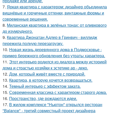
продаже или аренде.
7.
Яркая квартира с характером: дизайнер объединила
вишнёвые и горчичные оттенки, винтажные формы и
современные решения.
8.
Миланская квартира в зелёных тонах: от оливкового
до изумрудного.
9.
Квартира Джонатан Адлер в Гринвич - виллидж
пережила полную перезагрузку.
10.
Новая жизнь деревянного дома в Подмосковье -
пример бережного обновления без утраты характера.
11.
Этот интерьер родился из диалога между историей
дома и страстью хозяйки к эстетике ар - деко.
12.
Дом, который живёт вместе с природой.
13.
Квартира, в которую хочется возвращаться.
14.
Темный интерьер с эффектом заката.
15.
Современная классика с характером старого дома.
16.
Пространство, где рождаются идеи.
17.
В жилом комплексе "Ньютон" открылся ресторан
"Balance" - третий совместный проект дизайнера