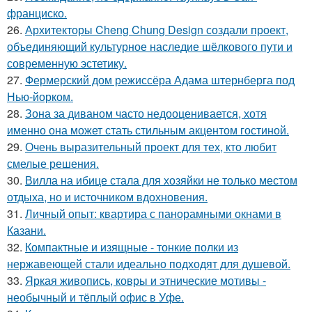
франциско.
26.
Архитекторы Cheng Chung Design создали проект,
объединяющий культурное наследие шёлкового пути и
современную эстетику.
27.
Фермерский дом режиссёра Адама штернберга под
Нью-йорком.
28.
Зона за диваном часто недооценивается, хотя
именно она может стать стильным акцентом гостиной.
29.
Очень выразительный проект для тех, кто любит
смелые решения.
30.
Вилла на ибице стала для хозяйки не только местом
отдыха, но и источником вдохновения.
31.
Личный опыт: квартира с панорамными окнами в
Казани.
32.
Компактные и изящные - тонкие полки из
нержавеющей стали идеально подходят для душевой.
33.
Яркая живопись, ковры и этнические мотивы -
необычный и тёплый офис в Уфе.