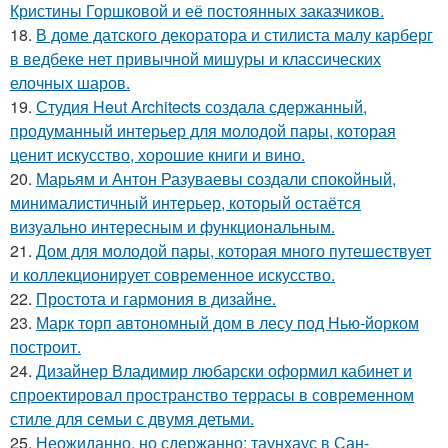
Кристины Горшковой и её постоянных заказчиков.
18.
В доме датского декоратора и стилиста малу карберг
в ведбеке нет привычной мишуры и классических
елочных шаров.
19.
Студия Heut Architects создала сдержанный,
продуманный интерьер для молодой пары, которая
ценит искусство, хорошие книги и вино.
20.
Марьям и Антон Разуваевы создали спокойный,
минималистичный интерьер, который остаётся
визуально интересным и функциональным.
21.
Дом для молодой пары, которая много путешествует
и коллекционирует современное искусство.
22.
Простота и гармония в дизайне.
23.
Марк торп автономный дом в лесу под Нью-йорком
построит.
24.
Дизайнер Владимир любарски оформил кабинет и
спроектировал пространство террасы в современном
стиле для семьи с двумя детьми.
25.
Неожиданно, но сдержанно: таунхаус в Сан-