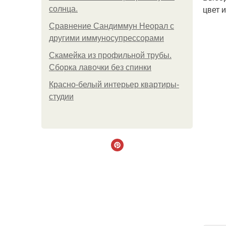
цвет 
солнца.
Сравнение Сандиммун Неорал с
другими иммуносупрессорами
Скамейка из профильной трубы.
Сборка лавочки без спинки
Красно-белый интерьер квартиры-
студии