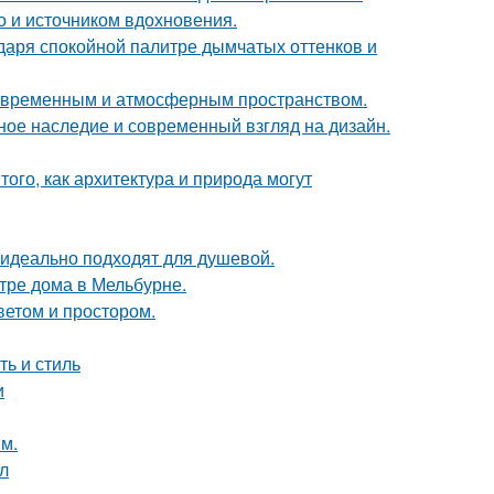
но и источником вдохновения.
даря спокойной палитре дымчатых оттенков и
современным и атмосферным пространством.
ьное наследие и современный взгляд на дизайн.
ого, как архитектура и природа могут
 идеально подходят для душевой.
тре дома в Мельбурне.
ветом и простором.
ть и стиль
и
м.
ол