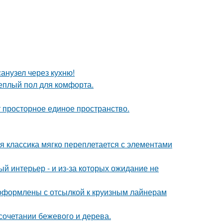
анузел через кухню!
теплый пол для комфорта.
ют просторное единое пространство.
я классика мягко переплетается с элементами
ый интерьер - и из-за которых ожидание не
оформлены с отсылкой к круизным лайнерам
сочетании бежевого и дерева.