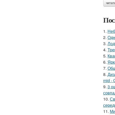
читат
Пос
1.
Неб
2.
Одн
3.
Лод
4.
Тре
5.
Ква
6.
Ярк
7.
Общ
8.
Диз
mid - 
9.
3 о
совпа
10.
Св
серед
11.
Ми