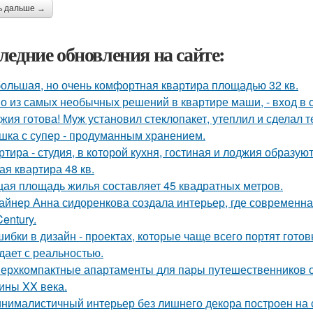
ь дальше →
ледние обновления на сайте:
ольшая, но очень комфортная квартира площадью 32 кв.
о из самых необычных решений в квартире маши, - вход в с
жия готова! Муж установил стеклопакет, утеплил и сделал 
шка с супер - продуманным хранением.
ртира - студия, в которой кухня, гостиная и лоджия образу
ая квартира 48 кв.
ая площадь жилья составляет 45 квадратных метров.
айнер Анна сидоренкова создала интерьер, где современна
Century.
шибки в дизайн - проектах, которые чаще всего портят готов
дает с реальностью.
ерхкомпактные апартаменты для пары путешественников 
ины XX века.
нималистичный интерьер без лишнего декора построен на 