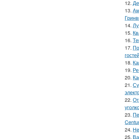
12.
Де
13.
Ам
Гринв
14.
Лу
15.
Кв
16.
Те
17.
По
гостей
18.
Ка
19.
Ре
20.
Ка
21.
Су
элект
22.
От
уголк
23.
Пе
Centur
24.
Не
25.
Ва