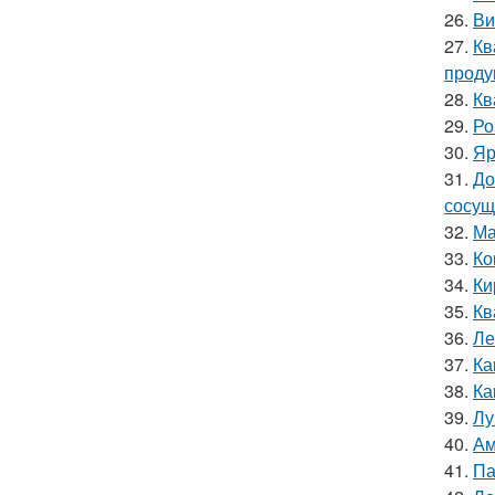
26.
Ви
27.
Кв
проду
28.
Кв
29.
Ро
30.
Яр
31.
До
сосущ
32.
Ма
33.
Ко
34.
Ки
35.
Кв
36.
Ле
37.
Ка
38.
Ка
39.
Лу
40.
Ам
41.
Па