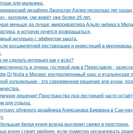
тская для мальчика.
ериканский дизайнер Джонатан Адлер несколько лет назад
ич - виллидж, где живёт уже более 25 лет.
чше меньше да лучше: микроквартира Альдо чибика в Мила
артира, в которую хочется возвращаться.
мный интерьер с эффектом заката.
сле восьмилетней реставрации и инвестиций в миллиарды д
.
к не сделать интерьер как у всех?
месленность и этника: гостевой дом в Переславле - залесск
фе Di Nulla в Москве: контролируемый хаос и итальянская л
хой холодильник - это современное решение для кухни, по
ричества.
личное решение! Пространство под лестницей часто остаё
ом для отдыха.
нтхаус обувного дизайнера Александра Бирмана в Сан-паул
y.
большая белая кухня всегда выглядит свежо и просторно.
ша кухня станет удобнее, если грамотно организовать хран