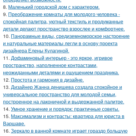
8.
Маленький городской дом с характером.
9.
Преображение комнаты для молодого человека -
спокойная палитра, уютный текстиль и продуманные
детали делают пространство взрослее и комфортнее.
10.
Панорамные виды, средиземноморское настроение
и натуральные материалы легли в основу проекта
дизайнера Елены Кулагиной.
11.
Дофаминовый интерьер - это яркое, игривое
пространство, наполненное контрастами,
неожиданными деталями и ощущением праздника.
12.
Простота и гармония в дизайне.
13.
Дизайнер Жанна денишева создала спокойное и
универсальное пространство для молодой семьи,
построенное на лаконичной и выдержанной палитре.
14.
Умное хранение и порядок: практичные советы.
15.
Максимализм и контрасты: квартира для юриста в
Варшаве.
16.
Зеркало в ванной комнате играет гораздо большую