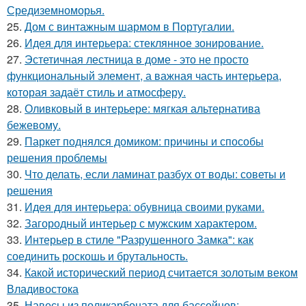
Средиземноморья.
25.
Дом с винтажным шармом в Португалии.
26.
Идея для интерьера: стеклянное зонирование.
27.
Эстетичная лестница в доме - это не просто
функциональный элемент, а важная часть интерьера,
которая задаёт стиль и атмосферу.
28.
Оливковый в интерьере: мягкая альтернатива
бежевому.
29.
Паркет поднялся домиком: причины и способы
решения проблемы
30.
Что делать, если ламинат разбух от воды: советы и
решения
31.
Идея для интерьера: обувница своими руками.
32.
Загородный интерьер с мужским характером.
33.
Интерьер в стиле "Разрушенного Замка": как
соединить роскошь и брутальность.
34.
Какой исторический период считается золотым веком
Владивостока
35.
Навесы из поликарбоната для бассейнов: