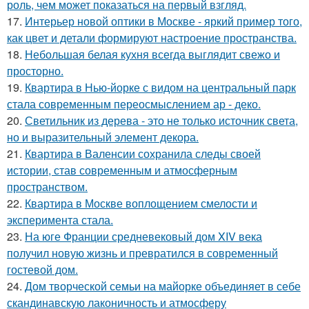
роль, чем может показаться на первый взгляд.
17.
Интерьер новой оптики в Москве - яркий пример того,
как цвет и детали формируют настроение пространства.
18.
Небольшая белая кухня всегда выглядит свежо и
просторно.
19.
Квартира в Нью-йорке с видом на центральный парк
стала современным переосмыслением ар - деко.
20.
Светильник из дерева - это не только источник света,
но и выразительный элемент декора.
21.
Квартира в Валенсии сохранила следы своей
истории, став современным и атмосферным
пространством.
22.
Квартира в Москве воплощением смелости и
эксперимента стала.
23.
На юге Франции средневековый дом XIV века
получил новую жизнь и превратился в современный
гостевой дом.
24.
Дом творческой семьи на майорке объединяет в себе
скандинавскую лаконичность и атмосферу