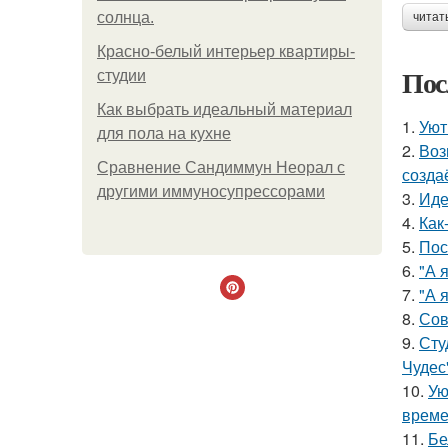
солнца.
читат
Красно-белый интерьер квартиры-
Пос
студии
Как выбрать идеальный материал
1.
Уют
для пола на кухне
2.
Воз
Сравнение Сандиммун Неорал с
созда
другими иммуносупрессорами
3.
Иде
4.
Как
5.
Пос
6.
"А 
7.
"А 
8.
Сов
9.
Сту
Чудес
10.
Ую
време
11.
Бе