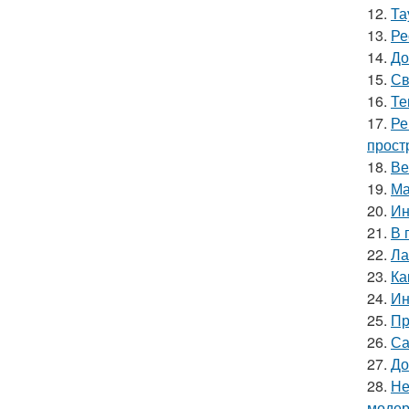
12.
Та
13.
Ре
14.
До
15.
Св
16.
Те
17.
Ре
прост
18.
Ве
19.
Ма
20.
Ин
21.
В 
22.
Ла
23.
Ка
24.
Ин
25.
Пр
26.
Са
27.
До
28.
Не
модер