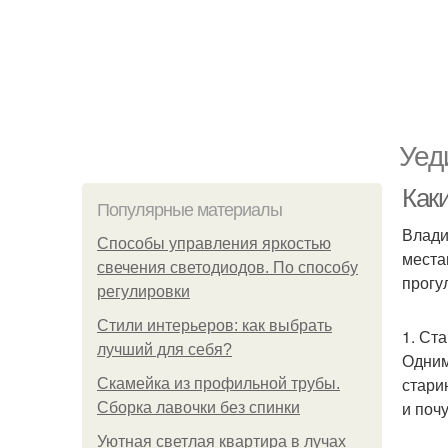
Уед
Как
Популярные материалы
Влади
Способы управления яркостью
места
свечения светодиодов. По способу
прогу
регулировки
Стили интерьеров: как выбрать
1. Ст
лучший для себя?
Одним
стари
Скамейка из профильной трубы.
и поч
Сборка лавочки без спинки
Уютная светлая квартира в лучах