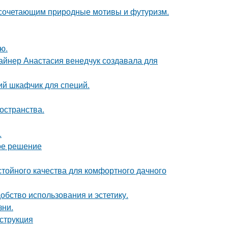
 сочетающим природные мотивы и футуризм.
ю.
зайнер Анастасия венедчук создавала для
ий шкафчик для специй.
остранства.
.
ое решение
стойного качества для комфортного дачного
бство использования и эстетику.
зни.
нструкция