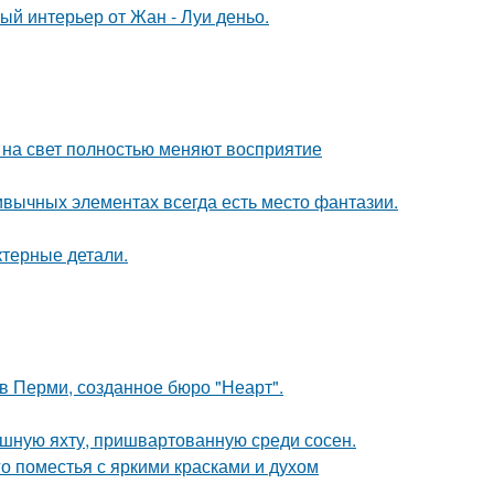
ый интерьер от Жан - Луи деньо.
т на свет полностью меняют восприятие
ривычных элементах всегда есть место фантазии.
ктерные детали.
в Перми, созданное бюро "Неарт".
ошную яхту, пришвартованную среди сосен.
о поместья с яркими красками и духом