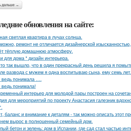
ь дальше →
ледние обновления на сайте:
ная светлая квартира в лучах солнца.
можно, ремонт не отличается дизайнерской изысканностью, 
ёт тёплую домашнюю атмосферу.
и для дома * дизайн интерьера.
-то так вышло, что в один прекрасный день решила я помыть
ле развода с мужем я одна воспитываю сына, ему семь лет
я ведь понимала ….
я ведь понимала!
ременный интерьер для молодой пары построен на сочетании
дия для мероприятий по проекту Анастасия галезник вдохн
".
т, баланс и внимание к деталям - так можно описать этот п
нем вырос в полноценный семейный дом.
лый бетон и зелень: дом в Испании, где сад стал частью инт