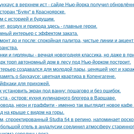
унхаус в верхнем ист - сайде Нью-йорка получил обновлённ
сторан "Буян" в Красноярске.
м с историей и будущим.
ет, воздух и природа здесь - главные герои.
мный интерьер с эффектом заката.
монт до и после: спокойная палитра, чистые линии и акцен
ранства.
нки и гирлянды - вечная новогодняя классика, но даже в п
рк торп автономный дом в лесу под Нью-йорком построит.
терьер создавался для молодой пары, ценящей уют и хара
память о баухаусе: цветная квартира в Копенгагене.
йфхаки для прихожей.
к установить экран под ванну: пошагово и без ошибок.
ста - остров: кухня кулинарного блогера в Варшаве.
овода, неон и граффити - именно так выглядит новое кафе 
д на крыше с видом на горы.
м, спроектированный Studia 54 в репино, напоминает роск
большой отель в андалусии соединил атмосферу старинног
низма середины века.