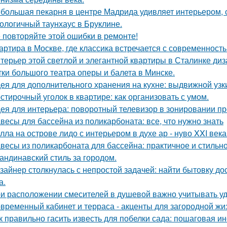
большая пекарня в центре Мадрида удивляет интерьером,
ологичный таунхаус в Бруклине.
 повторяйте этой ошибки в ремонте!
артира в Москве, где классика встречается с современность
терьер этой светлой и элегантной квартиры в Сталинке ди
тки большого театра оперы и балета в Минске.
ея для дополнительного хранения на кухне: выдвижной узк
стирочный уголок в квартире: как организовать с умом.
ея для интерьера: поворотный телевизор в зонировании пр
весы для бассейна из поликарбоната: все, что нужно знать
лла на острове лидо с интерьером в духе ар - нуво XXI века
весы из поликарбоната для бассейна: практичное и стильн
андинавский стиль за городом.
зайнер столкнулась с непростой задачей: найти бытовку до
а.
и расположении смесителей в душевой важно учитывать удо
временный кабинет и терраса - акценты для загородной жи
к правильно гасить известь для побелки сада: пошаговая и