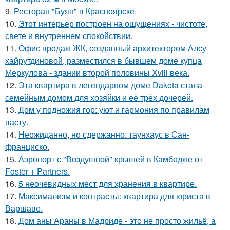
9.
Ресторан "Буян" в Красноярске.
10.
Этот интерьер построен на ощущениях - чистоте,
свете и внутреннем спокойствии.
11.
Офис продаж ЖК, созданный архитектором Алсу
хайрутдиновой, разместился в бывшем доме купца
Меркулова - здании второй половины Xviii века.
12.
Эта квартира в легендарном доме Dakota стала
семейным домом для хозяйки и её трёх дочерей.
13.
Дом у подножия гор: уют и гармония по правилам
васту.
14.
Неожиданно, но сдержанно: таунхаус в Сан-
франциско.
15.
Аэропорт с "Воздушной" крышей в Камбодже от
Foster + Partners.
16.
5 неочевидных мест для хранения в квартире.
17.
Максимализм и контрасты: квартира для юриста в
Варшаве.
18.
Дом аны Араны в Мадриде - это не просто жильё, а