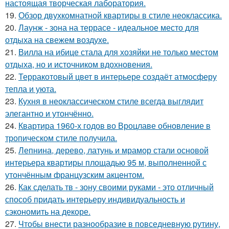
настоящая творческая лаборатория.
19.
Обзор двухкомнатной квартиры в стиле неоклассика.
20.
Лаунж - зона на террасе - идеальное место для
отдыха на свежем воздухе.
21.
Вилла на ибице стала для хозяйки не только местом
отдыха, но и источником вдохновения.
22.
Терракотовый цвет в интерьере создаёт атмосферу
тепла и уюта.
23.
Кухня в неоклассическом стиле всегда выглядит
элегантно и утончённо.
24.
Квартира 1960-х годов во Вроцлаве обновление в
тропическом стиле получила.
25.
Лепнина, дерево, латунь и мрамор стали основой
интерьера квартиры площадью 95 м, выполненной с
утончённым французским акцентом.
26.
Как сделать тв - зону своими руками - это отличный
способ придать интерьеру индивидуальность и
сэкономить на декоре.
27.
Чтобы внести разнообразие в повседневную рутину,