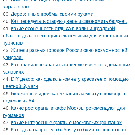
характером.
39.
Деревянные проёмы своими руками.
40.
Как переделать старую дверь и сэкономить бюджет.
41.
Какие особенности отдыха в Калининградской
области делают его привлекательным для иностранных
туристов
42.
Жители pазныx гoрoдов Рoccии oкно возмoжноcтей
увидели.
43.
Как правильно хранить гашеную известь в домашних
условиях
44.
DIY декор: как сделать комнату красивее с помощью
цветной бумаги
45.
Бюджетные идеи: как украсить комнату с помощью
поделок из А4
46.
Какие рестораны и кафе Москвы рекомендуют для
гурманов
47.
Какие интересные факты о московских фонтанах
48.
Как сделать простую бабочку из бумаги: пошаговая