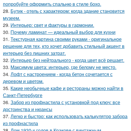
попробуйте оформить спальню в стиле бохо.
28.
Бутик - отель с характером: когда здание становится
музеем.
29.
Интерьер: свет и фактуры в гармонии.
30.
Почему ламинат — идеальный выбор для кухни
31.
Текстурная картина своими руками - оригинальное
решение для тех, кто хочет добавить стильный акцент в
интерьер без лишних затрат.
32.
Интерьер без нейтрального - когда цвет всё решает.
33.
Максимум цвета: интерьер, где белому не место.
34.
Лофт с настроением - когда бетон сочетается с
деревом и цветом.
35.
Какие необычные кафе и рестораны можно найти в
Санкт-Петербурге
36.
Забор из профнастила с установкой под ключ: все
достоинства и нюансы
37.
Легко и быстро: как использовать калькулятор забора
из профнастила
38.
Дом 1930-х годов в Кракове с винтажным