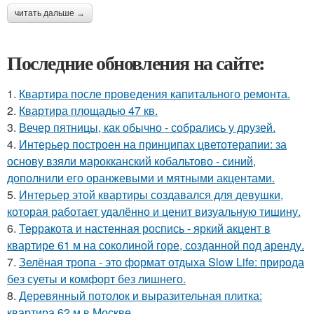
читать дальше →
Последние обновления на сайте:
1.
Квартира после проведения капитального ремонта.
2.
Квартира площадью 47 кв.
3.
Вечер пятницы, как обычно - собрались у друзей.
4.
Интерьер построен на принципах цветотерапии: за
основу взяли марокканский кобальтово - синий,
дополнили его оранжевыми и мятными акцентами.
5.
Интерьер этой квартиры создавался для девушки,
которая работает удалённо и ценит визуальную тишину.
6.
Терракота и настенная роспись - яркий акцент в
квартире 61 м на соколиной горе, созданной под аренду.
7.
Зелёная тропа - это формат отдыха Slow Life: природа
без суеты и комфорт без лишнего.
8.
Деревянный потолок и выразительная плитка:
квартира 62 м в Москве.