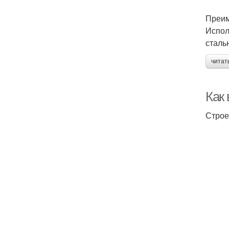
Преим
Испол
сталь
читат
Как
Строе