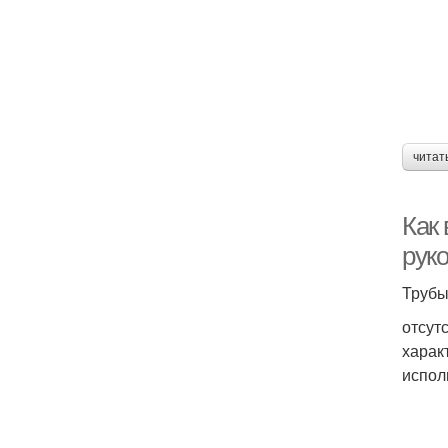
читат
Как
рук
Трубы
отсут
харак
испол