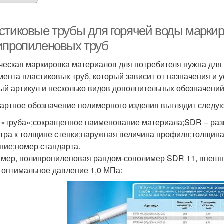
стиковые трубы для горячей воды маркир
ипропиленовых труб
ческая маркировка материалов для потребителя нужна для 
мента пластиковых труб, который зависит от назначения и 
ый артикул и несколько видов дополнительных обозначений
артное обозначение полимерного изделия выглядит следу
 «труба»;сокращенное наименование материала;SDR – раз
тра к толщине стенки;наружная величина профиля;толщина 
ние;номер стандарта.
мер, полипропиленовая рандом-сополимер SDR 11, внешний
, оптимальное давление 1,0 МПа: