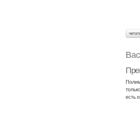
читат
Вас
Пре
Полим
тольк
есть 