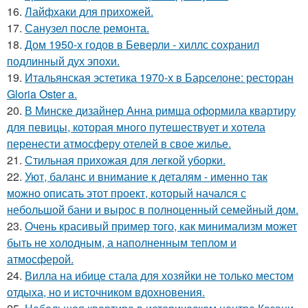
16.
Лайфхаки для прихожей.
17.
Санузел после ремонта.
18.
Дом 1950-х годов в Беверли - хиллс сохранил
подлинный дух эпохи.
19.
Итальянская эстетика 1970-х в Барселоне: ресторан
Gloria Oster a.
20.
В Минске дизайнер Анна римша оформила квартиру
для певицы, которая много путешествует и хотела
перенести атмосферу отелей в свое жилье.
21.
Стильная прихожая для легкой уборки.
22.
Уют, баланс и внимание к деталям - именно так
можно описать этот проект, который начался с
небольшой бани и вырос в полноценный семейный дом.
23.
Очень красивый пример того, как минимализм может
быть не холодным, а наполненным теплом и
атмосферой.
24.
Вилла на ибице стала для хозяйки не только местом
отдыха, но и источником вдохновения.