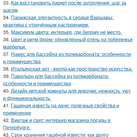
33.
Как восстановить паркет после затопления: шаг за
шагом
34.
Парижская элегантность в сердце Варшавы:
квартира с утончённым настроением.
35.
Максимум цвета: интерьер, где белому не место.
36.
Цвет и ритм форм: обновлённый отель на побережье
марбельи.
37.
Навес для бассейна из поликарбоната: особенности
и преимущества
38.
Итальянская арт - вилла как пространство искусства.
39.
Павильон для бассейна из поликарбоната:
особенности и преимущества
40.
Дизайн детской комнаты для девочки: нежность, уют
и функциональность.
41.
Гашеная известь на даче: полезные свойства и
применение
42.
Винтаж и свет: интерьер магазина посуды в
Петербурге.
43.
Срок хранения гашёной извести: как долго