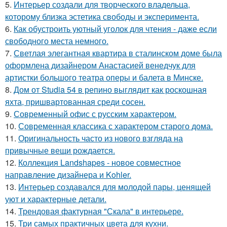
5.
Интерьер создали для творческого владельца,
которому близка эстетика свободы и эксперимента.
6.
Как обустроить уютный уголок для чтения - даже если
свободного места немного.
7.
Светлая элегантная квартира в сталинском доме была
оформлена дизайнером Анастасией венедчук для
артистки большого театра оперы и балета в Минске.
8.
Дом от Studia 54 в репино выглядит как роскошная
яхта, пришвартованная среди сосен.
9.
Современный офис с русским характером.
10.
Современная классика с характером старого дома.
11.
Оригинальность часто из нового взгляда на
привычные вещи рождается.
12.
Коллекция Landshapes - новое совместное
направление дизайнера и Kohler.
13.
Интерьер создавался для молодой пары, ценящей
уют и характерные детали.
14.
Трендовая фактурная "Скала" в интерьере.
15.
Три самых практичных цвета для кухни.