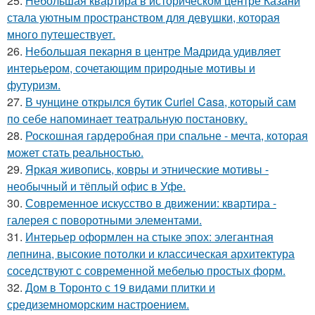
25.
Небольшая квартира в историческом центре Казани
стала уютным пространством для девушки, которая
много путешествует.
26.
Небольшая пекарня в центре Мадрида удивляет
интерьером, сочетающим природные мотивы и
футуризм.
27.
В чунцине открылся бутик Curiel Casa, который сам
по себе напоминает театральную постановку.
28.
Роскошная гардеробная при спальне - мечта, которая
может стать реальностью.
29.
Яркая живопись, ковры и этнические мотивы -
необычный и тёплый офис в Уфе.
30.
Современное искусство в движении: квартира -
галерея с поворотными элементами.
31.
Интерьер оформлен на стыке эпох: элегантная
лепнина, высокие потолки и классическая архитектура
соседствуют с современной мебелью простых форм.
32.
Дом в Торонто с 19 видами плитки и
средиземноморским настроением.