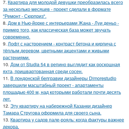
7.
Квартира для молодой девушки преобразилась всего
за несколько месяцев - проект сделали в формате
"Ремонт - Сюрприз".
8.
Дом в Нью-йорке с интерьерами Жана - Луи деньо -
пример того, как классическая база может звучать
современно.
9.
Лофт с настроением - контраст бетона и кирпича с
тёплым деревом, цветными акцентами и живыми
растениями.
10.
Дом от Studia 54 в репино выглядит как роскошная
яхта, пришвартованная среди сосен.
11.
В лондонской белгравии дизайнеры Dimorestudio
завершили масштабный проект - апартаменты
площадью 400 м, над которыми работали почти десять
лет.
12.
Эту квартиру на набережной Казанки дизайнер
Тамара Стругова оформила для своего сына.
13.
Квартира у садов пале-рояль: когда фактуры важнее
декора.