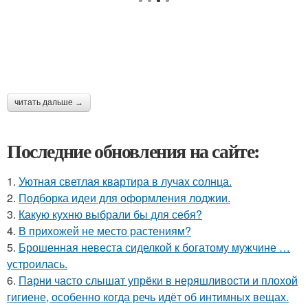
читать дальше →
Последние обновления на сайте:
1.
Уютная светлая квартира в лучах солнца.
2.
Подборка идеи для оформления лоджии.
3.
Какую кухню выбрали бы для себя?
4.
В прихожей не место растениям?
5.
Брошенная невеста сиделкой к богатому мужчине …
устроилась.
6.
Парни часто слышат упрёки в неряшливости и плохой
гигиене, особенно когда речь идёт об интимных вещах.