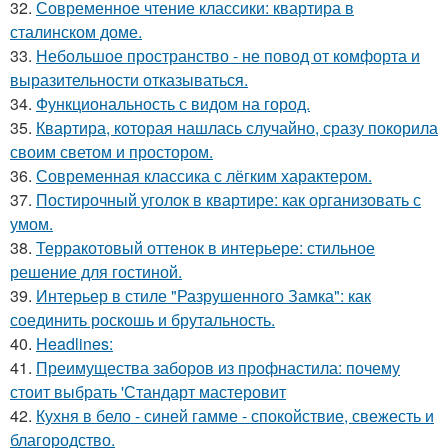
32.
Современное чтение классики: квартира в
сталинском доме.
33.
Небольшое пространство - не повод от комфорта и
выразительности отказываться.
34.
Функциональность с видом на город.
35.
Квартира, которая нашлась случайно, сразу покорила
своим светом и простором.
36.
Современная классика с лёгким характером.
37.
Постирочный уголок в квартире: как организовать с
умом.
38.
Терракотовый оттенок в интерьере: стильное
решение для гостиной.
39.
Интерьер в стиле "Разрушенного Замка": как
соединить роскошь и брутальность.
40.
Headlines:
41.
Преимущества заборов из профнастила: почему
стоит выбрать 'Стандарт мастеровит
42.
Кухня в бело - синей гамме - спокойствие, свежесть и
благородство.