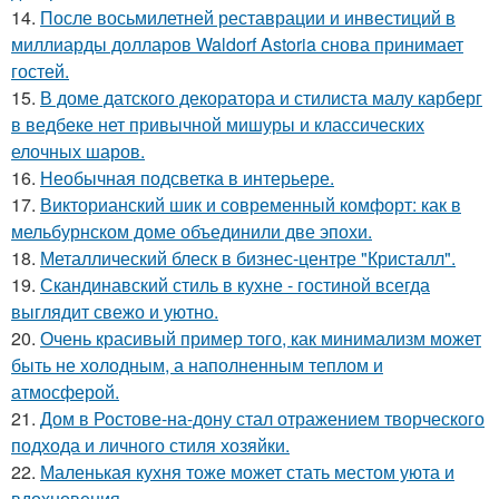
14.
После восьмилетней реставрации и инвестиций в
миллиарды долларов Waldorf Astoria снова принимает
гостей.
15.
В доме датского декоратора и стилиста малу карберг
в ведбеке нет привычной мишуры и классических
елочных шаров.
16.
Необычная подсветка в интерьере.
17.
Викторианский шик и современный комфорт: как в
мельбурнском доме объединили две эпохи.
18.
Металлический блеск в бизнес-центре "Кристалл".
19.
Скандинавский стиль в кухне - гостиной всегда
выглядит свежо и уютно.
20.
Очень красивый пример того, как минимализм может
быть не холодным, а наполненным теплом и
атмосферой.
21.
Дом в Ростове-на-дону стал отражением творческого
подхода и личного стиля хозяйки.
22.
Маленькая кухня тоже может стать местом уюта и
вдохновения.