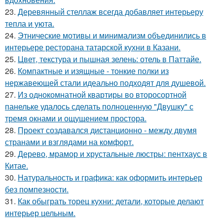
23.
Деревянный стеллаж всегда добавляет интерьеру
тепла и уюта.
24.
Этнические мотивы и минимализм объединились в
интерьере ресторана татарской кухни в Казани.
25.
Цвет, текстура и пышная зелень: отель в Паттайе.
26.
Компактные и изящные - тонкие полки из
нержавеющей стали идеально подходят для душевой.
27.
Из однокомнатной квартиры во второсортной
панельке удалось сделать полноценную "Двушку" с
тремя окнами и ощущением простора.
28.
Проект создавался дистанционно - между двумя
странами и взглядами на комфорт.
29.
Дерево, мрамор и хрустальные люстры: пентхаус в
Китае.
30.
Натуральность и графика: как оформить интерьер
без помпезности.
31.
Как обыграть торец кухни: детали, которые делают
интерьер цельным.