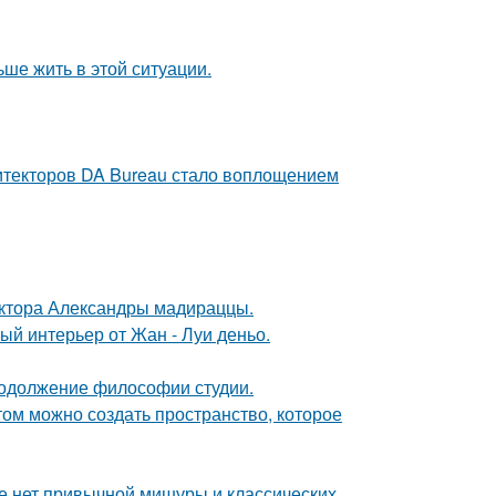
ьше жить в этой ситуации.
хитекторов DA Bureau стало воплощением
ектора Александры мадираццы.
ый интерьер от Жан - Луи деньо.
продолжение философии студии.
том можно создать пространство, которое
ке нет привычной мишуры и классических