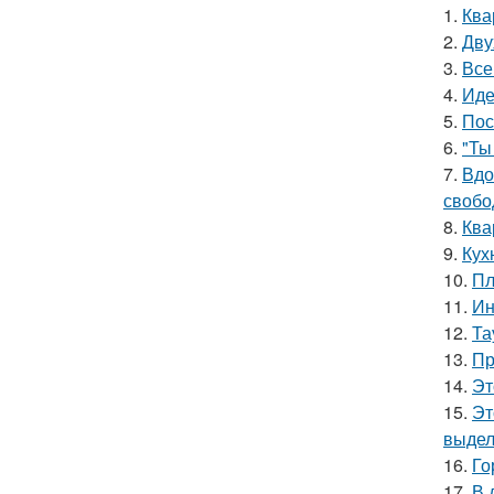
1.
Ква
2.
Дву
3.
Все
4.
Иде
5.
Пос
6.
"Ты
7.
Вдо
свобо
8.
Ква
9.
Кух
10.
Пл
11.
Ин
12.
Та
13.
Пр
14.
Эт
15.
Эт
выдел
16.
Го
17.
В 