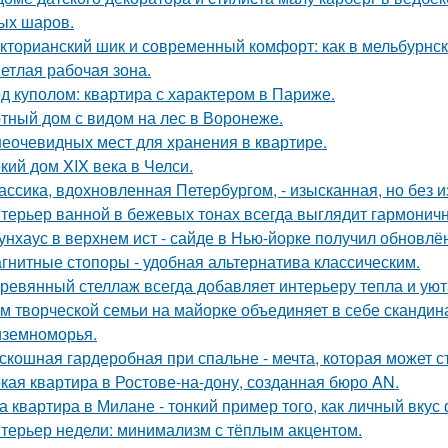
ых шаров.
кторианский шик и современный комфорт: как в мельбурнск
етлая рабочая зона.
д куполом: квартира с характером в Париже.
тный дом с видом на лес в Воронеже.
неочевидных мест для хранения в квартире.
кий дом XIX века в Челси.
ассика, вдохновленная Петербургом, - изысканная, но без 
терьер ванной в бежевых тонах всегда выглядит гармонич
унхаус в верхнем ист - сайде в Нью-йорке получил обновлё
гнитные стопоры - удобная альтернатива классическим.
ревянный стеллаж всегда добавляет интерьеру тепла и уют
м творческой семьи на майорке объединяет в себе скандин
земноморья.
скошная гардеробная при спальне - мечта, которая может с
кая квартира в Ростове-на-дону, созданная бюро AN.
а квартира в Милане - тонкий пример того, как личный вку
терьер недели: минимализм с тёплым акцентом.