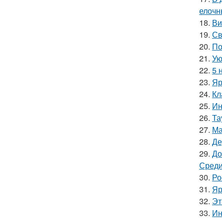
елочн
18.
Ви
19.
Св
20.
По
21.
Ую
22.
5 
23.
Яр
24.
Кл
25.
Ин
26.
Та
27.
Ма
28.
Де
29.
До
Среди
30.
Ро
31.
Яр
32.
Эт
33.
Ин