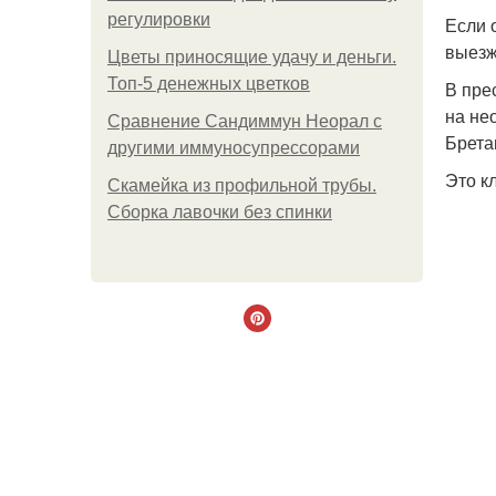
регулировки
Если 
выезж
Цветы приносящие удачу и деньги.
Топ-5 денежных цветков
В пре
на не
Сравнение Сандиммун Неорал с
Брета
другими иммуносупрессорами
Это к
Скамейка из профильной трубы.
Сборка лавочки без спинки