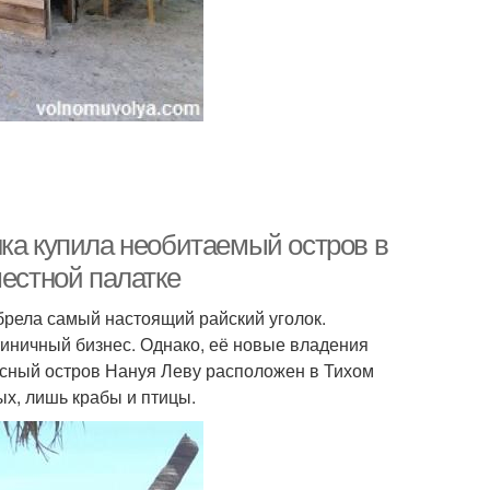
нка купила необитаемый остров в
местной палатке
брела самый настоящий райский уголок.
иничный бизнес. Однако, её новые владения
асный остров Нануя Леву расположен в Тихом
ых, лишь крабы и птицы.