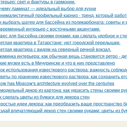
терьер: свет и фактуры в гармонии.
чему ламинат — идеальный выбор для кухни
нималистичный профильный карниз - тренд, который работа
к выбрать шатер для бассейна из поликарбоната: советы и
временный интерьер с восточными акцентами.
вес для бассейна своими руками: как сделать удобное и ст
етлая квартира в Татарстане: уют городской передышки.
етлая квартира с видом на северный речной вокзал.
юминка интерьера: как обычная вещь становится ретро - де
кие музеи есть в Мичуринске и что в них представлено
ок использования известкового раствора: важность соблю
веты по хранению известкового раствора: как сохранить ег
How has Moscow's architecture evolved over the centuries
модельный декор из картона: как украсить стены своими ру
к сделать цветы из бумаги для декора стен
простые идеи декора: как преобразить ваше пространство б
здай впечатляющий декор стен своими руками: цветы из бу