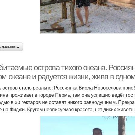
ь дальше →
битаемые острова тихого океана. Россия
ом океане и радуется жизни, живя в одно
ь остров стало реально. Россиянка Виола Новоселова прио
на проживает в городе Пермь, там она успешно ведёт гост
дью в 30 гектаров не оставят никого равнодушным. Прекр
е на Фиджи. Кругом неописуемая красота, нет диких животн