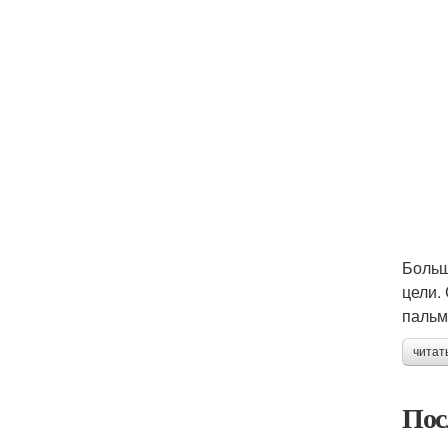
Больш
цели.
пальм
читат
Пос