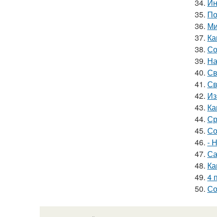
34.
Ин
35.
По
36.
Ми
37.
Ка
38.
Со
39.
На
40.
Св
41.
Св
42.
Из
43.
Ка
44.
Ср
45.
Со
46.
- 
47.
Са
48.
Ка
49.
4 
50.
Со