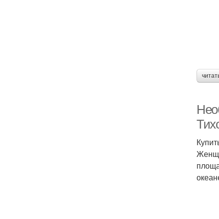
читат
Нео
Тих
Купит
Женщи
площа
океан