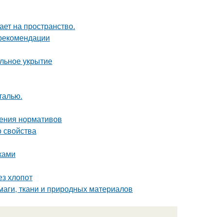
ет на пространство.
 рекомендации
ильное укрытие
талью.
дения нормативов
о свойства
ками
ез хлопот
маги, ткани и природных материалов