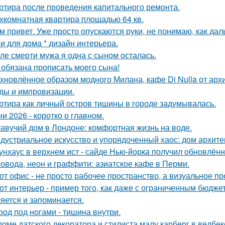
ртира после проведения капитального ремонта.
хкомнатная квартира площадью 64 кв.
м привет. Уже просто опускаются руки, не понимаю, как дал
и для дома * дизайн интерьера.
ле смерти мужа я одна с сыном осталась.
 обязана прописать моего сына!
хновлённое образом модного Милана, кафе Di Nulla от ар
ды и импровизации.
ртира как личный остров тишины в городе задумывалась.
ни 2026 - коротко о главном.
авучий дом в Лондоне: комфортная жизнь на воде.
дустриальное искусство и упорядоченный хаос: дом архит
унхаус в верхнем ист - сайде Нью-йорка получил обновлённ
овода, неон и граффити: азиатское кафе в Перми.
от офис - не просто рабочее пространство, а визуальное 
от интерьер - пример того, как даже с ограниченным бюдже
яется и запоминается.
род под ногами - тишина внутри.
доме датского декоратора и стилиста малу карберг в ведбе