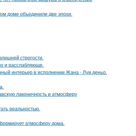
ом доме объединили две эпохи.
излишней строгости.
но и расслабляюще.
нный интерьер в исполнении Жана - Луи деньо.
а.
авскую лаконичность и атмосферу
тать реальностью.
с формирует атмосферу дома.