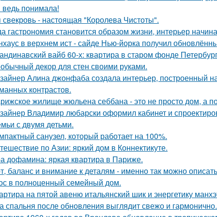
я ведь понимала!
 свекровь - настоящая "Королева Чистоты".
да гастрономия становится образом жизни, интерьер начина
нхаус в верхнем ист - сайде Нью-йорка получил обновлённы
андинавский вайб 60-х: квартира в старом фонде Петербург
обычный декор для стен своими руками.
зайнер Алина джонфаба создала интерьер, построенный на
манных контрастов.
рижское жилище жюльена себбана - это не просто дом, а п
зайнер Владимир любарски оформил кабинет и спроектиро
емьи с двумя детьми.
мпактный санузел, который работает на 100%.
тешествие по Азии: яркий дом в Коннектикуте.
а дофамина: яркая квартира в Париже.
т, баланс и внимание к деталям - именно так можно описат
ос в полноценный семейный дом.
артира на пятой авеню итальянский шик и энергетику манх
а спальня после обновления выглядит свежо и гармонично.