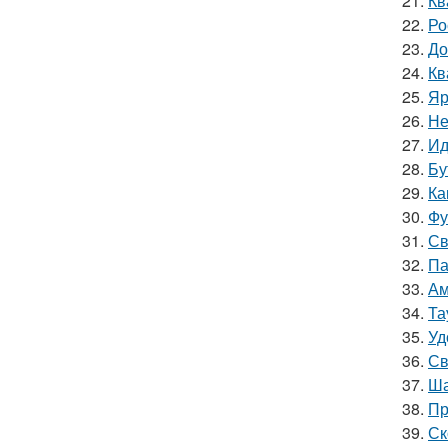
21.
Кв
22.
Ро
23.
До
24.
Кв
25.
Яр
26.
Не
27.
Ид
28.
Бу
29.
Ка
30.
Фу
31.
Св
32.
Па
33.
Ам
34.
Та
35.
Уд
36.
Св
37.
Ша
38.
Пр
39.
Ск