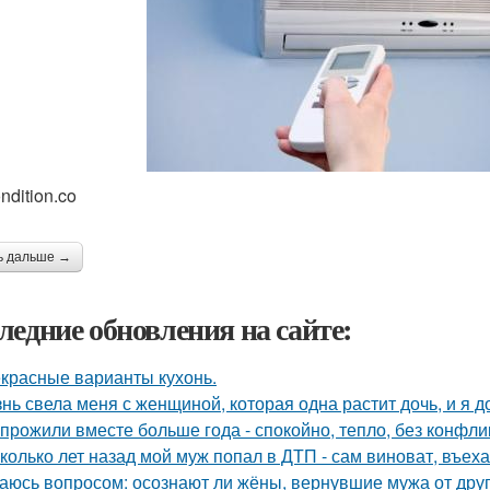
ndition.co
ь дальше →
ледние обновления на сайте:
красные варианты кухонь.
нь свела меня с женщиной, которая одна растит дочь, и я 
прожили вместе больше года - спокойно, тепло, без конфли
колько лет назад мой муж попал в ДТП - сам виноват, въех
аюсь вопросом: осознают ли жёны, вернувшие мужа от друго