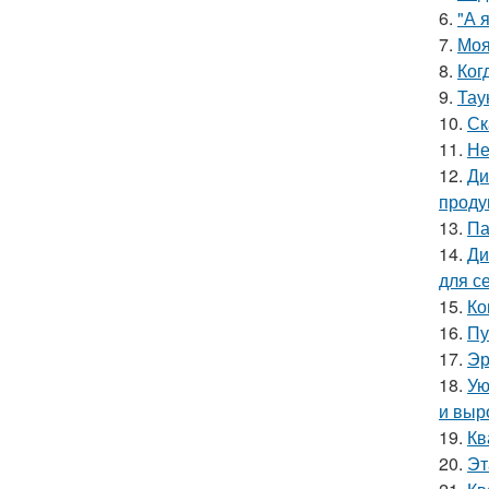
6.
"А 
7.
Моя
8.
Ког
9.
Тау
10.
Ск
11.
Не
12.
Ди
проду
13.
Па
14.
Ди
для с
15.
Ко
16.
Пу
17.
Эр
18.
Ую
и выр
19.
Кв
20.
Эт