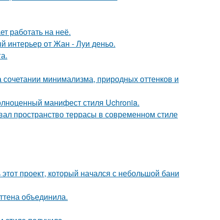
ет работать на неё.
й интерьер от Жан - Луи деньо.
а.
 сочетании минимализма, природных оттенков и
олноценный манифест стиля Uchronia.
вал пространство террасы в современном стиле
ь этот проект, который начался с небольшой бани
эттена объединила.