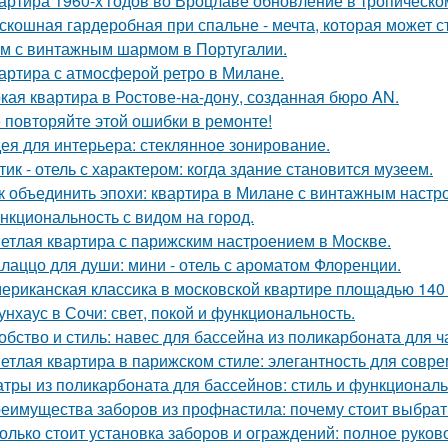
артира 1960-х годов во Вроцлаве обновление в тропическо
скошная гардеробная при спальне - мечта, которая может с
м с винтажным шармом в Португалии.
артира с атмосферой ретро в Милане.
кая квартира в Ростове-на-дону, созданная бюро AN.
 повторяйте этой ошибки в ремонте!
ея для интерьера: стеклянное зонирование.
тик - отель с характером: когда здание становится музеем.
к объединить эпохи: квартира в Милане с винтажным настр
нкциональность с видом на город.
етлая квартира с парижским настроением в Москве.
лаццо для души: мини - отель с ароматом Флоренции.
ериканская классика в московской квартире площадью 140 
унхаус в Сочи: свет, покой и функциональность.
обство и стиль: навес для бассейна из поликарбоната для ч
етлая квартира в парижском стиле: элегантность для совр
тры из поликарбоната для бассейнов: стиль и функциональ
еимущества заборов из профнастила: почему стоит выбрат
олько стоит установка заборов и ограждений: полное руков