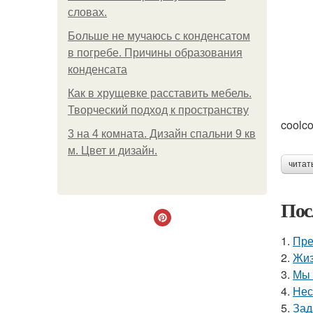
словах.
Больше не мучаюсь с конденсатом
в погребе. Причины образования
конденсата
Как в хрущевке расставить мебель.
Творческий подход к пространству
coolco
3 на 4 комната. Дизайн спальни 9 кв
м. Цвет и дизайн.
читат
Пос
1.
Пре
2.
Жиз
3.
Мы 
4.
Нес
5.
Зад