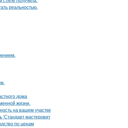
м стиле получила.
тать реальностью.
оением.
м.
астного дома
еменной жизни.
ность на вашем участке
ь 'Стандарт мастеровит
одство по ценам