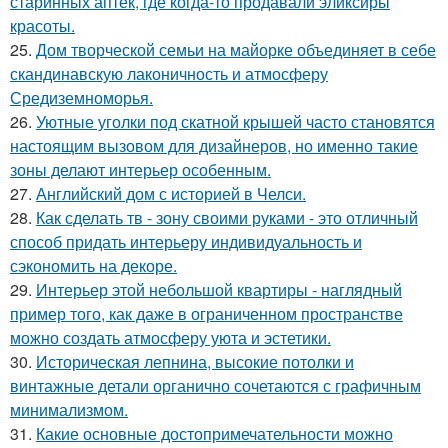
старинных аптек, где когда-то продавали эликсиры
красоты.
25.
Дом творческой семьи на майорке объединяет в себе
скандинавскую лаконичность и атмосферу
Средиземноморья.
26.
Уютные уголки под скатной крышей часто становятся
настоящим вызовом для дизайнеров, но именно такие
зоны делают интерьер особенным.
27.
Английский дом с историей в Челси.
28.
Как сделать тв - зону своими руками - это отличный
способ придать интерьеру индивидуальность и
сэкономить на декоре.
29.
Интерьер этой небольшой квартиры - наглядный
пример того, как даже в ограниченном пространстве
можно создать атмосферу уюта и эстетики.
30.
Историческая лепнина, высокие потолки и
винтажные детали органично сочетаются с графичным
минимализмом.
31.
Какие основные достопримечательности можно