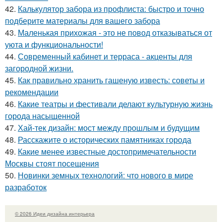
42.
Калькулятор забора из профлиста: быстро и точно
подберите материалы для вашего забора
43.
Маленькая прихожая - это не повод отказываться от
уюта и функциональности!
44.
Современный кабинет и терраса - акценты для
загородной жизни.
45.
Как правильно хранить гашеную известь: советы и
рекомендации
46.
Какие театры и фестивали делают культурную жизнь
города насыщенной
47.
Хай-тек дизайн: мост между прошлым и будущим
48.
Расскажите о исторических памятниках города
49.
Какие менее известные достопримечательности
Москвы стоят посещения
50.
Новинки земных технологий: что нового в мире
разработок
© 2026 Идеи дизайна интерьера