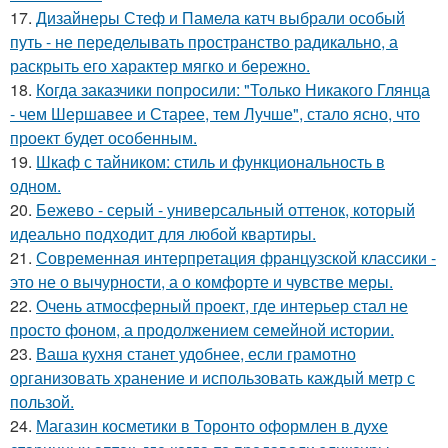
17.
Дизайнеры Стеф и Памела катч выбрали особый
путь - не переделывать пространство радикально, а
раскрыть его характер мягко и бережно.
18.
Когда заказчики попросили: "Только Никакого Глянца
- чем Шершавее и Старее, тем Лучше", стало ясно, что
проект будет особенным.
19.
Шкаф с тайником: стиль и функциональность в
одном.
20.
Бежево - серый - универсальный оттенок, который
идеально подходит для любой квартиры.
21.
Современная интерпретация французской классики -
это не о вычурности, а о комфорте и чувстве меры.
22.
Очень атмосферный проект, где интерьер стал не
просто фоном, а продолжением семейной истории.
23.
Ваша кухня станет удобнее, если грамотно
организовать хранение и использовать каждый метр с
пользой.
24.
Магазин косметики в Торонто оформлен в духе