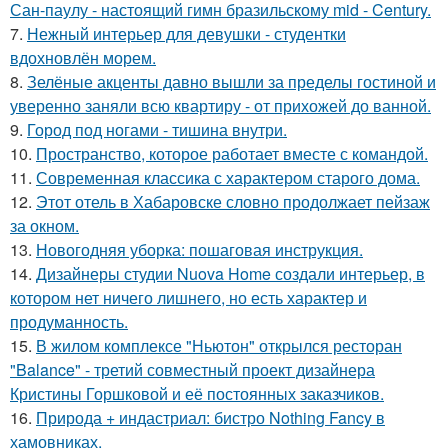
Сан-паулу - настоящий гимн бразильскому mid - Century.
7.
Нежный интерьер для девушки - студентки
вдохновлён морем.
8.
Зелёные акценты давно вышли за пределы гостиной и
уверенно заняли всю квартиру - от прихожей до ванной.
9.
Город под ногами - тишина внутри.
10.
Пространство, которое работает вместе с командой.
11.
Современная классика с характером старого дома.
12.
Этот отель в Хабаровске словно продолжает пейзаж
за окном.
13.
Новогодняя уборка: пошаговая инструкция.
14.
Дизайнеры студии Nuova Home создали интерьер, в
котором нет ничего лишнего, но есть характер и
продуманность.
15.
В жилом комплексе "Ньютон" открылся ресторан
"Balance" - третий совместный проект дизайнера
Кристины Горшковой и её постоянных заказчиков.
16.
Природа + индастриал: бистро Nothing Fancy в
хамовниках.