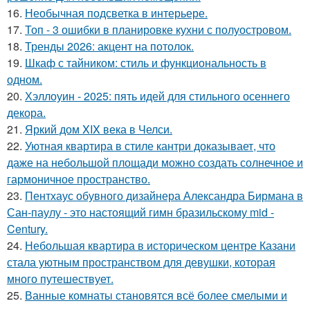
16.
Необычная подсветка в интерьере.
17.
Топ - 3 ошибки в планировке кухни с полуостровом.
18.
Тренды 2026: акцент на потолок.
19.
Шкаф с тайником: стиль и функциональность в
одном.
20.
Хэллоуин - 2025: пять идей для стильного осеннего
декора.
21.
Яркий дом XIX века в Челси.
22.
Уютная квартира в стиле кантри доказывает, что
даже на небольшой площади можно создать солнечное и
гармоничное пространство.
23.
Пентхаус обувного дизайнера Александра Бирмана в
Сан-паулу - это настоящий гимн бразильскому mid -
Century.
24.
Небольшая квартира в историческом центре Казани
стала уютным пространством для девушки, которая
много путешествует.
25.
Ванные комнаты становятся всё более смелыми и