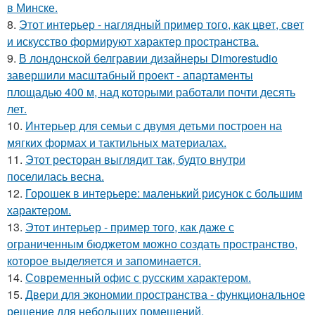
в Минске.
8.
Этот интерьер - наглядный пример того, как цвет, свет
и искусство формируют характер пространства.
9.
В лондонской белгравии дизайнеры Dimorestudio
завершили масштабный проект - апартаменты
площадью 400 м, над которыми работали почти десять
лет.
10.
Интерьер для семьи с двумя детьми построен на
мягких формах и тактильных материалах.
11.
Этот ресторан выглядит так, будто внутри
поселилась весна.
12.
Горошек в интерьере: маленький рисунок с большим
характером.
13.
Этот интерьер - пример того, как даже с
ограниченным бюджетом можно создать пространство,
которое выделяется и запоминается.
14.
Современный офис с русским характером.
15.
Двери для экономии пространства - функциональное
решение для небольших помещений.