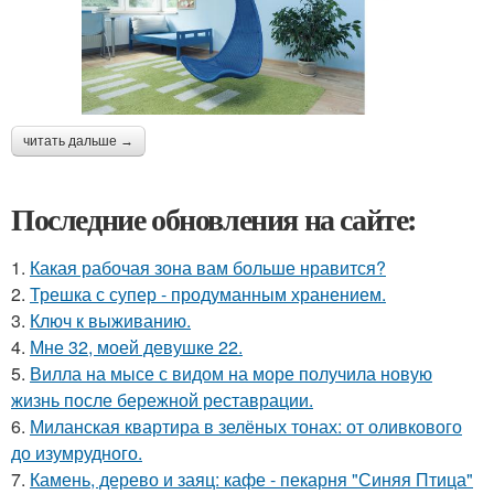
читать дальше →
Последние обновления на сайте:
1.
Какая рабочая зона вам больше нравится?
2.
Трешка с супер - продуманным хранением.
3.
Ключ к выживанию.
4.
Мне 32, моей девушке 22.
5.
Вилла на мысе с видом на море получила новую
жизнь после бережной реставрации.
6.
Миланская квартира в зелёных тонах: от оливкового
до изумрудного.
7.
Камень, дерево и заяц: кафе - пекарня "Синяя Птица"