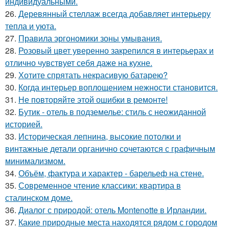
индивидуальными.
26.
Деревянный стеллаж всегда добавляет интерьеру
тепла и уюта.
27.
Правила эргономики зоны умывания.
28.
Розовый цвет уверенно закрепился в интерьерах и
отлично чувствует себя даже на кухне.
29.
Хотите спрятать некрасивую батарею?
30.
Когда интерьер воплощением нежности становится.
31.
Не повторяйте этой ошибки в ремонте!
32.
Бутик - отель в подземелье: стиль с неожиданной
историей.
33.
Историческая лепнина, высокие потолки и
винтажные детали органично сочетаются с графичным
минимализмом.
34.
Объём, фактура и характер - барельеф на стене.
35.
Современное чтение классики: квартира в
сталинском доме.
36.
Диалог с природой: отель Montenotte в Ирландии.
37.
Какие природные места находятся рядом с городом