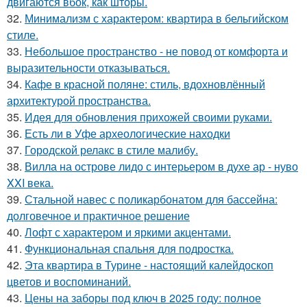
двигаются вбок, как шторы.
32.
Минимализм с характером: квартира в бельгийском
стиле.
33.
Небольшое пространство - не повод от комфорта и
выразительности отказываться.
34.
Кафе в красной поляне: стиль, вдохновлённый
архитектурой пространства.
35.
Идея для обновления прихожей своими руками.
36.
Есть ли в Уфе археологические находки
37.
Городской релакс в стиле малибу.
38.
Вилла на острове лидо с интерьером в духе ар - нуво
XXI века.
39.
Стальной навес с поликарбонатом для бассейна:
долговечное и практичное решение
40.
Лофт с характером и яркими акцентами.
41.
Функциональная спальня для подростка.
42.
Эта квартира в Турине - настоящий калейдоскоп
цветов и воспоминаний.
43.
Цены на заборы под ключ в 2025 году: полное