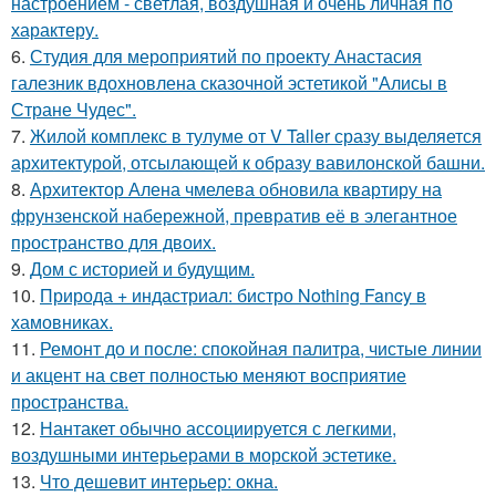
настроением - светлая, воздушная и очень личная по
характеру.
6.
Студия для мероприятий по проекту Анастасия
галезник вдохновлена сказочной эстетикой "Алисы в
Стране Чудес".
7.
Жилой комплекс в тулуме от V Taller сразу выделяется
архитектурой, отсылающей к образу вавилонской башни.
8.
Архитектор Алена чмелева обновила квартиру на
фрунзенской набережной, превратив её в элегантное
пространство для двоих.
9.
Дом с историей и будущим.
10.
Природа + индастриал: бистро Nothing Fancy в
хамовниках.
11.
Ремонт до и после: спокойная палитра, чистые линии
и акцент на свет полностью меняют восприятие
пространства.
12.
Нантакет обычно ассоциируется с легкими,
воздушными интерьерами в морской эстетике.
13.
Что дешевит интерьер: окна.