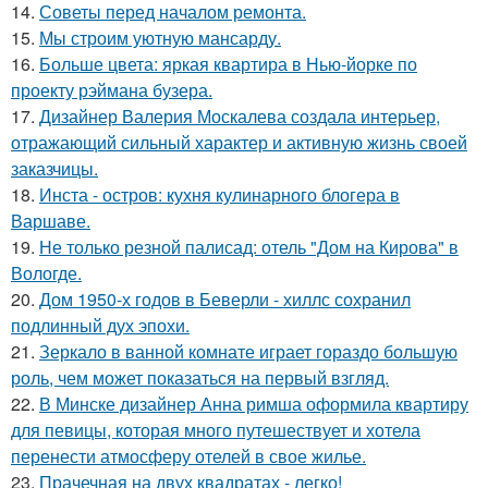
14.
Советы перед началом ремонта.
15.
Мы строим уютную мансарду.
16.
Больше цвета: яркая квартира в Нью-йорке по
проекту рэймана бузера.
17.
Дизайнер Валерия Москалева создала интерьер,
отражающий сильный характер и активную жизнь своей
заказчицы.
18.
Инста - остров: кухня кулинарного блогера в
Варшаве.
19.
Не только резной палисад: отель "Дом на Кирова" в
Вологде.
20.
Дом 1950-х годов в Беверли - хиллс сохранил
подлинный дух эпохи.
21.
Зеркало в ванной комнате играет гораздо большую
роль, чем может показаться на первый взгляд.
22.
В Минске дизайнер Анна римша оформила квартиру
для певицы, которая много путешествует и хотела
перенести атмосферу отелей в свое жилье.
23.
Прачечная на двух квадратах - легко!