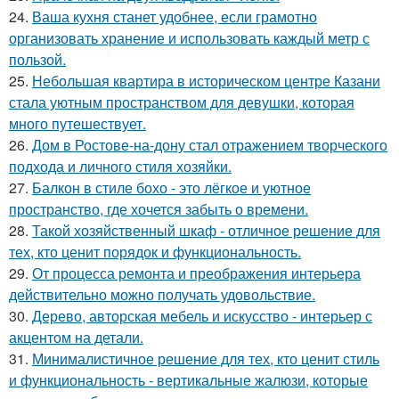
24.
Ваша кухня станет удобнее, если грамотно
организовать хранение и использовать каждый метр с
пользой.
25.
Небольшая квартира в историческом центре Казани
стала уютным пространством для девушки, которая
много путешествует.
26.
Дом в Ростове-на-дону стал отражением творческого
подхода и личного стиля хозяйки.
27.
Балкон в стиле бохо - это лёгкое и уютное
пространство, где хочется забыть о времени.
28.
Такой хозяйственный шкаф - отличное решение для
тех, кто ценит порядок и функциональность.
29.
От процесса ремонта и преображения интерьера
действительно можно получать удовольствие.
30.
Дерево, авторская мебель и искусство - интерьер с
акцентом на детали.
31.
Минималистичное решение для тех, кто ценит стиль
и функциональность - вертикальные жалюзи, которые