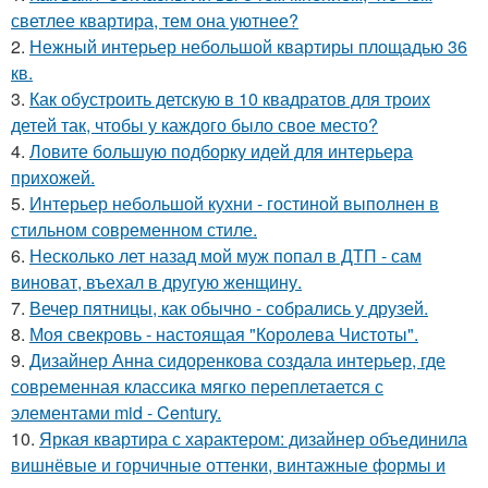
светлее квартира, тем она уютнее?
2.
Нежный интерьер небольшой квартиры площадью 36
кв.
3.
Как обустроить детскую в 10 квадратов для троих
детей так, чтобы у каждого было свое место?
4.
Ловите большую подборку идей для интерьера
прихожей.
5.
Интерьер небольшой кухни - гостиной выполнен в
стильном современном стиле.
6.
Несколько лет назад мой муж попал в ДТП - сам
виноват, въехал в другую женщину.
7.
Вечер пятницы, как обычно - собрались у друзей.
8.
Моя свекровь - настоящая "Королева Чистоты".
9.
Дизайнер Анна сидоренкова создала интерьер, где
современная классика мягко переплетается с
элементами mid - Century.
10.
Яркая квартира с характером: дизайнер объединила
вишнёвые и горчичные оттенки, винтажные формы и