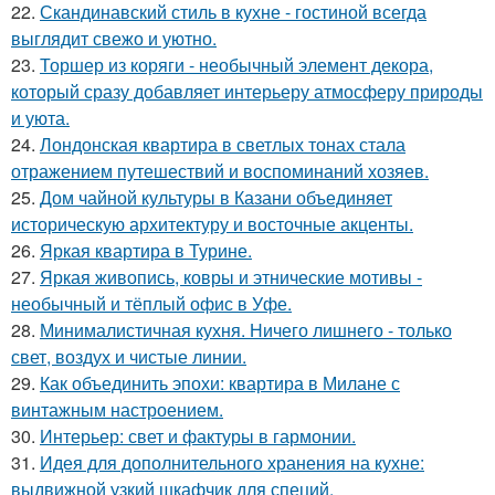
22.
Скандинавский стиль в кухне - гостиной всегда
выглядит свежо и уютно.
23.
Торшер из коряги - необычный элемент декора,
который сразу добавляет интерьеру атмосферу природы
и уюта.
24.
Лондонская квартира в светлых тонах стала
отражением путешествий и воспоминаний хозяев.
25.
Дом чайной культуры в Казани объединяет
историческую архитектуру и восточные акценты.
26.
Яркая квартира в Турине.
27.
Яркая живопись, ковры и этнические мотивы -
необычный и тёплый офис в Уфе.
28.
Минималистичная кухня. Ничего лишнего - только
свет, воздух и чистые линии.
29.
Как объединить эпохи: квартира в Милане с
винтажным настроением.
30.
Интерьер: свет и фактуры в гармонии.
31.
Идея для дополнительного хранения на кухне:
выдвижной узкий шкафчик для специй.