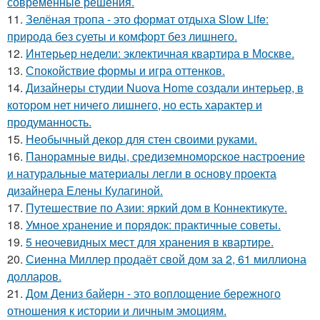
современные решения.
11.
Зелёная тропа - это формат отдыха Slow Life:
природа без суеты и комфорт без лишнего.
12.
Интерьер недели: эклектичная квартира в Москве.
13.
Спокойствие формы и игра оттенков.
14.
Дизайнеры студии Nuova Home создали интерьер, в
котором нет ничего лишнего, но есть характер и
продуманность.
15.
Необычный декор для стен своими руками.
16.
Панорамные виды, средиземноморское настроение
и натуральные материалы легли в основу проекта
дизайнера Елены Кулагиной.
17.
Путешествие по Азии: яркий дом в Коннектикуте.
18.
Умное хранение и порядок: практичные советы.
19.
5 неочевидных мест для хранения в квартире.
20.
Сиенна Миллер продаёт свой дом за 2, 61 миллиона
долларов.
21.
Дом Дениз байерн - это воплощение бережного
отношения к истории и личным эмоциям.