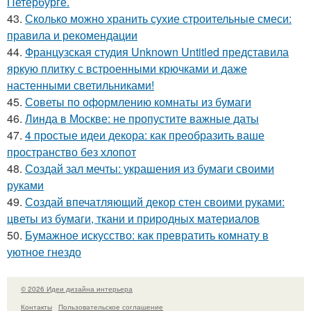
Петербурге.
43.
Сколько можно хранить сухие строительные смеси:
правила и рекомендации
44.
Французская студия Unknown Untitled представила
яркую плитку с встроенными крючками и даже
настенными светильниками!
45.
Советы по оформлению комнаты из бумаги
46.
Линда в Москве: не пропустите важные даты
47.
4 простые идеи декора: как преобразить ваше
пространство без хлопот
48.
Создай зал мечты: украшения из бумаги своими
руками
49.
Создай впечатляющий декор стен своими руками:
цветы из бумаги, ткани и природных материалов
50.
Бумажное искусство: как превратить комнату в
уютное гнездо
© 2026 Идеи дизайна интерьера
Контакты
Пользовательское соглашение