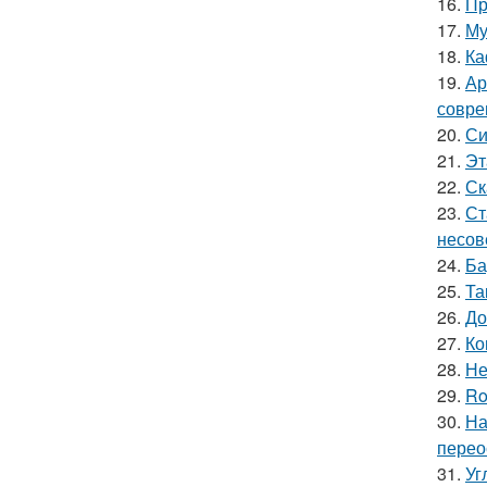
16.
Пр
17.
Му
18.
Ка
19.
Ар
совре
20.
Си
21.
Эт
22.
Ск
23.
Ст
несов
24.
Ба
25.
Та
26.
До
27.
Ко
28.
Не
29.
Ro
30.
На
перео
31.
Уг