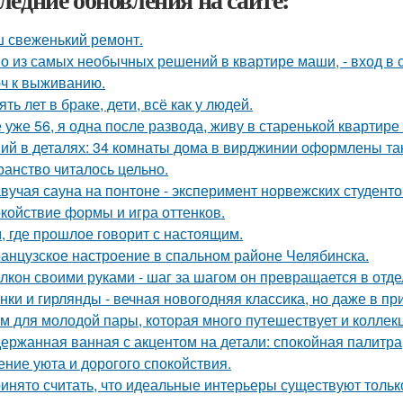
 свеженький ремонт.
о из самых необычных решений в квартире маши, - вход в с
ч к выживанию.
ять лет в браке, дети, всё как у людей.
 уже 56, я одна после развода, живу в старенькой квартире 
ий в деталях: 34 комнаты дома в вирджинии оформлены так,
ранство читалось цельно.
вучая сауна на понтоне - эксперимент норвежских студенто
койствие формы и игра оттенков.
, где прошлое говорит с настоящим.
анцузское настроение в спальном районе Челябинска.
лкон своими руками - шаг за шагом он превращается в отде
нки и гирлянды - вечная новогодняя классика, но даже в п
м для молодой пары, которая много путешествует и коллек
ержанная ванная с акцентом на детали: спокойная палитра
ние уюта и дорогого спокойствия.
инято считать, что идеальные интерьеры существуют только