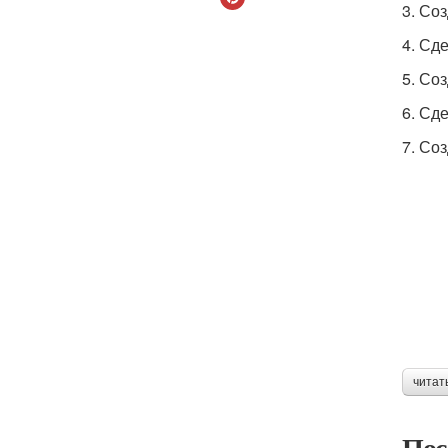
3. Со
4. Сд
5. Со
6. Сд
7. Со
читат
Пос