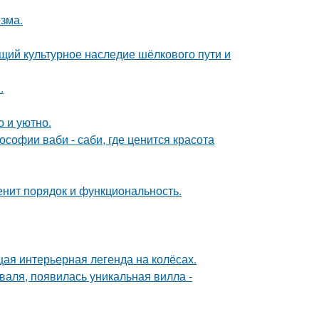
зма.
щий культурное наследие шёлкового пути и
.
о и уютно.
софии ваби - саби, где ценится красота
енит порядок и функциональность.
щая интерьерная легенда на колёсах.
валя, появилась уникальная вилла -