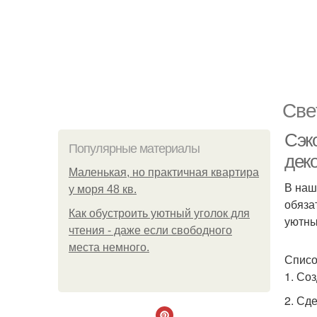
Све
Сэк
Популярные материалы
дек
Маленькая, но практичная квартира
В наш
у моря 48 кв.
обяза
Как обустроить уютный уголок для
уютны
чтения - даже если свободного
места немного.
Списо
1. Со
2. Сд