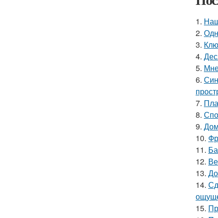
1.
Наш
2.
Одн
3.
Клю
4.
Дес
5.
Мне
6.
Син
прост
7.
Пла
8.
Спо
9.
Дом
10.
Фр
11.
Ба
12.
Ве
13.
До
14.
Сд
ощуще
15.
Пр