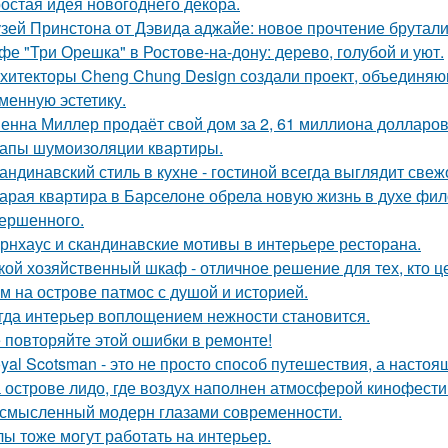
остая идея новогоднего декора.
зей Принстона от Дэвида аджайе: новое прочтение брутали
фе "Три Орешка" в Ростове-на-дону: дерево, голубой и уют.
хитекторы Cheng Chung Design создали проект, объединяю
менную эстетику.
енна Миллер продаёт свой дом за 2, 61 миллиона долларов
апы шумоизоляции квартиры.
андинавский стиль в кухне - гостиной всегда выглядит свеж
арая квартира в Барселоне обрела новую жизнь в духе фило
ершенного.
рнхаус и скандинавские мотивы в интерьере ресторана.
кой хозяйственный шкаф - отличное решение для тех, кто ц
м на острове патмос с душой и историей.
гда интерьер воплощением нежности становится.
 повторяйте этой ошибки в ремонте!
yal Scotsman - это не просто способ путешествия, а настоя
 острове лидо, где воздух наполнен атмосферой кинофести
смысленный модерн глазами современности.
лы тоже могут работать на интерьер.