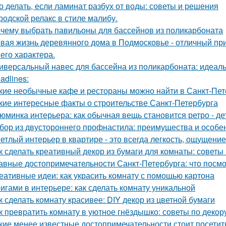
о делать, если ламинат разбух от воды: советы и решения
родской релакс в стиле малибу.
чему выбрать павильоны для бассейнов из поликарбоната
вая жизнь деревянного дома в Подмосковье - отличный при
 его характера.
иверсальный навес для бассейна из поликарбоната: идеал
adlines:
кие необычные кафе и рестораны можно найти в Санкт-Пет
кие интересные факты о строительстве Санкт-Петербурга
юминка интерьера: как обычная вещь становится ретро - де
бор из двустороннего профнастила: преимущества и особе
етлый интерьер в квартире - это всегда легкость, ощущение
к сделать креативный декор из бумаги для комнаты: советы
авные достопримечательности Санкт-Петербурга: что посмо
еативные идеи: как украсить комнату с помощью картона
игами в интерьере: как сделать комнату уникальной
к сделать комнату красивее: DIY декор из цветной бумаги
к превратить комнату в уютное гнёздышко: советы по декор
кие менее известные достопримечательности стоит посетит