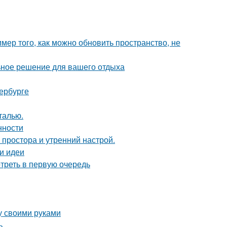
мер того, как можно обновить пространство, не
ьное решение для вашего отдыха
ербурге
талью.
нности
 простора и утренний настрой.
 и идеи
треть в первую очередь
у своими руками
ь