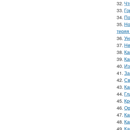
32.
Чт
33.
Го
34.
По
35.
Но
теряя
36.
Ун
37.
He
38.
Ка
39.
Ка
40.
Из
41.
За
42.
Св
43.
Ка
44.
Гл
45.
Кр
46.
Ор
47.
Ка
48.
Ка
49.
Ка