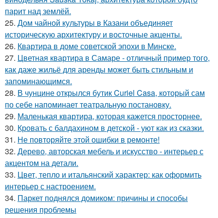
парит над землёй.
25.
Дом чайной культуры в Казани объединяет
историческую архитектуру и восточные акценты.
26.
Квартира в доме советской эпохи в Минске.
27.
Цветная квартира в Самаре - отличный пример того,
как даже жильё для аренды может быть стильным и
запоминающимся.
28.
В чунцине открылся бутик Curiel Casa, который сам
по себе напоминает театральную постановку.
29.
Маленькая квартира, которая кажется просторнее.
30.
Кровать с балдахином в детской - уют как из сказки.
31.
Не повторяйте этой ошибки в ремонте!
32.
Дерево, авторская мебель и искусство - интерьер с
акцентом на детали.
33.
Цвет, тепло и итальянский характер: как оформить
интерьер с настроением.
34.
Паркет поднялся домиком: причины и способы
решения проблемы