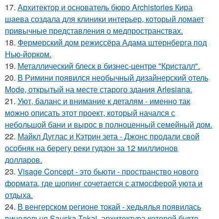
17.
Архитектор и основатель бюро Archistories Кира
шаева создала для клиники интерьер, который ломает
привычные представления о медпространствах.
18.
Фермерский дом режиссёра Адама штернберга под
Нью-йорком.
19.
Металлический блеск в бизнес-центре "Кристалл".
20.
В Римини появился необычный дизайнерский отель
Mode, открытый на месте старого здания Arlesiana.
21.
Уют, баланс и внимание к деталям - именно так
можно описать этот проект, который начался с
небольшой бани и вырос в полноценный семейный дом.
22.
Майкл Дуглас и Кэтрин зета - Джонс продали свой
особняк на берегу реки гудзон за 12 миллионов
долларов.
23.
Visage Concept - это бьюти - пространство нового
формата, где шопинг сочетается с атмосферой уюта и
отдыха.
24.
В венгерском регионе токай - хедьялья появилась
винодельня Sauska Tokaj, архитектура которой будто