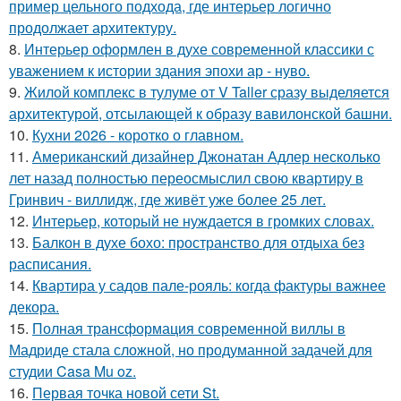
пример цельного подхода, где интерьер логично
продолжает архитектуру.
8.
Интерьер оформлен в духе современной классики с
уважением к истории здания эпохи ар - нуво.
9.
Жилой комплекс в тулуме от V Taller сразу выделяется
архитектурой, отсылающей к образу вавилонской башни.
10.
Кухни 2026 - коротко о главном.
11.
Американский дизайнер Джонатан Адлер несколько
лет назад полностью переосмыслил свою квартиру в
Гринвич - виллидж, где живёт уже более 25 лет.
12.
Интерьер, который не нуждается в громких словах.
13.
Балкон в духе бохо: пространство для отдыха без
расписания.
14.
Квартира у садов пале-рояль: когда фактуры важнее
декора.
15.
Полная трансформация современной виллы в
Мадриде стала сложной, но продуманной задачей для
студии Casa Mu oz.
16.
Первая точка новой сети St.