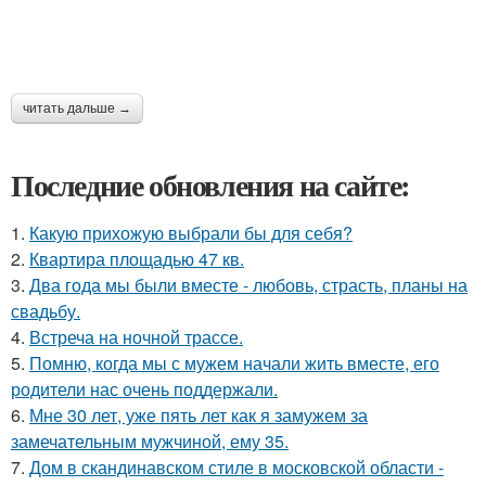
читать дальше →
Последние обновления на сайте:
1.
Какую прихожую выбрали бы для себя?
2.
Квартира площадью 47 кв.
3.
Два года мы были вместе - любовь, страсть, планы на
свадьбу.
4.
Встреча на ночной трассе.
5.
Помню, когда мы с мужем начали жить вместе, его
родители нас очень поддержали.
6.
Мне 30 лет, уже пять лет как я замужем за
замечательным мужчиной, ему 35.
7.
Дом в скандинавском стиле в московской области -