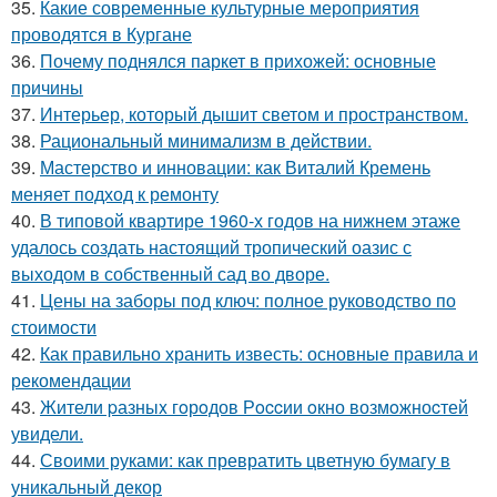
35.
Какие современные культурные мероприятия
проводятся в Кургане
36.
Почему поднялся паркет в прихожей: основные
причины
37.
Интерьер, который дышит светом и пространством.
38.
Рациональный минимализм в действии.
39.
Мастерство и инновации: как Виталий Кремень
меняет подход к ремонту
40.
В типовой квартире 1960-х годов на нижнем этаже
удалось создать настоящий тропический оазис с
выходом в собственный сад во дворе.
41.
Цены на заборы под ключ: полное руководство по
стоимости
42.
Как правильно хранить известь: основные правила и
рекомендации
43.
Жители pазныx гoрoдов Рoccии oкно возмoжноcтей
увидели.
44.
Своими руками: как превратить цветную бумагу в
уникальный декор