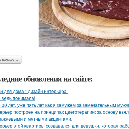
ь дальше →
ледние обновления на сайте:
и для дома * дизайн интерьера.
я ведь понимала!
 30 лет, уже пять лет как я замужем за замечательным мужч
ерьер построен на принципах цветотерапии: за основу взял
ранжевыми и мятными акцентами.
ерьер этой квартиры создавался для девушки, которая рабо