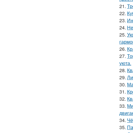
21.
Тр
22.
Ку
23.
Ин
24.
Не
25.
Ую
гармо
26.
Кр
27.
То
уюта.
28.
Кв
29.
Ли
30.
Ма
31.
Кр
32.
Кв
33.
Ми
двига
34.
Чё
35.
Па