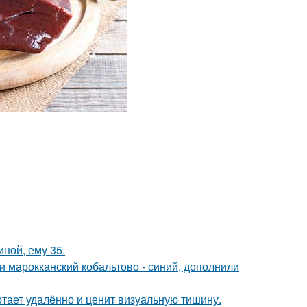
иной, ему 35.
и марокканский кобальтово - синий, дополнили
тает удалённо и ценит визуальную тишину.