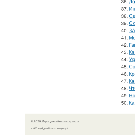
36.
До
37.
Ин
38.
Сд
39.
Ск
40.
ЗА
41.
Мо
42.
Га
43.
Ка
44.
Ук
45.
Со
46.
Кр
47.
Ка
48.
Чт
49.
Но
50.
Ка
© 2026 Идеи дизайна интерьера
+1000 идей для Вашего интерьера!