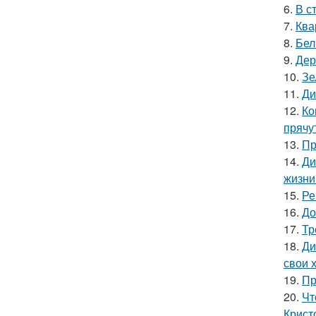
6.
В с
7.
Ква
8.
Бел
9.
Дер
10.
Зе
11.
Ди
12.
Ко
прячу
13.
Пр
14.
Ди
жизни
15.
Ре
16.
До
17.
Тр
18.
Ди
свои 
19.
Пр
20.
Чт
Крист