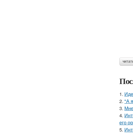
читат
Пос
1.
Иде
2.
"А 
3.
Мне
4.
Инт
его о
5.
Инт