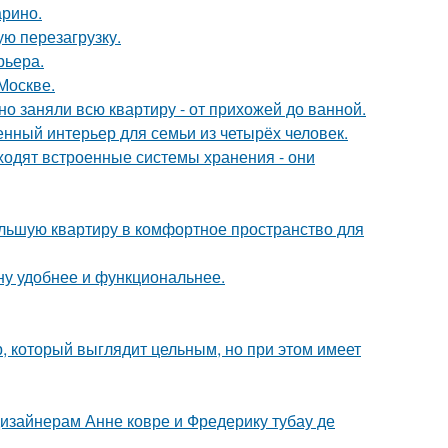
арино.
ю перезагрузку.
рьера.
Москве.
о заняли всю квартиру - от прихожей до ванной.
нный интерьер для семьи из четырёх человек.
ходят встроенные системы хранения - они
ольшую квартиру в комфортное пространство для
ну удобнее и функциональнее.
, который выглядит цельным, но при этом имеет
дизайнерам Анне ковре и Фредерику тубау де