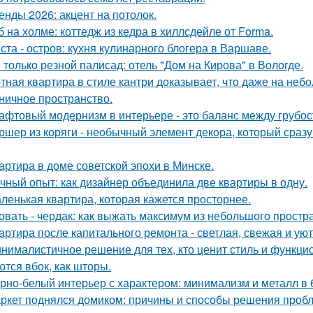
енды 2026: акцент на потолок.
б на холме: коттедж из кедра в хиллсдейле от Forma.
ста - остров: кухня кулинарного блогера в Варшаве.
 только резной палисад: отель "Дом на Кирова" в Вологде.
тная квартира в стиле кантри доказывает, что даже на не
ничное пространство.
афтовый модернизм в интерьере - это баланс между грубо
ршер из коряги - необычный элемент декора, который сраз
артира в доме советской эпохи в Минске.
чный опыт: как дизайнер объединила две квартиры в одну.
ленькая квартира, которая кажется просторнее.
овать - чердак: как выжать максимум из небольшого простр
артира после капитального ремонта - светлая, свежая и уют
нималистичное решение для тех, кто ценит стиль и функци
ются вбок, как шторы.
рно-белый интерьер с характером: минимализм и металл в 
ркет поднялся домиком: причины и способы решения проб