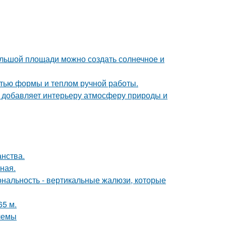
большой площади можно создать солнечное и
стью формы и теплом ручной работы.
у добавляет интерьеру атмосферу природы и
анства.
ная.
ональность - вертикальные жалюзи, которые
65 м.
лемы