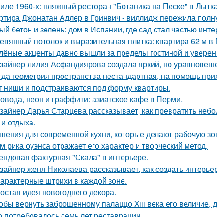
тиле 1960-х: пляжный ресторан "Ботаника на Песке" в Лытк
ртира Джонатан Адлер в Гринвич - виллидж пережила полну
ый бетон и зелень: дом в Испании, где сад стал частью инте
евянный потолок и выразительная плитка: квартира 62 м в 
лёные акценты давно вышли за пределы гостиной и уверенн
зайнер лилия Асфандиярова создала яркий, но уравновеше
гда геометрия пространства нестандартная, на помощь при
т ниши и подстраиваются под форму квартиры.
овода, неон и граффити: азиатское кафе в Перми.
зайнер Дарья Старцева рассказывает, как превратить неб
 и отдыха.
шения для современной кухни, которые делают рабочую зо
м рика оуэнса отражает его характер и творческий метод.
ендовая фактурная "Скала" в интерьере.
зайнер женя Николаева рассказывает, как создать интерьер
характерные штрихи в каждой зоне.
остая идея новогоднего декора.
обы вернуть заброшенному палаццо Xiii века его величие, 
о потребовалось семь лет реставрации.