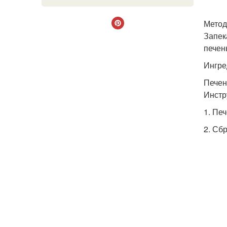
Метод
Запек
печен
Ингре
Печен
Инстр
1. Пе
2. Сб