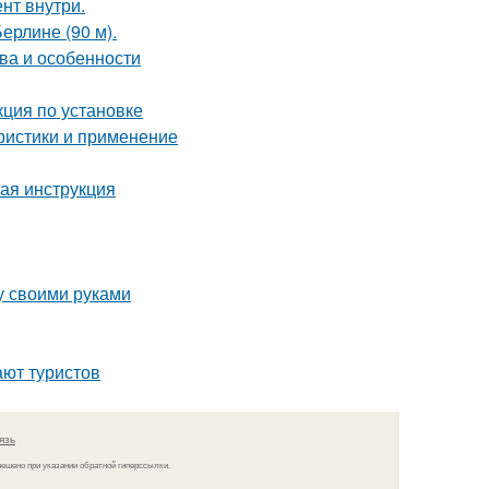
нт внутри.
ерлине (90 м).
ва и особенности
ция по установке
ристики и применение
вая инструкция
у своими руками
ают туристов
язь
решено при указании обратной гиперссылки.