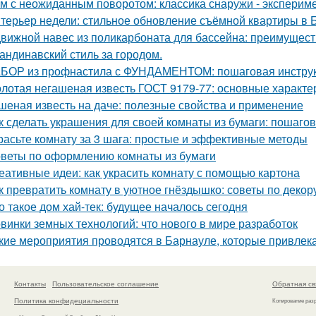
м с неожиданным поворотом: классика снаружи - экспериме
терьер недели: стильное обновление съёмной квартиры в Б
вижной навес из поликарбоната для бассейна: преимущест
андинавский стиль за городом.
БОР из профнастила с ФУНДАМЕНТОМ: пошаговая инструк
лотая негашеная известь ГОСТ 9179-77: основные характе
шеная известь на даче: полезные свойства и применение
к сделать украшения для своей комнаты из бумаги: пошаго
расьте комнату за 3 шага: простые и эффективные методы
веты по оформлению комнаты из бумаги
еативные идеи: как украсить комнату с помощью картона
к превратить комнату в уютное гнёздышко: советы по декор
о такое дом хай-тек: будущее началось сегодня
винки земных технологий: что нового в мире разработок
кие мероприятия проводятся в Барнауле, которые привлек
Контакты
Пользовательское соглашение
Обратная св
Политика конфидециальности
Копирование раз