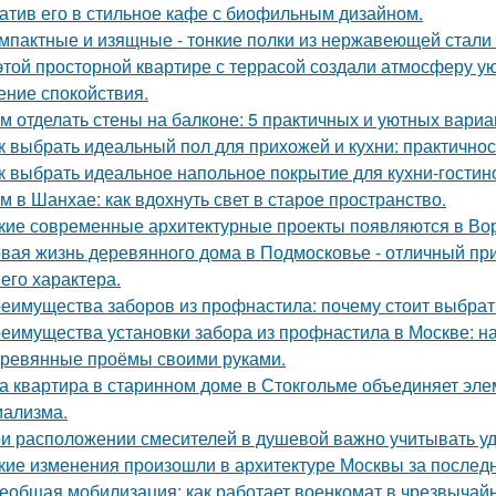
атив его в стильное кафе с биофильным дизайном.
мпактные и изящные - тонкие полки из нержавеющей стали
этой просторной квартире с террасой создали атмосферу ую
ние спокойствия.
м отделать стены на балконе: 5 практичных и уютных вариа
к выбрать идеальный пол для прихожей и кухни: практичнос
к выбрать идеальное напольное покрытие для кухни-гостин
м в Шанхае: как вдохнуть свет в старое пространство.
кие современные архитектурные проекты появляются в Во
вая жизнь деревянного дома в Подмосковье - отличный при
 его характера.
еимущества заборов из профнастила: почему стоит выбрат
еимущества установки забора из профнастила в Москве: на
ревянные проёмы своими руками.
а квартира в старинном доме в Стокгольме объединяет элем
ализма.
и расположении смесителей в душевой важно учитывать удо
кие изменения произошли в архитектуре Москвы за послед
еобщая мобилизация: как работает военкомат в чрезвычай