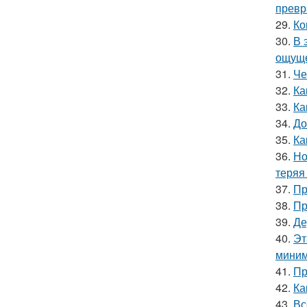
превр
29.
Ко
30.
В 
ощуще
31.
Че
32.
Ка
33.
Ка
34.
До
35.
Ка
36.
Но
теряя
37.
Пр
38.
Пр
39.
Де
40.
Эт
миним
41.
Пр
42.
Ка
43.
Вс