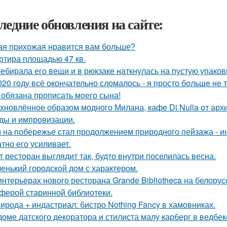
ледние обновления на сайте:
ая прихожая нравится вам больше?
ртира площадью 47 кв.
ебирала его вещи и в рюкзаке наткнулась на пустую упаковку
020 году всё окончательно сломалось - я просто больше не 
 обязана прописать моего сына!
хновлённое образом модного Милана, кафе Di Nulla от ар
ды и импровизации.
 на побережье стал продолжением природного пейзажа - инт
атно его усиливает.
т ресторан выглядит так, будто внутри поселилась весна.
енький городской дом с характером.
интерьерах нового ресторана Grande Bibliotheca на белору
ферой старинной библиотеки.
ирода + индастриал: бистро Nothing Fancy в хамовниках.
доме датского декоратора и стилиста малу карберг в ведбе