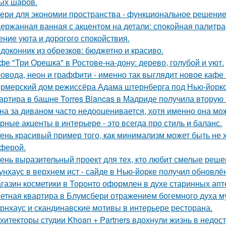
ых шаров.
ери для экономии пространства - функциональное решени
ержанная ванная с акцентом на детали: спокойная палитра
ние уюта и дорогого спокойствия.
доконник из обрезков: бюджетно и красиво.
фе "Три Орешка" в Ростове-на-дону: дерево, голубой и уют.
овода, неон и граффити - именно так выглядит новое кафе 
рмерский дом режиссёра Адама штернберга под Нью-йорк
артира в башне Torres Blancas в Мадриде получила вторую 
на за диваном часто недооценивается, хотя именно она мож
рные акценты в интерьере - это всегда про стиль и баланс.
ень красивый пример того, как минимализм может быть не
ферой.
ень выразительный проект для тех, кто любит смелые реше
унхаус в верхнем ист - сайде в Нью-йорке получил обновлё
газин косметики в Торонто оформлен в духе старинных апте
етная квартира в Блумсбери отражением богемного духа му
рнхаус и скандинавские мотивы в интерьере ресторана.
хитекторы студии Khoan + Partners вдохнули жизнь в недос