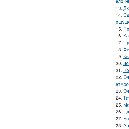
елочн
13.
Дв
14.
Сд
ощуще
15.
По
16.
Ка
17.
Пр
18.
Фе
19.
Кв
20.
Зо
21.
Че
22.
Оч
атмос
23.
Оч
24.
Та
25.
Ма
26.
Цв
27.
Ба
28.
Ар