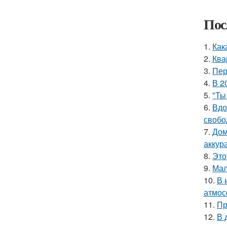
Пос
1.
Как
2.
Ква
3.
Пер
4.
В 2
5.
"Ты
6.
Вдо
свобо
7.
Дом
аккур
8.
Это
9.
Мал
10.
В 
атмос
11.
Пр
12.
В 