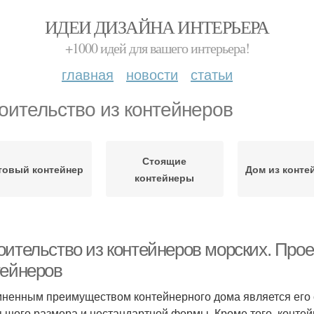
ИДЕИ ДИЗАЙНА ИНТЕРЬЕРА
+1000 идей для вашего интерьера!
главная
новости
статьи
оительство из контейнеров
Стоящие
товый контейнер
Дом из конте
контейнеры
оительство из контейнеров морских. Прое
тейнеров
ненным преимуществом контейнерного дома является его 
ьшого размера и нестандартной формы. Кроме того, контей