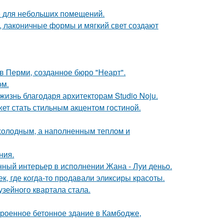
е для небольших помещений.
, лаконичные формы и мягкий свет создают
в Перми, созданное бюро "Неарт".
ом.
жизнь благодаря архитекторам Studio Noju.
ет стать стильным акцентом гостиной.
 холодным, а наполненным теплом и
ния.
нный интерьер в исполнении Жана - Луи деньо.
к, где когда-то продавали эликсиры красоты.
зейного квартала стала.
троенное бетонное здание в Камбодже,