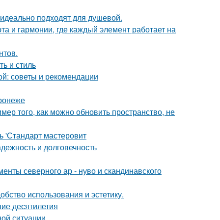
 идеально подходят для душевой.
та и гармонии, где каждый элемент работает на
нтов.
ть и стиль
ой: советы и рекомендации
ронеже
мер того, как можно обновить пространство, не
ь 'Стандарт мастеровит
дежность и долговечность
енты северного ар - нуво и скандинавского
бство использования и эстетику.
ние десятилетия
ной ситуации