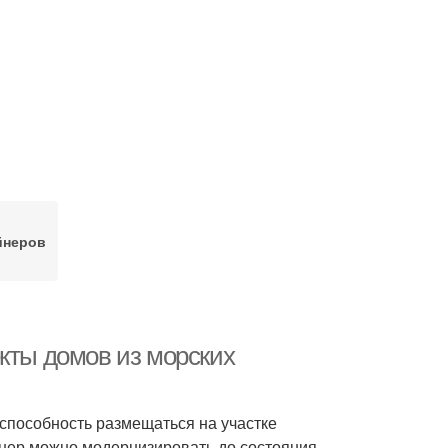
йнеров
кты домов из морских
способность размещаться на участке
нер можно модернизировать до состояния,