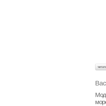
читат
Вас
Мод
мор