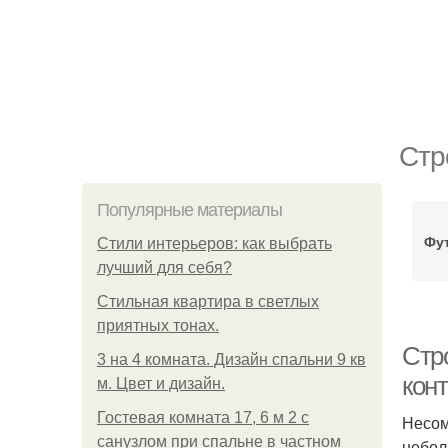
Стр
Популярные материалы
Фу
Стили интерьеров: как выбрать
лучший для себя?
Стильная квартира в светлых
приятных тонах.
Стр
3 на 4 комната. Дизайн спальни 9 кв
кон
м. Цвет и дизайн.
Гостевая комната 17, 6 м 2 с
Несом
санузлом при спальне в частном
небол