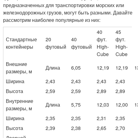
предназначенных для транспортировки морских или
железнодорожных грузов, могут быть разными. Давайте
рассмотрим наиболее популярные из них:
40
45
Стандартные
20
40
фут.
фут.
контейнеры
футовый
футовый
High-
High-
Cube
Cube
Внешние
Длина
6,05
12,19
12,19
1
размеры, м
Ширина
2,43
2,43
2,43
2,43
Высота
2,59
2,59
2,89
2,89
Внутренние
Длина
5,75
12,03
12,00
1
размеры, м
Ширина
2,35
2,35
2,31
2,35
Высота
2,39
2,38
2,65
2,70
Дверной