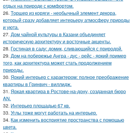
отдых на природе с комфортом.
26.
Торшер из коряги - необычный элемент декора,
который сразу добавляет интерьеру атмосферу природы
и уюта.
27.
Дом чайной культуры в Казани объединяет
историческую архитектуру и восточные акценты.
28.
Гостиная в саду: домик, сливающийся с природой.
29.
Дом на побережье Ангра - дус - рейс - яркий пример
того, как архитектура может стать продолжением
природы.
30.
Яркий интерьер с характером: полное преображение
квартиры в Гринвич - виллидж.
31.
Яркая квартира в Ростове-на-дону, созданная бюро
AN.
32.
Интерьер площадью 67 кв.
33.
Углы тоже могут работать на интерьер.
34.
Как изменить восприятие пространства с помощью
цвета.