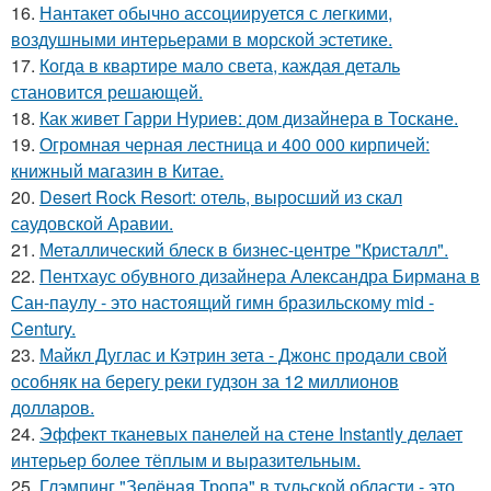
16.
Нантакет обычно ассоциируется с легкими,
воздушными интерьерами в морской эстетике.
17.
Когда в квартире мало света, каждая деталь
становится решающей.
18.
Как живет Гарри Нуриев: дом дизайнера в Тоскане.
19.
Огромная черная лестница и 400 000 кирпичей:
книжный магазин в Китае.
20.
Desert Rock Resort: отель, выросший из скал
саудовской Аравии.
21.
Металлический блеск в бизнес-центре "Кристалл".
22.
Пентхаус обувного дизайнера Александра Бирмана в
Сан-паулу - это настоящий гимн бразильскому mid -
Century.
23.
Майкл Дуглас и Кэтрин зета - Джонс продали свой
особняк на берегу реки гудзон за 12 миллионов
долларов.
24.
Эффект тканевых панелей на стене Instantly делает
интерьер более тёплым и выразительным.
25.
Глэмпинг "Зелёная Тропа" в тульской области - это