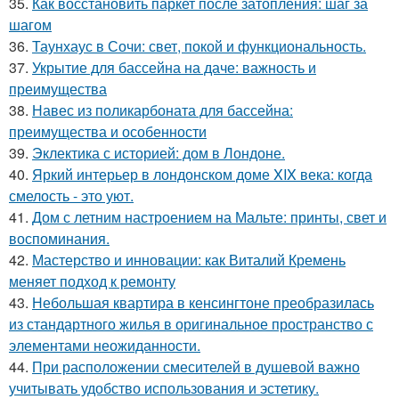
35.
Как восстановить паркет после затопления: шаг за
шагом
36.
Таунхаус в Сочи: свет, покой и функциональность.
37.
Укрытие для бассейна на даче: важность и
преимущества
38.
Навес из поликарбоната для бассейна:
преимущества и особенности
39.
Эклектика с историей: дом в Лондоне.
40.
Яркий интерьер в лондонском доме XIX века: когда
смелость - это уют.
41.
Дом с летним настроением на Мальте: принты, свет и
воспоминания.
42.
Мастерство и инновации: как Виталий Кремень
меняет подход к ремонту
43.
Небольшая квартира в кенсингтоне преобразилась
из стандартного жилья в оригинальное пространство с
элементами неожиданности.
44.
При расположении смесителей в душевой важно
учитывать удобство использования и эстетику.