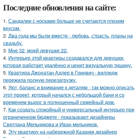
Последние обновления на сайте:
1.
Сандалии с носками больше не считаются плохим
вкусом.
2.
Два года мы были вместе - любовь, страсть, планы на
свадьбу.
3.
Мне 32, моей девушке 22.
4.
Интерьер этой квартиры создавался для девушки,
которая работает удалённо и ценит визуальную тишину.
5.
Квартира Джонатан Адлер в Гринвич - виллидж
пережила полную перезагрузку.
6.
Уют, баланс и внимание к деталям - так можно описать
этот проект, который начался с небольшой бани и со
временем вырос в полноценный семейный дом.
7.
Как создать спокойный и универсальный интерьер при
ограниченном бюджете - показывают дизайнеры
Светлана Мельникова и Иван мельников.
8.
Эту квартиру на набережной Казанки дизайнер