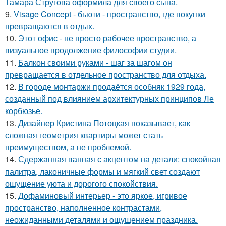
Тамара Стругова оформила для своего сына.
9.
Visage Concept - бьюти - пространство, где покупки
превращаются в отдых.
10.
Этот офис - не просто рабочее пространство, а
визуальное продолжение философии студии.
11.
Балкон своими руками - шаг за шагом он
превращается в отдельное пространство для отдыха.
12.
В городе монтаржи продаётся особняк 1929 года,
созданный под влиянием архитектурных принципов Ле
корбюзье.
13.
Дизайнер Кристина Потоцкая показывает, как
сложная геометрия квартиры может стать
преимуществом, а не проблемой.
14.
Сдержанная ванная с акцентом на детали: спокойная
палитра, лаконичные формы и мягкий свет создают
ощущение уюта и дорогого спокойствия.
15.
Дофаминовый интерьер - это яркое, игривое
пространство, наполненное контрастами,
неожиданными деталями и ощущением праздника.