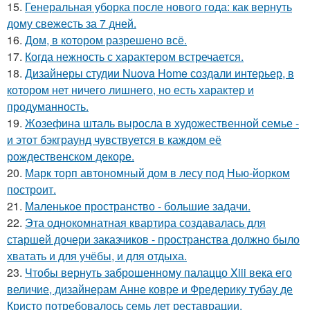
15.
Генеральная уборка после нового года: как вернуть
дому свежесть за 7 дней.
16.
Дом, в котором разрешено всё.
17.
Когда нежность с характером встречается.
18.
Дизайнеры студии Nuova Home создали интерьер, в
котором нет ничего лишнего, но есть характер и
продуманность.
19.
Жозефина шталь выросла в художественной семье -
и этот бэкграунд чувствуется в каждом её
рождественском декоре.
20.
Марк торп автономный дом в лесу под Нью-йорком
построит.
21.
Маленькое пространство - большие задачи.
22.
Эта однокомнатная квартира создавалась для
старшей дочери заказчиков - пространства должно было
хватать и для учёбы, и для отдыха.
23.
Чтобы вернуть заброшенному палаццо Xiii века его
величие, дизайнерам Анне ковре и Фредерику тубау де
Кристо потребовалось семь лет реставрации.