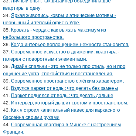
33.
Личный опыт: как дизайнер объединила две
квартиры в одну.
34.
Яркая живопись, ковры и этнические мотивы -
необычный и тёплый офис в Уфе.
35.
Кровать - чердак: как выжать максимум из
небольшого пространства.
36.
Когда интерьер воплощением нежности становится.
37.
Современное искусство в движении: квартира -
галерея с поворотными элементами.
38.
Дизайн спальни - это не только про стиль, но и про
ощущение уюта, спокойствия и восстановления.
39.
Современное пространство с лёгким характером.
40.
Вздулся паркет от воды: что делать без замены
41.
Паркет поднялся от воды: что делать дальше
42.
Интерьер, который дышит светом и пространством.
43.
Как я строил капитальный навес для каркасного
бассейна своими руками
44.
Современная квартира в Минске с настроением
Франции.