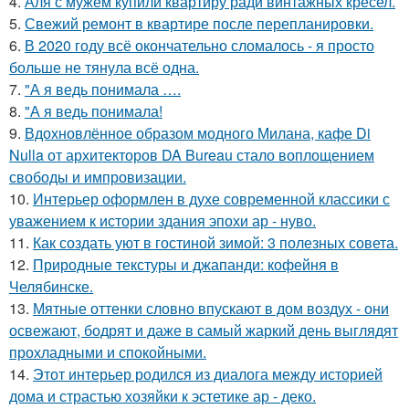
4.
Аля с мужем купили квартиру ради винтажных кресел.
5.
Свежий ремонт в квартире после перепланировки.
6.
В 2020 году всё окончательно сломалось - я просто
больше не тянула всё одна.
7.
"А я ведь понимала ….
8.
"А я ведь понимала!
9.
Вдохновлённое образом модного Милана, кафе Di
Nulla от архитекторов DA Bureau стало воплощением
свободы и импровизации.
10.
Интерьер оформлен в духе современной классики с
уважением к истории здания эпохи ар - нуво.
11.
Как создать уют в гостиной зимой: 3 полезных совета.
12.
Природные текстуры и джапанди: кофейня в
Челябинске.
13.
Мятные оттенки словно впускают в дом воздух - они
освежают, бодрят и даже в самый жаркий день выглядят
прохладными и спокойными.
14.
Этот интерьер родился из диалога между историей
дома и страстью хозяйки к эстетике ар - деко.