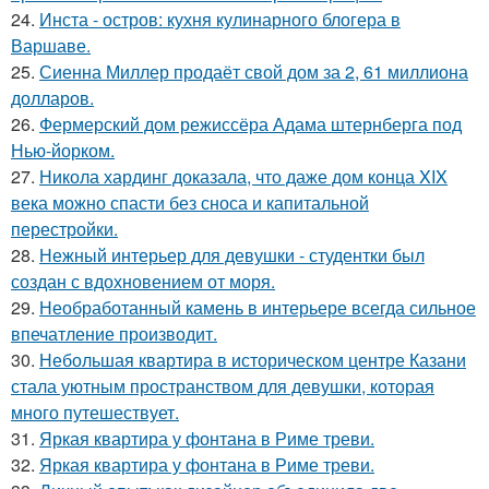
24.
Инста - остров: кухня кулинарного блогера в
Варшаве.
25.
Сиенна Миллер продаёт свой дом за 2, 61 миллиона
долларов.
26.
Фермерский дом режиссёра Адама штернберга под
Нью-йорком.
27.
Никола хардинг доказала, что даже дом конца XIX
века можно спасти без сноса и капитальной
перестройки.
28.
Нежный интерьер для девушки - студентки был
создан с вдохновением от моря.
29.
Необработанный камень в интерьере всегда сильное
впечатление производит.
30.
Небольшая квартира в историческом центре Казани
стала уютным пространством для девушки, которая
много путешествует.
31.
Яркая квартира у фонтана в Риме треви.
32.
Яркая квартира у фонтана в Риме треви.