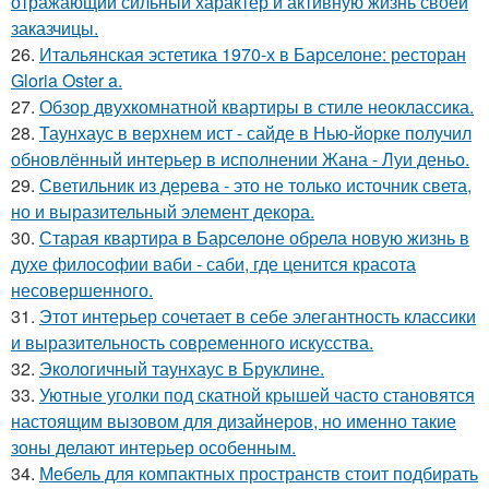
отражающий сильный характер и активную жизнь своей
заказчицы.
26.
Итальянская эстетика 1970-х в Барселоне: ресторан
Gloria Oster a.
27.
Обзор двухкомнатной квартиры в стиле неоклассика.
28.
Таунхаус в верхнем ист - сайде в Нью-йорке получил
обновлённый интерьер в исполнении Жана - Луи деньо.
29.
Светильник из дерева - это не только источник света,
но и выразительный элемент декора.
30.
Старая квартира в Барселоне обрела новую жизнь в
духе философии ваби - саби, где ценится красота
несовершенного.
31.
Этот интерьер сочетает в себе элегантность классики
и выразительность современного искусства.
32.
Экологичный таунхаус в Бруклине.
33.
Уютные уголки под скатной крышей часто становятся
настоящим вызовом для дизайнеров, но именно такие
зоны делают интерьер особенным.
34.
Мебель для компактных пространств стоит подбирать