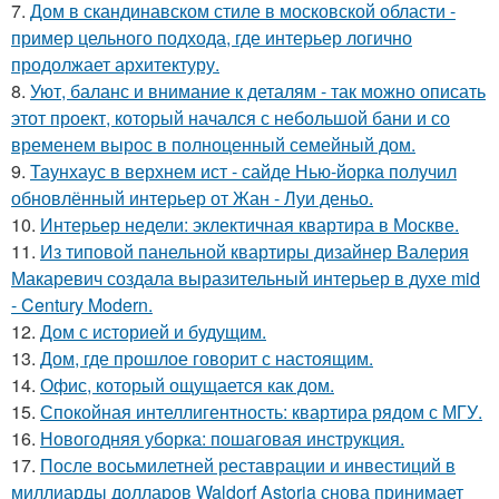
7.
Дом в скандинавском стиле в московской области -
пример цельного подхода, где интерьер логично
продолжает архитектуру.
8.
Уют, баланс и внимание к деталям - так можно описать
этот проект, который начался с небольшой бани и со
временем вырос в полноценный семейный дом.
9.
Таунхаус в верхнем ист - сайде Нью-йорка получил
обновлённый интерьер от Жан - Луи деньо.
10.
Интерьер недели: эклектичная квартира в Москве.
11.
Из типовой панельной квартиры дизайнер Валерия
Макаревич создала выразительный интерьер в духе mid
- Century Modern.
12.
Дом с историей и будущим.
13.
Дом, где прошлое говорит с настоящим.
14.
Офис, который ощущается как дом.
15.
Спокойная интеллигентность: квартира рядом с МГУ.
16.
Новогодняя уборка: пошаговая инструкция.
17.
После восьмилетней реставрации и инвестиций в
миллиарды долларов Waldorf Astoria снова принимает