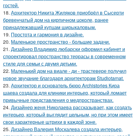
гостей.
18.
Архитектор Никита Жиляков приобрёл в Сысерти
бревенчатый дом на кирпичном цоколе, ранее
принадлежавший купцам ширыкаловым.
19.
Простота и гармония в дизайне.
20.
Маленькое пространство - большие задачи.
21.
Дизайнер Владимир любарски оформил кабинет и
спроектировал пространство террасы в современном
стиле для семьи с двумя детьми.
22.
Маленький дом на виале - ди - трастевере получил
новое звучание благодаря архитекторам Studiotamat.
23.
Архитектор и основатель бюро Archistories Кира
шаева создала для клиники интерьер, который ломает
привычные представления о медпространствах.
24.
Дизайнер женя Николаева рассказывает, как создать
интерьер, который выглядит цельным, но при этом имеет
свои характерные штрихи в каждой зоне.
25.
Дизайнер Валерия Москалева создала интерьер,