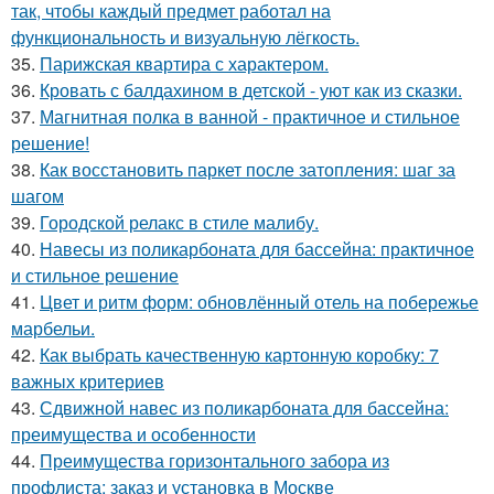
так, чтобы каждый предмет работал на
функциональность и визуальную лёгкость.
35.
Парижская квартира с характером.
36.
Кровать с балдахином в детской - уют как из сказки.
37.
Магнитная полка в ванной - практичное и стильное
решение!
38.
Как восстановить паркет после затопления: шаг за
шагом
39.
Городской релакс в стиле малибу.
40.
Навесы из поликарбоната для бассейна: практичное
и стильное решение
41.
Цвет и ритм форм: обновлённый отель на побережье
марбельи.
42.
Как выбрать качественную картонную коробку: 7
важных критериев
43.
Сдвижной навес из поликарбоната для бассейна:
преимущества и особенности
44.
Преимущества горизонтального забора из
профлиста: заказ и установка в Москве