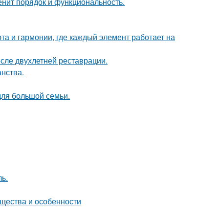
енит порядок и функциональность.
та и гармонии, где каждый элемент работает на
осле двухлетней реставрации.
анства.
для большой семьи.
ь.
ущества и особенности