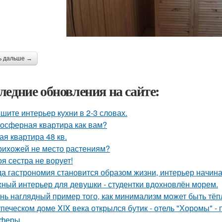
ь дальше →
ледние обновления на сайте:
шите интерьер кухни в 2-3 словах.
осферная квартира как вам?
ая квартира 48 кв.
рихожей не место растениям?
оя сестра не ворует!
да гастрономия становится образом жизни, интерьер начина
ный интерьер для девушки - студентки вдохновлён морем.
нь наглядный пример того, как минимализм может быть тё
упеческом доме XIX века открылся бутик - отель "Хоромы" - 
феры.