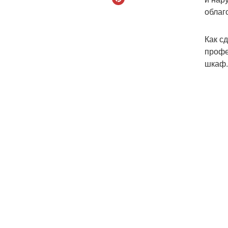
облаг
Как с
профе
шкаф.