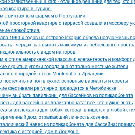
кой хозяйственный шкаф - отличное решение для тех, кто ц
кая квартира в Турине.
м с винтажным шармом в Португалии.
этой просторной квартире с террасой создали атмосферу ую
ние спокойствия.
лла 1960-х годов на острове Икария обрела новую жизнь п
овать - чердак: как выжать максимум из небольшого простр
нкциональность с видом на город.
м в стиле американской классики: элегантность и комфорт 
кие скрытые уголки города знают только местные жители
алог с природой: отель Montenotte в Ирландии.
о постелить на пол в кухне: основные варианты и советы
кие фестивали регулярно проводятся в Челябинске
чему выбрать павильоны для бассейнов из поликарбоната
весы для бассейна из поликарбоната: все, что нужно знать
еальная лежанка для собак, которая впишется в любой стил
временный дом, отражающий личность хозяина.
таллический навес из поликарбоната для бассейна: преим
лектика с историей: дом в Лондоне.