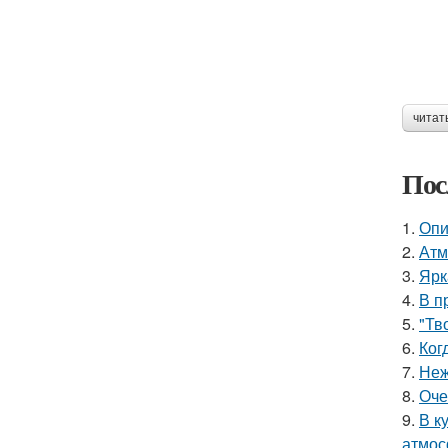
читат
Пос
1.
Опи
2.
Атм
3.
Ярк
4.
В п
5.
"Тв
6.
Ког
7.
Неж
8.
Оче
9.
В к
атмос