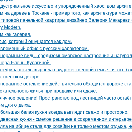
дустриальное искусство и упорядоченный хаос: дом архит
м на дереве в Тоскане - пример того, как архитектура мож
 типовой панельной квартиры дизайнер Валерия Макаревич 
ry Modern.
м как галерея.
ис, который ощущается как дом.
временный офис с русским характером.
норамные виды, средиземноморское настроение и натурал
нера Елены Кулагиной.
зефина шталь выросла в художественной семье - и этот бэк
ственском декоре.
норамное остекление действительно обходится дороже ста
екательность жилья при продаже или сдаче.
личное решение! Пространство под лестницей часто остаё
ом для отдыха.
большая белая кухня всегда выглядит свежо и просторно.
двесная кухня - смелое решение в современном интерьере
лла на ибице стала для хозяйки не только местом отдыха, 