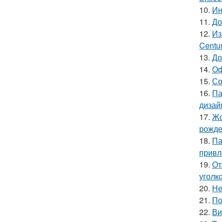
10.
Ин
11.
До
12.
Из
Centu
13.
До
14.
Оф
15.
Со
16.
Па
дизай
17.
Жо
рожде
18.
Па
привл
19.
От
уголк
20.
Не
21.
По
22.
Ви