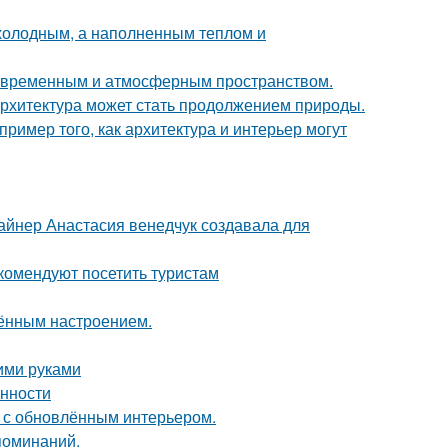
 холодным, а наполненным теплом и
современным и атмосферным пространством.
к архитектура может стать продолжением природы.
ример того, как архитектура и интерьер могут
зайнер Анастасия венедчук создавала для
комендуют посетить туристам
чённым настроением.
оими руками
енности
ь с обновлённым интерьером.
поминаний.