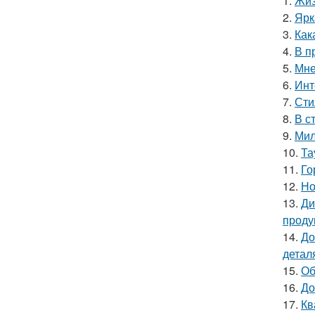
1.
Жиз
2.
Ярк
3.
Как
4.
В п
5.
Мне
6.
Инт
7.
Сти
8.
В с
9.
Мил
10.
Та
11.
Го
12.
Но
13.
Ди
проду
14.
До
детал
15.
Об
16.
До
17.
Кв