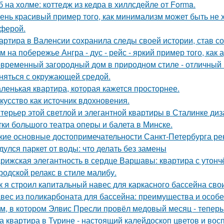
б на холме: коттедж из кедра в хиллсдейле от Forma.
ень красивый пример того, как минимализм может быть не
ферой.
артира в Валенсии сохранила следы своей истории, став 
м на побережье Ангра - дус - рейс - яркий пример того, ка
временный загородный дом в природном стиле - отличный п
няться с окружающей средой.
ленькая квартира, которая кажется просторнее.
кусство как источник вдохновения.
терьер этой светлой и элегантной квартиры в Сталинке ди
тки большого театра оперы и балета в Минске.
кие основные достопримечательности Санкт-Петербурга ре
дулся паркет от воды: что делать без замены
рижская элегантность в сердце Варшавы: квартира с утон
родской релакс в стиле малибу.
к я строил капитальный навес для каркасного бассейна св
вес из поликарбоната для бассейна: преимущества и особ
м, в котором Элвис Пресли провёл медовый месяц - тепер
а квартира в Турине - настоящий калейдоскоп цветов и вос