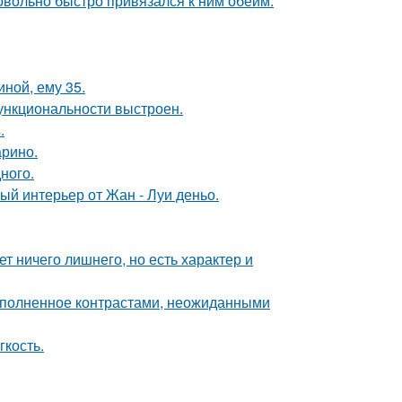
довольно быстро привязался к ним обеим.
иной, ему 35.
ункциональности выстроен.
.
арино.
ного.
ый интерьер от Жан - Луи деньо.
т ничего лишнего, но есть характер и
наполненное контрастами, неожиданными
гкость.