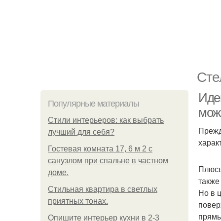
Сте
Идеи
Популярные материалы
мож
Стили интерьеров: как выбрать
Прежд
лучший для себя?
харак
Гостевая комната 17, 6 м 2 с
санузлом при спальне в частном
Плюсы
доме.
также
Стильная квартира в светлых
Но в 
приятных тонах.
повер
прямы
Опишите интерьер кухни в 2-3