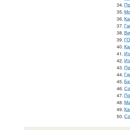
34.
Пр
35.
Мо
36.
Ка
37.
Га
38.
Ви
39.
ГО
40.
Ка
41.
Из
42.
Из
43.
Пр
44.
Гд
45.
Бю
46.
Со
47.
По
48.
Ма
49.
Ка
50.
Со