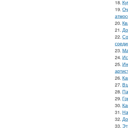
18.
Ку
19.
Оч
атмос
20.
Кв
21.
До
22.
Со
соеди
23.
Ма
24.
Ис
25.
Ин
артис
26.
Ка
27.
Вз
28.
Па
29.
Го
30.
Ка
31.
На
32.
До
33.
Эт