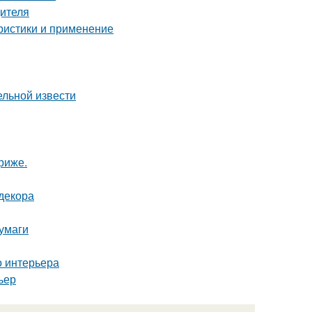
дителя
ристики и применение
ельной извести
риже.
декора
умаги
о интерьера
ьер