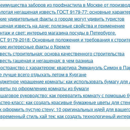
еимущества заборов из профнастила в Москве от произво
лотая негашеная известь ГОСТ 9179-77: основные характе
кие удивительные факты о городе могут удивить туристов
шеная известь на даче: полезные свойства и применение
нтаж и свет: интерьер магазина посуды в Петербурге.
СТ 9179-2018: Основные положения и требования к строит
кие интересные факты о Кремле
весть строительная: основа качественного строительства
весть гашеная и негашеная: в чем разница
остранство с характером: квартира Эммануэль Симон в Па
е лучше всего отдыхать летом в Кургане
джетное украшение комнаты: как использовать бумагу для 
веты по оформлению комнаты из бумаги
шаговое руководство: как превратить комнату с помощью б
стер-класс: как создать красивые бумажные цветы для стен
к оформить пустую стену: 10 оригинальных идей для вашег
временный стиль хай тек: как создать технологичный интер