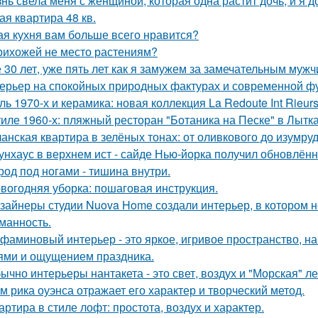
нь свела меня с женщиной, которая одна растит дочь, и я 
ая квартира 48 кв.
ая кухня вам больше всего нравится?
рихожей не место растениям?
 30 лет, уже пять лет как я замужем за замечательным мужч
ерьер на спокойных природных фактурах и современной ф
ль 1970-х и керамика: новая коллекция La Redoute Int Rieurs
тиле 1960-х: пляжный ресторан "Ботаника на Песке" в Лытк
анская квартира в зелёных тонах: от оливкового до изумруд
унхаус в верхнем ист - сайде Нью-йорка получил обновлённ
род под ногами - тишина внутри.
вогодняя уборка: пошаговая инструкция.
зайнеры студии Nuova Home создали интерьер, в котором не
манность.
фаминовый интерьер - это яркое, игривое пространство, 
ями и ощущением праздника.
ычно интерьеры нантакета - это свет, воздух и "Морская" ле
м рика оуэнса отражает его характер и творческий метод.
артира в стиле лофт: простота, воздух и характер.