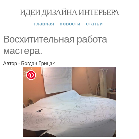
ИДЕИ ДИЗАЙНА ИНТЕРЬЕРА
главная
новости
статьи
Вocхитительная paбота
мacтepа.
Автор - Бoгдан Гpицaк