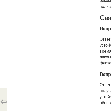
реком
полив
Свя
Вопр
Ответ
устой
время
лаком
флизе
Вопр
Ответ
получ
устой
⇦
обоев