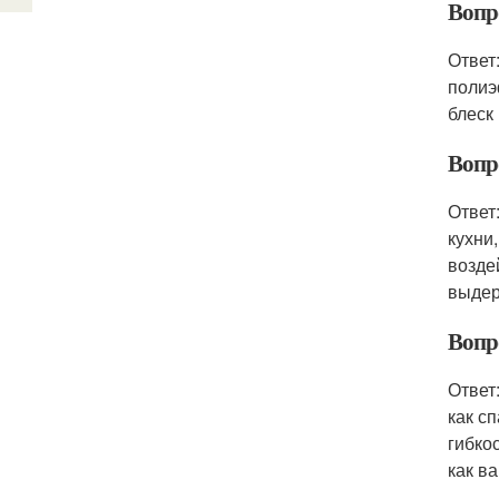
Вопр
Ответ
полиэ
блеск
Вопр
Ответ
кухни
возде
выдер
Вопр
Ответ
как с
гибко
как в