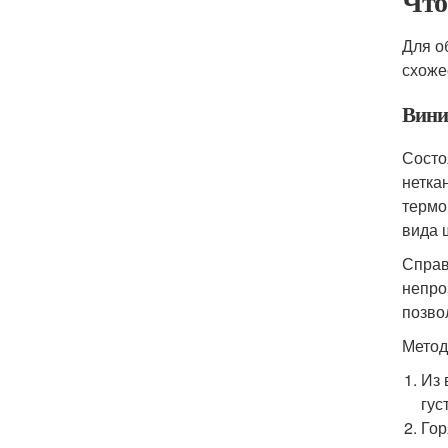
Что
Для о
схоже
Вини
Состо
нетка
термо
вида 
Справ
непро
позво
Метод
Из 
гус
Гор