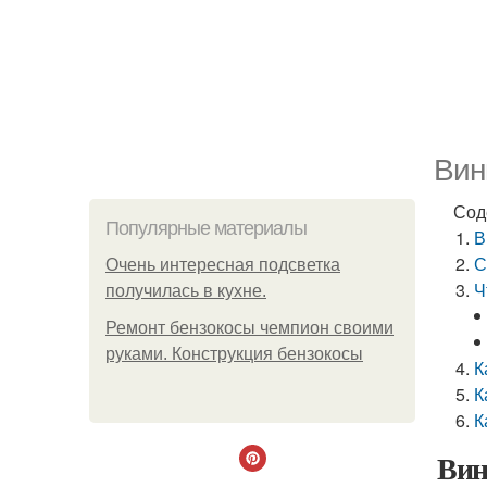
Вин
Сод
Популярные материалы
В
С
Очень интересная подсветка
Ч
получилась в кухне.
Ремонт бензокосы чемпион своими
руками. Конструкция бензокосы
К
К
К
Вин