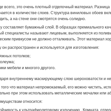
е всего, это очень плотный отделочный материал. Разни
чается в количестве слоев. Структура виниловых обоев вкл
дить, а на стене они смотрятся очень солидно.
у составляет бумажный слой. В образцах премиального каче
ый специалисты называют лицевым, выполняется из полив
еским привкусом не должно отталкивать. Этот материал хо
у он распространен и используется для изготовления:
яжных потолков;
олеума;
мки мебели и многого другого.
даря внутреннему маскирующему слою шероховатости и не
 того что материал непромокаемый, его можно чистить, исп
ельно при этом использовать металлические мочалки или 
имуществам относится:
ойчивость к ультрафиолетовому излучению . Комната, отде