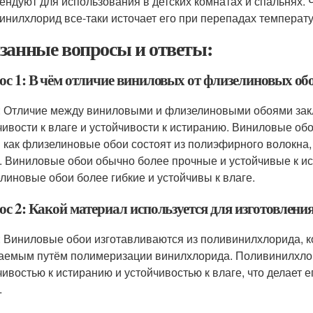
ендуют для использования в детских комнатах и спальнях. 
инилхлорид все-таки источает его при перепадах температ
занные вопросы и ответы:
ос 1: В чём отличие виниловых от флизелиновых об
: Отличие между виниловыми и флизелиновыми обоями заклю
чивости к влаге и устойчивости к истиранию. Виниловые об
 как флизелиновые обои состоят из полиэфирного волокн
. Виниловые обои обычно более прочные и устойчивые к и
линовые обои более гибкие и устойчивы к влаге.
ос 2: Какой материал используется для изготовлени
: Виниловые обои изготавливаются из поливинилхлорида, к
аемым путём полимеризации винилхлорида. Поливинилхлор
чивостью к истиранию и устойчивостью к влаге, что делает
.