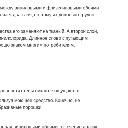
ца между виниловыми и флизелиновыми обоями
ючает два слоя, поэтому их довольно трудно
ства его заменяют на тканый. А второй слой,
инилхлорида. Длинное слово с пугающим
рошо знаком многим потребителям.
ровности стены никак не ощущаются.
ользуя моющее средство. Конечно, не
абразивные порошки.
ланная виниловыми обоями , в течение долгих