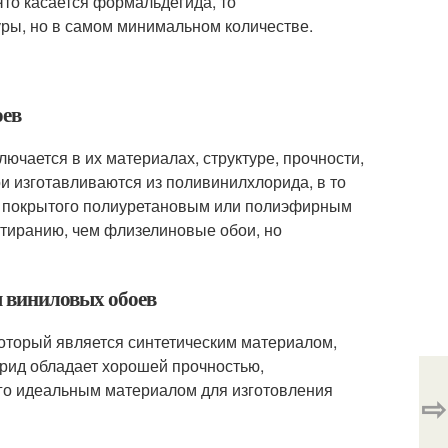
Что касается формальдегида, то
уры, но в самом минимальном количестве.
оев
чается в их материалах, структуре, прочности,
ои изготавливаются из поливинилхлорида, в то
а, покрытого полиуретановым или полиэфирным
стиранию, чем флизелиновые обои, но
я виниловых обоев
оторый является синтетическим материалом,
ид обладает хорошей прочностью,
 его идеальным материалом для изготовления
⇨