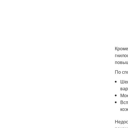
Кроме
гнило
повыш
По сп
Шел
вар
Мою
Всп
коэ
Недос