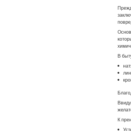
Прежд
заклю
повре
Основ
котор
химич
В быт
нат
лин
кро
Благо
Ввиду
желат
К пре
Уст