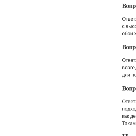
Вопр
Ответ
с выс
обои 
Вопр
Ответ
влаге
для п
Вопр
Ответ
подхо
как д
Таким