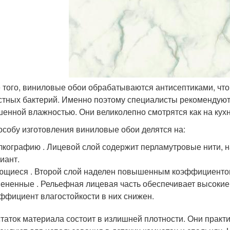
 того, виниловые обои обрабатываются антисептиками, чт
стных бактерий. Именно поэтому специалисты рекомендуют
енной влажностью. Они великолепно смотрятся как на кухне
особу изготовления виниловые обои делятся на:
кографию . Лицевой слой содержит перламутровые нити, 
иант.
щиеся . Второй слой наделен повышенным коэффициентом
ененные . Рельефная лицевая часть обеспечивает высокие 
ффициент влагостойкости в них снижен.
таток материала состоит в излишней плотности. Они практи