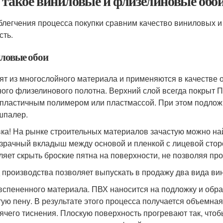
 такое виниловые и флизелиновые обо
блегчения процесса покупки сравним качество виниловых и 
сть.
ловые обои
ят из многослойного материала и применяются в качестве о
ного флизелинового полотна. Верхний слой всегда покрыт 
пластичным полимером или пластмассой. При этом подлож
шпалер.
ка! На рынке строительных материалов зачастую можно на
зрачный вкладыш между основой и пленкой с лицевой стор
ляет скрыть броские пятна на поверхности, не позволяя про
 производства позволяет выпускать в продажу два вида ви
вспененного материала. ПВХ наносится на подложку и обра
тую пену. В результате этого процесса получается объемная
ячего тиснения. Плоскую поверхность прогревают так, что