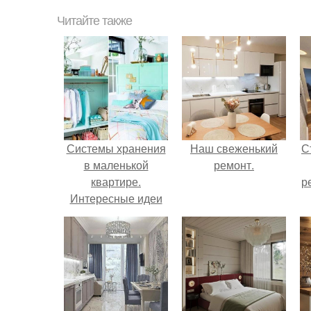
Читайте также
Системы хранения
Наш свеженький
С
в маленькой
ремонт.
квартире.
р
Интересные идеи
для дома и дачи