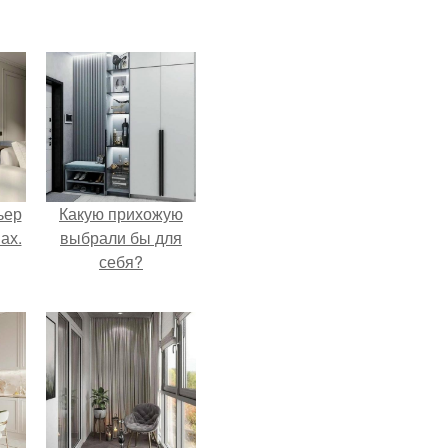
ьер
Какую прихожую
ах.
выбрали бы для
себя?