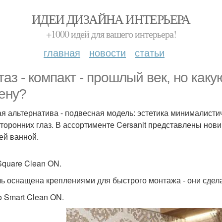
ИДЕИ ДИЗАЙНА ИНТЕРЬЕРА
+1000 идей для вашего интерьера!
главная
новости
статьи
таз - компакт - прошлый век, но каку
ену?
я альтернатива - подвесная модель: эстетика минималисти
сторонних глаз. В ассортименте Cersanit представлены нови
ей ванной.
Square Clean ON.
ь оснащена креплениями для быстрого монтажа - они сдела
o Smart Clean ON.