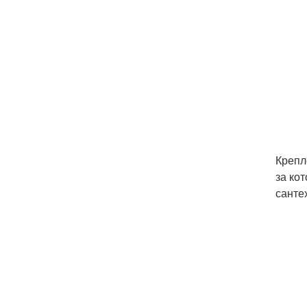
Крепл
за ко
санте