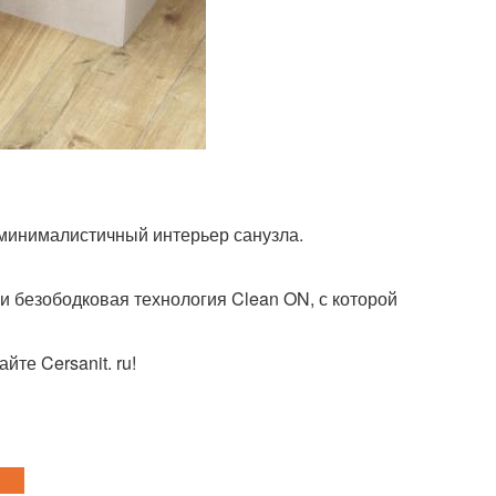
 минималистичный интерьер санузла.
и и безободковая технология Clean ON, с которой
те Cersanit. ru!