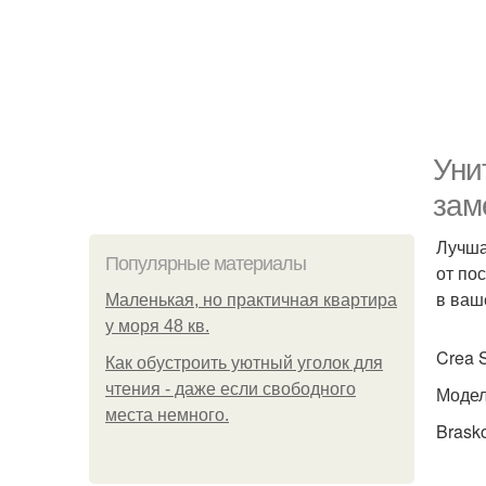
Уни
зам
Лучша
Популярные материалы
от по
в ваш
Маленькая, но практичная квартира
у моря 48 кв.
Crea 
Как обустроить уютный уголок для
чтения - даже если свободного
Модел
места немного.
Brask