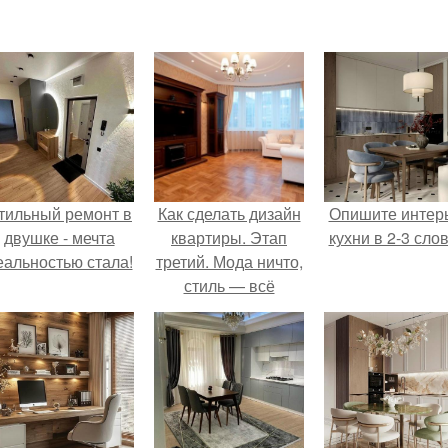
тильный ремонт в
Как сделать дизайн
Опишите интер
двушке - мечта
квартиры. Этап
кухни в 2-3 слов
еальностью стала!
третий. Мода ничто,
стиль — всё