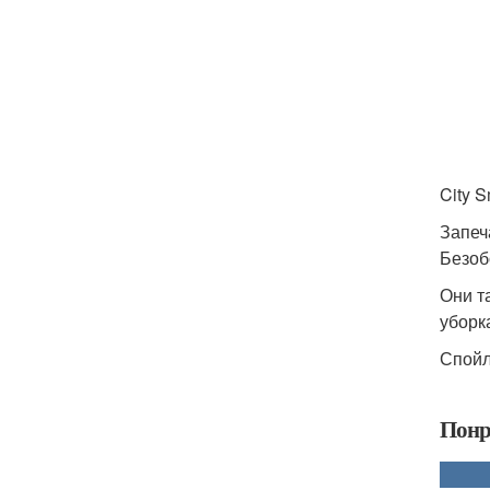
City S
Запеч
Безоб
Они т
уборк
Спойл
Понр