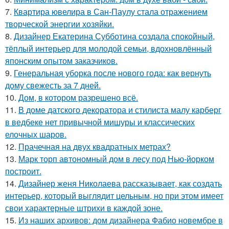
7.
Квартира ювелира в Сан-Паулу стала отражением
творческой энергии хозяйки.
8.
Дизайнер Екатерина Субботина создала спокойный,
тёплый интерьер для молодой семьи, вдохновлённый
японским опытом заказчиков.
9.
Генеральная уборка после нового года: как вернуть
дому свежесть за 7 дней.
10.
Дом, в котором разрешено всё.
11.
В доме датского декоратора и стилиста малу карберг
в ведбеке нет привычной мишуры и классических
елочных шаров.
12.
Прачечная на двух квадратных метрах?
13.
Марк торп автономный дом в лесу под Нью-йорком
построит.
14.
Дизайнер женя Николаева рассказывает, как создать
интерьер, который выглядит цельным, но при этом имеет
свои характерные штрихи в каждой зоне.
15.
Из наших архивов: дом дизайнера Фабио новембре в