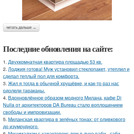
читать дальше →
Последние обновления на сайте:
1.
Двухкомнатная квартира площадью 53 кв.
2.
Лоджия готова! Муж установил стеклопакет, утеплил и
сделал теплый пол для комфорта.
3.
Жил я тогда в обычной хрущёвке, и как-то раз нас
одолели тараканы.
4.
Вдохновлённое образом модного Милана, кафе Di
Nulla от архитекторов DA Bureau стало воплощением
свободы и импровизации.
5.
Миланская квартира в зелёных тонах: от оливкового
до изумрудного.
6.
Минимализм с характером: дом в духе ваби - саби.