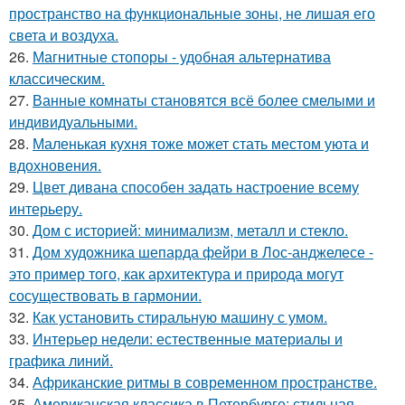
пространство на функциональные зоны, не лишая его
света и воздуха.
26.
Магнитные стопоры - удобная альтернатива
классическим.
27.
Ванные комнаты становятся всё более смелыми и
индивидуальными.
28.
Маленькая кухня тоже может стать местом уюта и
вдохновения.
29.
Цвет дивана способен задать настроение всему
интерьеру.
30.
Дом с историей: минимализм, металл и стекло.
31.
Дом художника шепарда фейри в Лос-анджелесе -
это пример того, как архитектура и природа могут
сосуществовать в гармонии.
32.
Как установить стиральную машину с умом.
33.
Интерьер недели: естественные материалы и
графика линий.
34.
Африканские ритмы в современном пространстве.
35.
Американская классика в Петербурге: стильная