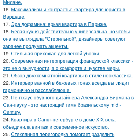
Милане.
16.
Максимализм и контрасты: квартира для юриста в
Варшаве.
17.
Эра дофамина: яркая квартира в Париже.
18.
Белая кухня действительно универсальна, но чтобы
она не выглядела "Стерильной", дизайнеры советуют
заранее продумать акценты.
19.
Стильная прихожая для легкой уборки.
20.
Современная интерпретация французской классики -
это не о вычурности, а о комфорте и чувстве меры.
21.
Обзор двухкомнатной квартиры в стиле неоклассика.
22.
Интерьер ванной в бежевых тонах всегда выглядит
гармонично и расслабляюще.
23.
Пентхаус обувного дизайнера Александра Бирмана в
Сан-паулу - это настоящий гимн бразильскому mid -
Century.
24.
Квартира в Санкт-петербурге в доме XIX века
объединила винтаж и современное искусство.
25.
Стеклянная перегородка помогает разделить