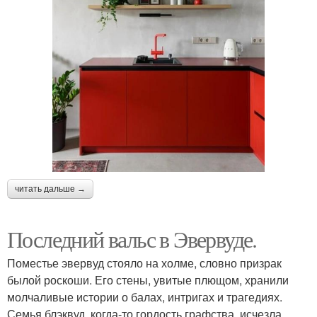
читать дальше →
Последний вальс в Эвервуде.
Поместье эвервуд стояло на холме, словно призрак
былой роскоши. Его стены, увитые плющом, хранили
молчаливые истории о балах, интригах и трагедиях.
Семья блэквуд, когда-то гордость графства, исчезла