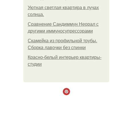
Уютная светлая квартира в лучах
солнца.
Сравнение Сандиммун Неорал с
другими иммуносупрессорами
Скамейка из профильной трубы.
Сборка лавочки без спинки
Красно-белый интерьер квартиры-
студии