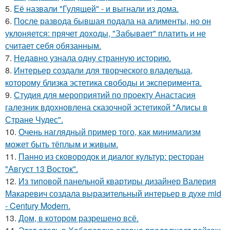
5.
Её назвали "Гулящей" - и выгнали из дома.
6.
После развода бывшая подала на алименты, но он
уклоняется: прячет доходы, "Забывает" платить и не
считает себя обязанным.
7.
Недавно узнала одну странную историю.
8.
Интерьер создали для творческого владельца,
которому близка эстетика свободы и эксперимента.
9.
Студия для мероприятий по проекту Анастасия
галезник вдохновлена сказочной эстетикой "Алисы в
Стране Чудес".
10.
Очень наглядный пример того, как минимализм
может быть тёплым и живым.
11.
Панно из сковородок и диалог культур: ресторан
"Август 13 Восток".
12.
Из типовой панельной квартиры дизайнер Валерия
Макаревич создала выразительный интерьер в духе mid
- Century Modern.
13.
Дом, в котором разрешено всё.