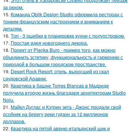
14.
Этот отель в Хабаровске словно продолжает пейзаж
за окном.
15.
Команда Oblik Design Studio оформила ресторан с
тонким французским настроением и вниманием к
деталям.
16.
Топ - 3 ошибки в планировке кухни с полуостровом.
17.
Простая идея новогоднего декора.
18.
Проект от Planka Buro - пример того, как можно
объединить эстетику, функциональность и гармонию с
природой в большом городском пространстве.
19.
Desert Rock Resort: отель, выросший из скал
саудовской Аравии.
20.
Квартира в башне Torres Blancas в Мадриде
получила вторую жизнь благодаря архитекторам Studio
Noju.
21.
Майкл Дуглас и Кэтрин зета - Джонс продали свой
особняк на берегу реки гудзон за 12 миллионов
долларов.
22.
Квартира на пятой авеню итальянский шик и