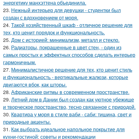
энергетику манхэттена объединила.
23.
Нежный интерьер для девушки - студентки был
создан с вдохновением от моря.
24.
Такой хозяйственный шкаф - отличное решение для
тех, кто ценит порядок и функциональность.
25.
Дом с историей: минимализм, металл и стекло.
26.
Радиаторы, покрашенные в цвет стен, - один из
самых простых и эффектных способов сделать интерьер
гармоничным.
27.
Минималистичное решение для тех, кто ценит стиль
и функциональность - вертикальные жалюзи, которые
двигаются вбок, как шторы.
28.
Африканские ритмы в современном пространстве.
29.
Летний дом в Дании был создан как уютное убежище
и творческое пространство, тесно связанное с природой.
30.
Квартира у моря в стиле ваби - саби: тишина, свет и
природные акценты.
31.
Как выбрать идеальное напольное покрытие для
кухни-гостиной: советы и рекомендации