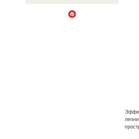
Эффек
лепни
простр