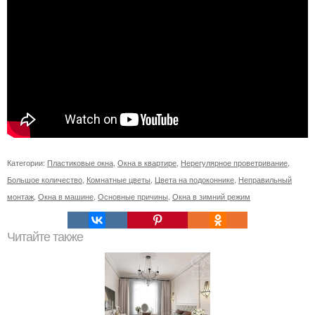
Категории:
Пластиковые окна
,
Окна в квартире
,
Нерегулярное проветривание
,
Большое количество
,
Комнатные цветы
,
Цвета на подоконнике
,
Неправильный
монтаж
,
Окна в машине
,
Основные причины
,
Окна в зимний режим
Читайте также