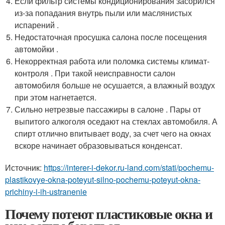
Если фильтр системы кондиционирования засорился
из-за попадания внутрь пыли или маслянистых
испарений .
Недостаточная просушка салона после посещения
автомойки .
Некорректная работа или поломка системы климат-
контроля . При такой неисправности салон
автомобиля больше не осушается, а влажный воздух
при этом нагнетается.
Сильно нетрезвые пассажиры в салоне . Пары от
выпитого алкоголя оседают на стеклах автомобиля. А
спирт отлично впитывает воду, за счет чего на окнах
вскоре начинает образовываться конденсат.
Источник:
https://interer-i-dekor.ru-land.com/stati/pochemu-
plastikovye-okna-poteyut-silno-pochemu-poteyut-okna-
prichiny-i-ih-ustranenie
Почему потеют пластиковые окна и