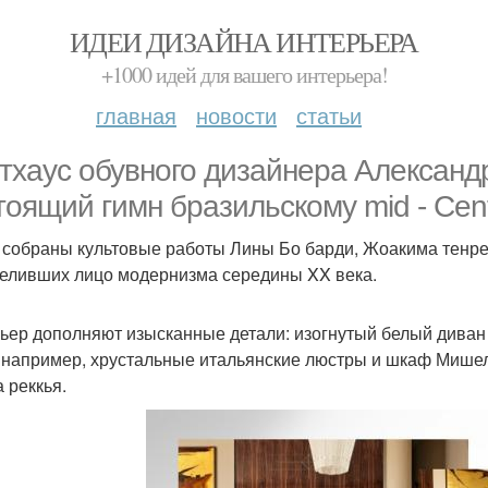
ИДЕИ ДИЗАЙНА ИНТЕРЬЕРА
+1000 идей для вашего интерьера!
главная
новости
статьи
тхаус обувного дизайнера Александр
тоящий гимн бразильскому mid - Cent
 собраны культовые работы Лины Бо барди, Жоакима тенрей
еливших лицо модернизма середины XX века.
ьер дополняют изысканные детали: изогнутый белый диван
- например, хрустальные итальянские люстры и шкаф Мише
 реккья.