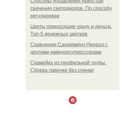
Способы управления яркостью
свечения светодиодов. По способу
регулировки
Цветы приносящие удачу и деньги.
Топ-5 денежных цветков
Сравнение Сандиммун Неорал с
другими иммуносупрессорами
Скамейка из профильной трубы.
Сборка лавочки без спинки