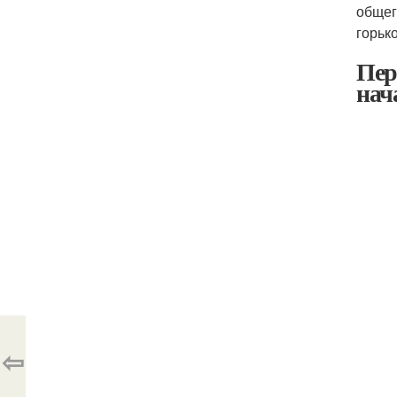
общег
горьк
Пер
нач
⇦