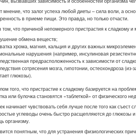
ичин, вызвавших зависимость и особенностей организма че
т мнение, что залог успеха любой диеты – сила воли, а ос
ренность в приеме пищи. Это правда, но только отчасти.
в том, что причиной непомерного пристрастия к сладкому и 
ушение обмена веществ;
ватка хрома, магния, кальция и других важных микроэлеме
мональные нарушения (например, инсулиновая резистентно
ледственная предрасположенность к зависимости от сладко
ледствия сотрясения мозга, гипотонии, остеохондроза (из-
тает глюкозы).
лом того, что пристрастие к сладкому базируется на пробле
тка или булочка становятся «таблеткой» от физического нед
ек начинает чувствовать себя лучше после того как съест сл
ростые углеводы очень быстро расщепляются до глюкозы и 
ь организму.
вится понятным, что для устранения физиологических прич