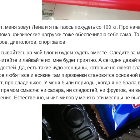
т, меня зовут Лена и я пытаюсь похудеть со 100 кг. Про на
дома, физические нагрузки тоже обеспечиваю себе сама. Так
ров, диетологов, спортзалов.
сывайтесь
на мой блог и будем худеть вместе. Следите за 
 читайте и лайкайте их, мне будет приятно. А сегодня давай
адостей. Да, есть такие чудо-женщины, которые не любят сла
ое любят все и всякие там пироженки становятся основной 
от, про сладенькое. У меня были периоды, когда я не брала 
в прямом смысле: ни сахара, ни сладостей, ни фруктов, ни 
ение. Естественно, и чит-милов у меня в эти месяцы не бы