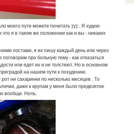
чало моего пути можете почитать
тут
. Я худею
 что я в таком же положении как и вы - никаких
моими постами, я их пишу каждый день или через
те поговорим про больную тему - как отказаться
дости или едят их и не толстеют. Но в основном
преградой на нашем пути к похудению.
в рот ни сахаринки по несколько месяцев . То
выпечки, даже к крупам у меня было предвзятое
ло вообще. Ноль.