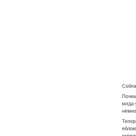
Собла
Почем
когда 
немно
Тепер
яблок
коржи