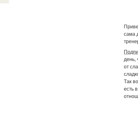
Приве
сама 
трене
Подпи
день,
от сл
сладк
Так в
есть 
отнош