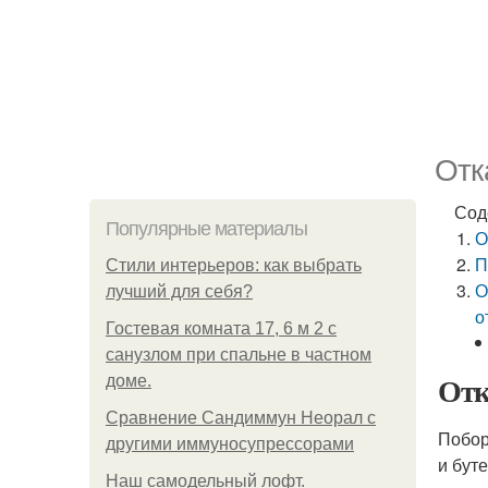
Отк
Сод
Популярные материалы
О
П
Стили интерьеров: как выбрать
О
лучший для себя?
о
Гостевая комната 17, 6 м 2 с
санузлом при спальне в частном
Отк
доме.
Сравнение Сандиммун Неорал с
Побор
другими иммуносупрессорами
и бут
Наш самодельный лофт.