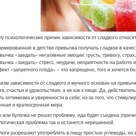
лу психологических причин зависимости от сладкого относят
рмированная в детстве привычка получать сладкое в качес
вычка «заедать» негативные эмоции: грусть, тревогу, страх
вычка «заедать» стресс, неудачи, неприятности на работе 
ект «запретного плода» – что запрещено, того и хочется бо
изм зависимости от сладкого и мучного основан на привычке
ти, счастья и удовольствия, а не как к пище. Да, действите
ть оптимизма и уверенности в себе, из-за того, что стимули
нная и краткосрочная мера.
к или булочка не решат проблему, еда будет съедена (прич
логическая проблема так и останется нерешенной.
логи разрешают употреблять в пищу простые углеводы, но 