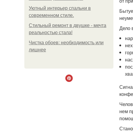
от пр
Уютный интерьер спальни в
Бытуе
современном стиле.
неуме
Стильный ремонт в двушке - мечта
Дело 
реальностью стала!
нар
Чистка обоев: необходимость или
нех
лишнее
гор
нас
пос
хва
Сигна
конфе
Челов
нем п
помощ
Стано