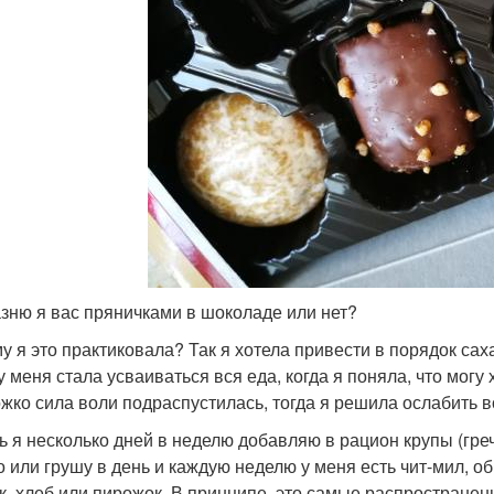
зню я вас пряничками в шоколаде или нет?
у я это практиковала? Так я хотела привести в порядок саха
у меня стала усваиваться вся еда, когда я поняла, что могу 
жко сила воли подраспустилась, тогда я решила ослабить 
ь я несколько дней в неделю добавляю в рацион крупы (гре
о или грушу в день и каждую неделю у меня есть чит-мил, об
к, хлеб или пирожок. В принципе, это самые распростране