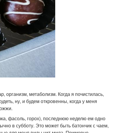
р, организм, метаболизм. Когда я почистилась,
худеть, ну, и будем откровенны, когда у меня
вожжи.
чка, фасоль, горох), последнюю неделю ем одно
ычно в субботу. Это может быть батончик с чаем,
нные для меня виды чит-мила. Примерно