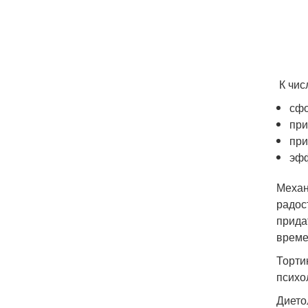
К чис
сфо
при
при
эфф
Механ
радос
прида
време
Торти
психо
Дието