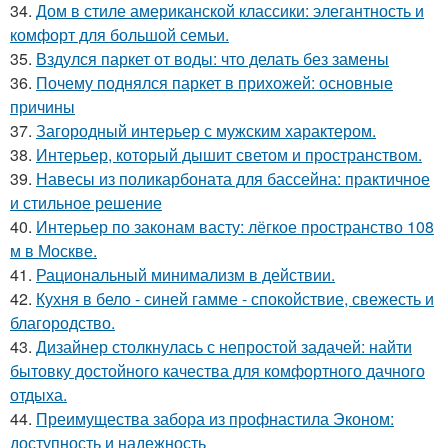
34.
Дом в стиле американской классики: элегантность и
комфорт для большой семьи.
35.
Вздулся паркет от воды: что делать без замены
36.
Почему поднялся паркет в прихожей: основные
причины
37.
Загородный интерьер с мужским характером.
38.
Интерьер, который дышит светом и пространством.
39.
Навесы из поликарбоната для бассейна: практичное
и стильное решение
40.
Интерьер по законам васту: лёгкое пространство 108
м в Москве.
41.
Рациональный минимализм в действии.
42.
Кухня в бело - синей гамме - спокойствие, свежесть и
благородство.
43.
Дизайнер столкнулась с непростой задачей: найти
бытовку достойного качества для комфортного дачного
отдыха.
44.
Преимущества забора из профнастила Эконом:
доступность и надежность