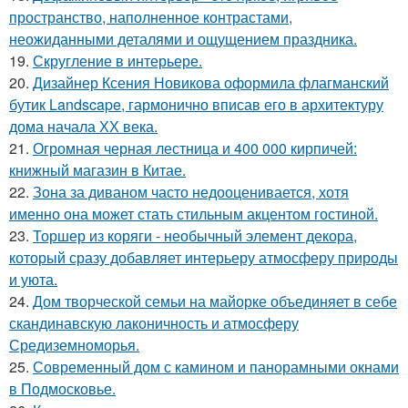
пространство, наполненное контрастами,
неожиданными деталями и ощущением праздника.
19.
Скругление в интерьере.
20.
Дизайнер Ксения Новикова оформила флагманский
бутик Landscape, гармонично вписав его в архитектуру
дома начала ХХ века.
21.
Огромная черная лестница и 400 000 кирпичей:
книжный магазин в Китае.
22.
Зона за диваном часто недооценивается, хотя
именно она может стать стильным акцентом гостиной.
23.
Торшер из коряги - необычный элемент декора,
который сразу добавляет интерьеру атмосферу природы
и уюта.
24.
Дом творческой семьи на майорке объединяет в себе
скандинавскую лаконичность и атмосферу
Средиземноморья.
25.
Современный дом с камином и панорамными окнами
в Подмосковье.