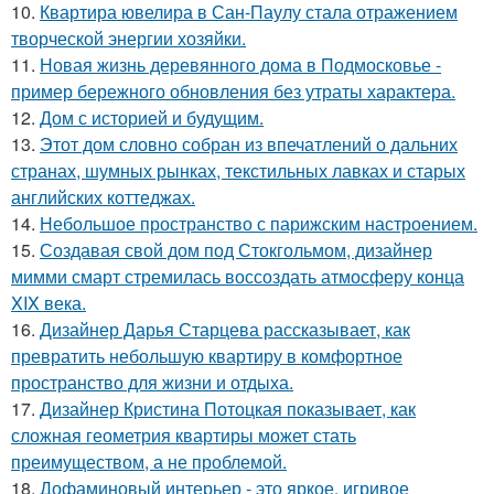
10.
Квартира ювелира в Сан-Паулу стала отражением
творческой энергии хозяйки.
11.
Новая жизнь деревянного дома в Подмосковье -
пример бережного обновления без утраты характера.
12.
Дом с историей и будущим.
13.
Этот дом словно собран из впечатлений о дальних
странах, шумных рынках, текстильных лавках и старых
английских коттеджах.
14.
Небольшое пространство с парижским настроением.
15.
Создавая свой дом под Стокгольмом, дизайнер
мимми смарт стремилась воссоздать атмосферу конца
XIX века.
16.
Дизайнер Дарья Старцева рассказывает, как
превратить небольшую квартиру в комфортное
пространство для жизни и отдыха.
17.
Дизайнер Кристина Потоцкая показывает, как
сложная геометрия квартиры может стать
преимуществом, а не проблемой.
18.
Дофаминовый интерьер - это яркое, игривое