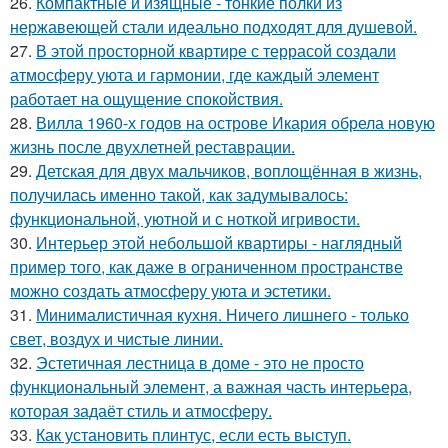
26.
Компактные и изящные - тонкие полки из
нержавеющей стали идеально подходят для душевой.
27.
В этой просторной квартире с террасой создали
атмосферу уюта и гармонии, где каждый элемент
работает на ощущение спокойствия.
28.
Вилла 1960-х годов на острове Икария обрела новую
жизнь после двухлетней реставрации.
29.
Детская для двух мальчиков, воплощённая в жизнь,
получилась именно такой, как задумывалось:
функциональной, уютной и с ноткой игривости.
30.
Интерьер этой небольшой квартиры - наглядный
пример того, как даже в ограниченном пространстве
можно создать атмосферу уюта и эстетики.
31.
Минималистичная кухня. Ничего лишнего - только
свет, воздух и чистые линии.
32.
Эстетичная лестница в доме - это не просто
функциональный элемент, а важная часть интерьера,
которая задаёт стиль и атмосферу.
33.
Как установить плинтус, если есть выступ.