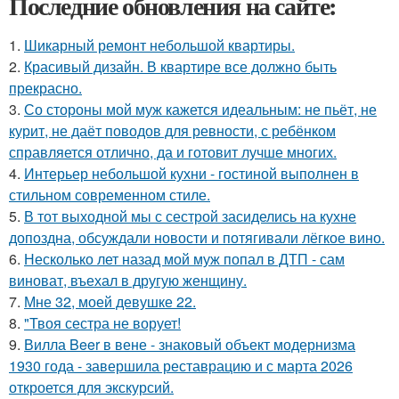
Последние обновления на сайте:
1.
Шикарный ремонт небольшой квартиры.
2.
Красивый дизайн. В квартире все должно быть
прекрасно.
3.
Со стороны мой муж кажется идеальным: не пьёт, не
курит, не даёт поводов для ревности, с ребёнком
справляется отлично, да и готовит лучше многих.
4.
Интерьер небольшой кухни - гостиной выполнен в
стильном современном стиле.
5.
В тот выходной мы с сестрой засиделись на кухне
допоздна, обсуждали новости и потягивали лёгкое вино.
6.
Несколько лет назад мой муж попал в ДТП - сам
виноват, въехал в другую женщину.
7.
Мне 32, моей девушке 22.
8.
"Твоя сестра не ворует!
9.
Вилла Beer в вене - знаковый объект модернизма
1930 года - завершила реставрацию и с марта 2026
откроется для экскурсий.