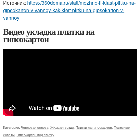
Источник:
https://360doma.ru/stati/mozhno-li-klast-plitku-na-
gipsokarton-v-vannoy-kak-kleit-plitku-na-gipsokarton-v-
vannoy
Видео укладка плитки на
гипсокартон
Категории:
Черновая основа
,
Жидкие гвозди
,
Плитки на гипсокартон
,
Полезные
советы
,
Гипсокартон под плитку