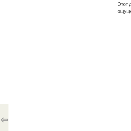
Этот 
ощуще
⇦