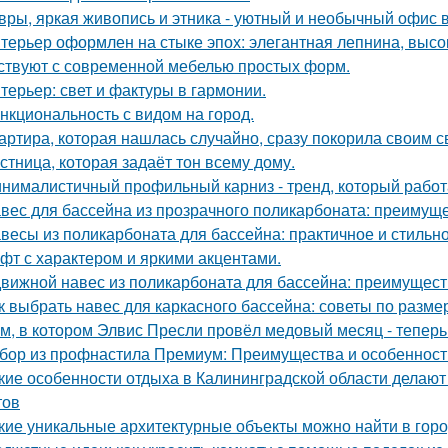
вры, яркая живопись и этника - уютный и необычный офис 
терьер оформлен на стыке эпох: элегантная лепнина, высок
ствуют с современной мебелью простых форм.
терьер: свет и фактуры в гармонии.
нкциональность с видом на город.
артира, которая нашлась случайно, сразу покорила своим с
стница, которая задаёт тон всему дому.
нималистичный профильный карниз - тренд, который работа
вес для бассейна из прозрачного поликарбоната: преимущ
весы из поликарбоната для бассейна: практичное и стильн
фт с характером и яркими акцентами.
вижной навес из поликарбоната для бассейна: преимущест
к выбрать навес для каркасного бассейна: советы по разме
м, в котором Элвис Пресли провёл медовый месяц - тепер
бор из профнастила Премиум: Преимущества и особенност
кие особенности отдыха в Калининградской области делаю
тов
кие уникальные архитектурные объекты можно найти в гор