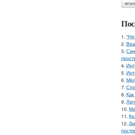
читат
Пос
1.
"Не
2.
Вра
3.
Син
прост
4.
Инт
5.
Инт
6.
Мёд
7.
Спо
8.
Как
9.
Лег
10.
Ма
11.
Ко
12.
Ди
постр