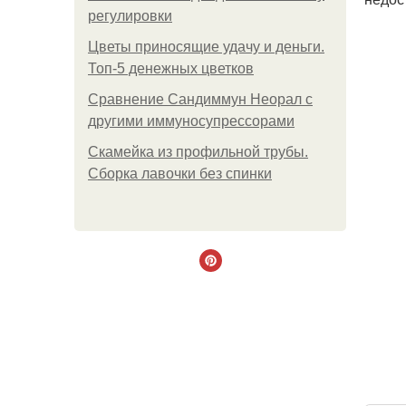
регулировки
Цветы приносящие удачу и деньги.
Топ-5 денежных цветков
Сравнение Сандиммун Неорал с
другими иммуносупрессорами
Скамейка из профильной трубы.
Сборка лавочки без спинки