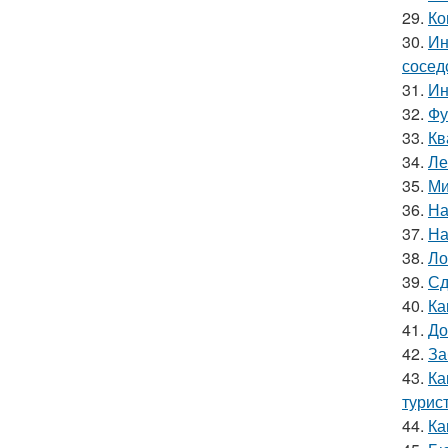
29.
Ко
30.
Ин
сосед
31.
Ин
32.
Фу
33.
Кв
34.
Ле
35.
Ми
36.
На
37.
На
38.
Ло
39.
Сд
40.
Ка
41.
До
42.
За
43.
Ка
турис
44.
Ка