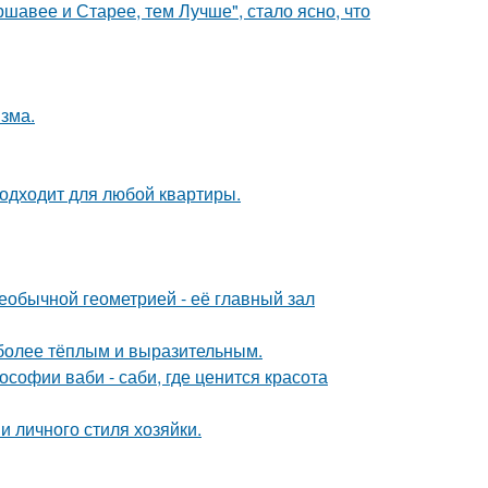
ршавее и Старее, тем Лучше", стало ясно, что
зма.
подходит для любой квартиры.
еобычной геометрией - её главный зал
 более тёплым и выразительным.
софии ваби - саби, где ценится красота
и личного стиля хозяйки.