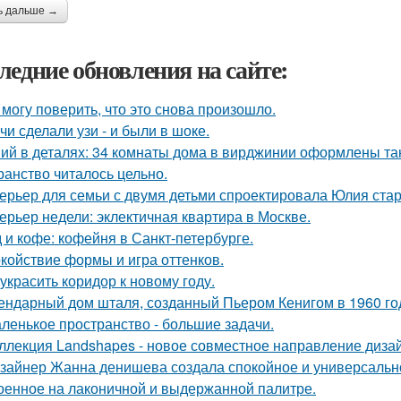
ь дальше →
ледние обновления на сайте:
 могу поверить, что это снова произошло.
чи сделали узи - и были в шоке.
ий в деталях: 34 комнаты дома в вирджинии оформлены так,
ранство читалось цельно.
ерьер для семьи с двумя детьми спроектировала Юлия стар
ерьер недели: эклектичная квартира в Москве.
 и кофе: кофейня в Санкт-петербурге.
койствие формы и игра оттенков.
 украсить коридор к новому году.
ендарный дом шталя, созданный Пьером Кенигом в 1960 го
ленькое пространство - большие задачи.
ллекция Landshapes - новое совместное направление дизай
зайнер Жанна денишева создала спокойное и универсально
оенное на лаконичной и выдержанной палитре.