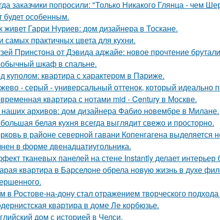
гда заказчики попросили: "Только Никакого Глянца - чем Ше
т будет особенным.
к живет Гарри Нуриев: дом дизайнера в Тоскане.
и самых практичных цвета для кухни.
зей Принстона от Дэвида аджайе: новое прочтение брутали
обычный шкаф в спальне.
д куполом: квартира с характером в Париже.
жево - серый - универсальный оттенок, который идеально 
временная квартира с нотами mid - Century в Москве.
 наших архивов: дом дизайнера Фабио новембре в Милане.
большая белая кухня всегда выглядит свежо и просторно.
рковь в районе северной гавани Копенгагена выделяется н
нен в форме двенадцатиугольника.
фект тканевых панелей на стене Instantly делает интерьер
арая квартира в Барселоне обрела новую жизнь в духе фило
ершенного.
м в Ростове-на-дону стал отражением творческого подхода 
дернистская квартира в доме Ле корбюзье.
глийский дом с историей в Челси.