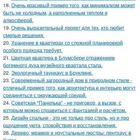
18.
Очень красивый пример того, как минимализм может
быть не холодным, а наполненным теплом и
атмосферой.
19.
Очень выразительный проект для тех, кто любит
смелые решения.
20.
Хранение в квартирах со сложной планировкой
особого подхода требует.
21.
Цветная квартира в Блумсбери отражением
богемного духа музейного квартала стала.
22.
Экологичный таунхаус в Бруклине.
23.
Современный загородный дом в природном стиле -
отличный пример того, как архитектура и интерьер могут
соединяться с окружающей средой.
24.
Советская "Панелька" - не приговор, а вызов, с
которым можно справиться с фантазией и расчётом.
25.
Дизайн спальни - это не только про стиль, но и про
ощущение уюта, спокойствия и восстановления.
26.
Дерево, мрамор и хрустальные люстры: пентхаус в