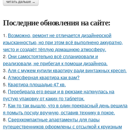
читать дальше →
Последние обновления на сайте:
1.
Возможно, ремонт не отличается дизайнерской
изысканностью, но при этом всё выполнено аккуратно,
чисто и создаёт тёплую домашнюю атмосферу.
2.
Они самостоятельно всё спланировали и
реализовали, не прибегая к помощи дизайнера.
3.
Аля с мужем купили квартиру ради винтажных кресел.
4.
Атмосферная квартира как вам?
5.
Квартира площадью 47 кв.
6.
Перебирала его вещи и в рюкзаке наткнулась на
пустую упаковку от каких-то таблеток.
7.
Как-то так вышло, что в один прекрасный день решила
я помыть посуду вручную, оставив технику в покое.
8.
Сверхкомпактные апартаменты для пары
путешественников оформлены с отсылкой к круизным