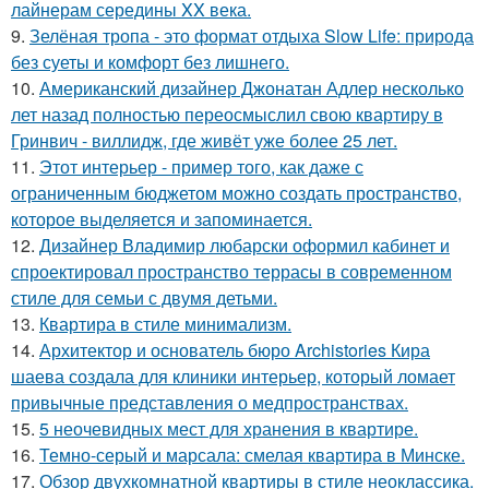
лайнерам середины XX века.
9.
Зелёная тропа - это формат отдыха Slow Life: природа
без суеты и комфорт без лишнего.
10.
Американский дизайнер Джонатан Адлер несколько
лет назад полностью переосмыслил свою квартиру в
Гринвич - виллидж, где живёт уже более 25 лет.
11.
Этот интерьер - пример того, как даже с
ограниченным бюджетом можно создать пространство,
которое выделяется и запоминается.
12.
Дизайнер Владимир любарски оформил кабинет и
спроектировал пространство террасы в современном
стиле для семьи с двумя детьми.
13.
Квартира в стиле минимализм.
14.
Архитектор и основатель бюро Archistories Кира
шаева создала для клиники интерьер, который ломает
привычные представления о медпространствах.
15.
5 неочевидных мест для хранения в квартире.
16.
Темно-серый и марсала: смелая квартира в Минске.
17.
Обзор двухкомнатной квартиры в стиле неоклассика.