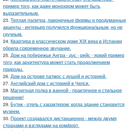
пример того, как даже монохром может быть
выразительным.
23.
Теплая палитра, лаконичные формы и продуманные
акценты - интерьер получился функциональным, но не
скучным.
24.
Квартира в классическом доме XIX века в Испании
обрела современное звучание.
25.
Дом на побережье Ангра - дус - рейс - яркий пример
того, как архитектура может стать продолжением
природы.
26.
Дом на острове патмос с душой и историей.
27.
Английский дом с историей в Челси.
28.
Магнитная полка в ванной - практичное и стильное
решение!
29.
Бутик - отель с характером: когда здание становится
музеем.
30.
Проект создавался дистанционно - между двумя
странами и взглядами на комфорт.