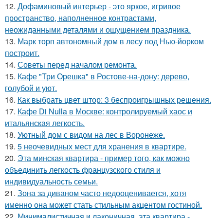
12.
Дофаминовый интерьер - это яркое, игривое
пространство, наполненное контрастами,
неожиданными деталями и ощущением праздника.
13.
Марк торп автономный дом в лесу под Нью-йорком
построит.
14.
Советы перед началом ремонта.
15.
Кафе "Три Орешка" в Ростове-на-дону: дерево,
голубой и уют.
16.
Как выбрать цвет штор: 3 беспроигрышных решения.
17.
Кафе Di Nulla в Москве: контролируемый хаос и
итальянская легкость.
18.
Уютный дом с видом на лес в Воронеже.
19.
5 неочевидных мест для хранения в квартире.
20.
Эта минская квартира - пример того, как можно
объединить легкость французского стиля и
индивидуальность семьи.
21.
Зона за диваном часто недооценивается, хотя
именно она может стать стильным акцентом гостиной.
22.
Минималистичная и лаконичная, эта квартира -