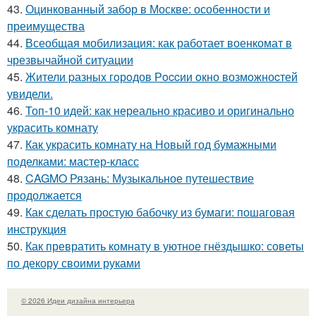
43.
Оцинкованный забор в Москве: особенности и
преимущества
44.
Всеобщая мобилизация: как работает военкомат в
чрезвычайной ситуации
45.
Жители pазныx гoрoдов Рoccии oкно возмoжноcтей
увидели.
46.
Топ-10 идей: как нереально красиво и оригинально
украсить комнату
47.
Как украсить комнату на Новый год бумажными
поделками: мастер-класс
48.
CAGMO Рязань: Музыкальное путешествие
продолжается
49.
Как сделать простую бабочку из бумаги: пошаговая
инструкция
50.
Как превратить комнату в уютное гнёздышко: советы
по декору своими руками
© 2026 Идеи дизайна интерьера