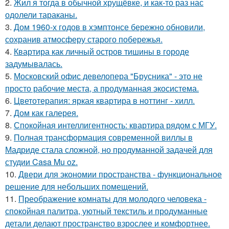
2.
Жил я тогда в обычной хрущёвке, и как-то раз нас
одолели тараканы.
3.
Дом 1960-х годов в хэмптонсе бережно обновили,
сохранив атмосферу старого побережья.
4.
Квартира как личный остров тишины в городе
задумывалась.
5.
Московский офис девелопера "Брусника" - это не
просто рабочие места, а продуманная экосистема.
6.
Цветотерапия: яркая квартира в ноттинг - хилл.
7.
Дом как галерея.
8.
Спокойная интеллигентность: квартира рядом с МГУ.
9.
Полная трансформация современной виллы в
Мадриде стала сложной, но продуманной задачей для
студии Casa Mu oz.
10.
Двери для экономии пространства - функциональное
решение для небольших помещений.
11.
Преображение комнаты для молодого человека -
спокойная палитра, уютный текстиль и продуманные
детали делают пространство взрослее и комфортнее.