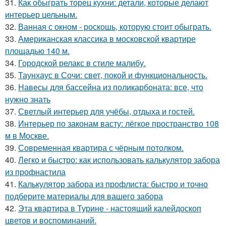
31.
Как обыграть торец кухни: детали, которые делают
интерьер цельным.
32.
Ванная с окном - роскошь, которую стоит обыграть.
33.
Американская классика в московской квартире
площадью 140 м.
34.
Городской релакс в стиле малибу.
35.
Таунхаус в Сочи: свет, покой и функциональность.
36.
Навесы для бассейна из поликарбоната: все, что
нужно знать
37.
Светлый интерьер для учёбы, отдыха и гостей.
38.
Интерьер по законам васту: лёгкое пространство 108
м в Москве.
39.
Современная квартира с чёрным потолком.
40.
Легко и быстро: как использовать калькулятор забора
из профнастила
41.
Калькулятор забора из профлиста: быстро и точно
подберите материалы для вашего забора
42.
Эта квартира в Турине - настоящий калейдоскоп
цветов и воспоминаний.