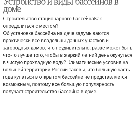
Устройство и виды бассейнов в
доме
Строительство стационарного бассейнаКак
определиться с местом?
Собственный бассейн
Бассейн для дачи
Об установке бассейна на даче задумываются
практически все владельцы дачных участков и
загородных домов, что неудивительно: разве может быть
что-то лучше того, чтобы в жаркий летний день окунуться
Каркасный бассейн
Монолитный бассейн
в чистую прохладную воду? Климатические условия на
большей территории России таковы, что большую часть
года купаться в открытом бассейне не представляется
возможным, поэтому все большую популярность
получает строительство бассейна в доме.
Бассейн из поддонов
Бассейн из европаллет
Бассейн на даче