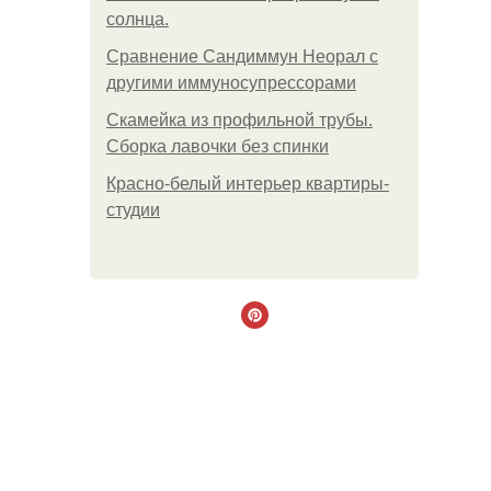
солнца.
Сравнение Сандиммун Неорал с
другими иммуносупрессорами
Скамейка из профильной трубы.
Сборка лавочки без спинки
Красно-белый интерьер квартиры-
студии