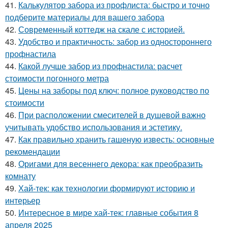
41.
Калькулятор забора из профлиста: быстро и точно
подберите материалы для вашего забора
42.
Современный коттедж на скале с историей.
43.
Удобство и практичность: забор из одностороннего
профнастила
44.
Какой лучше забор из профнастила: расчет
стоимости погонного метра
45.
Цены на заборы под ключ: полное руководство по
стоимости
46.
При расположении смесителей в душевой важно
учитывать удобство использования и эстетику.
47.
Как правильно хранить гашеную известь: основные
рекомендации
48.
Оригами для весеннего декора: как преобразить
комнату
49.
Хай-тек: как технологии формируют историю и
интерьер
50.
Интересное в мире хай-тек: главные события 8
апреля 2025