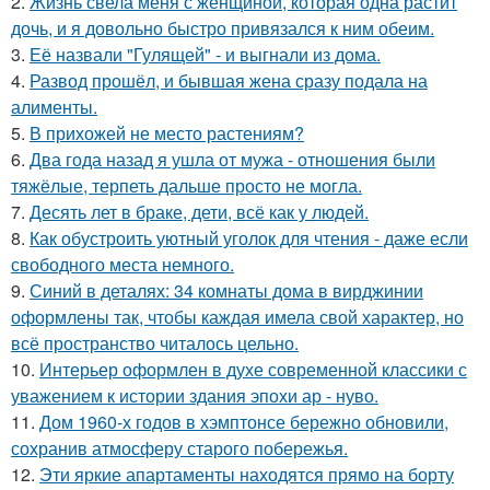
2.
Жизнь свела меня с женщиной, которая одна растит
дочь, и я довольно быстро привязался к ним обеим.
3.
Её назвали "Гулящей" - и выгнали из дома.
4.
Развод прошёл, и бывшая жена сразу подала на
алименты.
5.
В прихожей не место растениям?
6.
Два года назад я ушла от мужа - отношения были
тяжёлые, терпеть дальше просто не могла.
7.
Десять лет в браке, дети, всё как у людей.
8.
Как обустроить уютный уголок для чтения - даже если
свободного места немного.
9.
Синий в деталях: 34 комнаты дома в вирджинии
оформлены так, чтобы каждая имела свой характер, но
всё пространство читалось цельно.
10.
Интерьер оформлен в духе современной классики с
уважением к истории здания эпохи ар - нуво.
11.
Дом 1960-х годов в хэмптонсе бережно обновили,
сохранив атмосферу старого побережья.
12.
Эти яркие апартаменты находятся прямо на борту