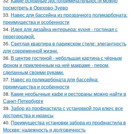
32.
Какие основные достопримечательности можно
посмотреть в Орехово-Зуево
33.
Навес для бассейна из прозрачного поликарбоната:
преимущества и особенности
34.
Идея для дизайна интерьера: кухня - гостиная с
перегородкой.
35.
Светлая квартира в парижском стиле: элегантность
для современной жизни.
36.
В центре гостиной - небольшая картина с чёрным
фоном и приклеенным на неё макраме - пером,
сделанным своими руками.
37.
Навес из поликарбоната для бассейна:
преимущества и особенности
38.
Какие необычные кафе и рестораны можно найти в
Санкт-Петербурге
39.
Забор из профнастила с установкой под ключ: все
достоинства и нюансы
40.
Преимущества установки забора из профнастила в
Москве: надежность и долговечность