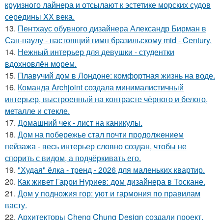
круизного лайнера и отсылают к эстетике морских судов
середины XX века.
13.
Пентхаус обувного дизайнера Александр Бирман в
Сан-паулу - настоящий гимн бразильскому mid - Century.
14.
Нежный интерьер для девушки - студентки
вдохновлён морем.
15.
Плавучий дом в Лондоне: комфортная жизнь на воде.
16.
Команда Archjoint создала минималистичный
интерьер, выстроенный на контрасте чёрного и белого,
металле и стекле.
17.
Домашний чек - лист на каникулы.
18.
Дом на побережье стал почти продолжением
пейзажа - весь интерьер словно создан, чтобы не
спорить с видом, а подчёркивать его.
19.
"Худая" ёлка - тренд - 2026 для маленьких квартир.
20.
Как живет Гарри Нуриев: дом дизайнера в Тоскане.
21.
Дом у подножия гор: уют и гармония по правилам
васту.
22.
Архитекторы Cheng Chung Design создали проект,