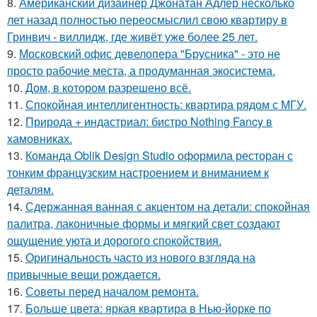
8.
Американский дизайнер Джонатан Адлер несколько
лет назад полностью переосмыслил свою квартиру в
Гринвич - виллидж, где живёт уже более 25 лет.
9.
Московский офис девелопера "Брусника" - это не
просто рабочие места, а продуманная экосистема.
10.
Дом, в котором разрешено всё.
11.
Спокойная интеллигентность: квартира рядом с МГУ.
12.
Природа + индастриал: бистро Nothing Fancy в
хамовниках.
13.
Команда Oblik Design Studio оформила ресторан с
тонким французским настроением и вниманием к
деталям.
14.
Сдержанная ванная с акцентом на детали: спокойная
палитра, лаконичные формы и мягкий свет создают
ощущение уюта и дорогого спокойствия.
15.
Оригинальность часто из нового взгляда на
привычные вещи рождается.
16.
Советы перед началом ремонта.
17.
Больше цвета: яркая квартира в Нью-йорке по