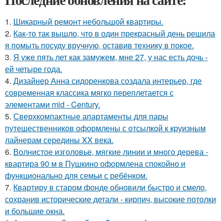
1.
Шикарный ремонт небольшой квартиры.
2.
Как-то так вышло, что в один прекрасный день решила
я помыть посуду вручную, оставив технику в покое.
3.
Я уже пять лет как замужем, мне 27, у нас есть дочь -
ей четыре года.
4.
Дизайнер Анна сидоренкова создала интерьер, где
современная классика мягко переплетается с
элементами mid - Century.
5.
Сверхкомпактные апартаменты для пары
путешественников оформлены с отсылкой к круизным
лайнерам середины XX века.
6.
Волнистое изголовье, мягкие линии и много дерева -
квартира 90 м в Пушкино оформлена спокойно и
функционально для семьи с ребёнком.
7.
Квартиру в старом фонде обновили быстро и смело,
сохранив исторические детали - кирпич, высокие потолки
и большие окна.