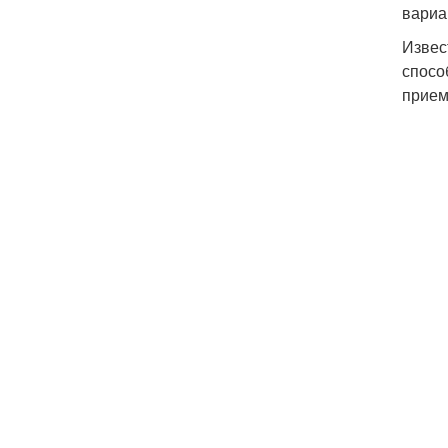
вариа
Извес
спосо
прием