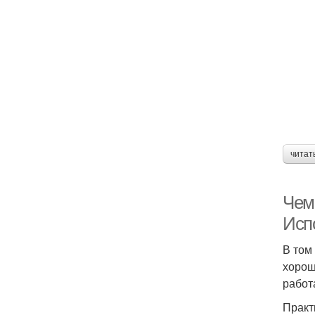
читат
Чем
Исп
В том
хорош
работ
Практ