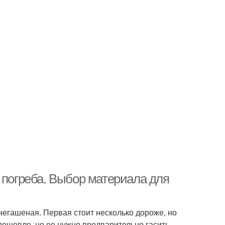
 погреба. Выбор материала для
 негашеная. Первая стоит несколько дороже, но
 дешевле, но ее нужно предварительно гасить.