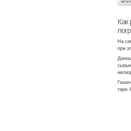
читат
Как
пог
На са
при э
Данны
сырье
неско
Гашен
таре.