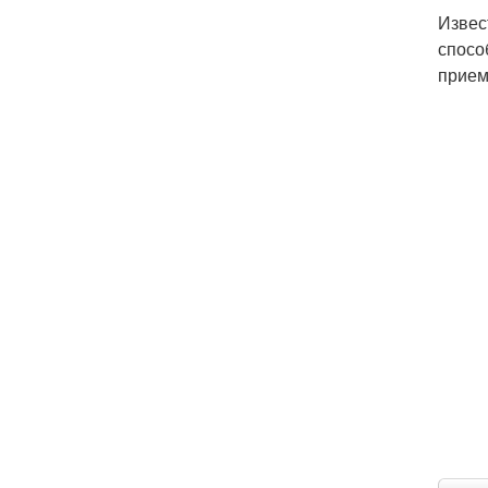
Извес
спосо
прием