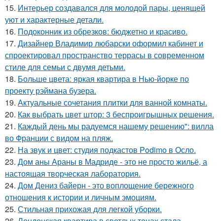
15.
Интерьер создавался для молодой пары, ценящей
уют и характерные детали.
16.
Подоконник из обрезков: бюджетно и красиво.
17.
Дизайнер Владимир любарски оформил кабинет и
спроектировал пространство террасы в современном
стиле для семьи с двумя детьми.
18.
Больше цвета: яркая квартира в Нью-йорке по
проекту рэймана бузера.
19.
Актуальные сочетания плитки для ванной комнаты.
20.
Как выбрать цвет штор: 3 беспроигрышных решения.
21.
Каждый день мы радуемся нашему решению": вилла
во Франции с видом на пляж.
22.
На звук и цвет: студия подкастов Podimo в Осло.
23.
Дом аны Араны в Мадриде - это не просто жильё, а
настоящая творческая лаборатория.
24.
Дом Дениз байерн - это воплощение бережного
отношения к истории и личным эмоциям.
25.
Стильная прихожая для легкой уборки.
26.
Лондонская квартира в светлых тонах стала