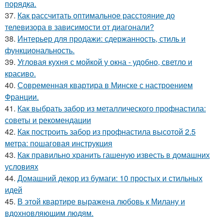
порядка.
37.
Как рассчитать оптимальное расстояние до
телевизора в зависимости от диагонали?
38.
Интерьер для продажи: сдержанность, стиль и
функциональность.
39.
Угловая кухня с мойкой у окна - удобно, светло и
красиво.
40.
Современная квартира в Минске с настроением
Франции.
41.
Как выбрать забор из металлического профнастила:
советы и рекомендации
42.
Как построить забор из профнастила высотой 2.5
метра: пошаговая инструкция
43.
Как правильно хранить гашеную известь в домашних
условиях
44.
Домашний декор из бумаги: 10 простых и стильных
идей
45.
В этой квартире выражена любовь к Милану и
вдохновляющим людям.