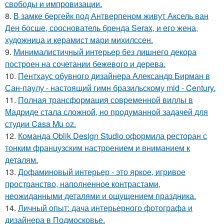
свободы и импровизации.
8.
В замке бергейк под Антверпеном живут Аксель ван
Ден босше, сооснователь бренда Serax, и его жена,
художница и керамист мари михилссен.
9.
Минималистичный интерьер без лишнего декора
построен на сочетании бежевого и дерева.
10.
Пентхаус обувного дизайнера Александр Бирман в
Сан-паулу - настоящий гимн бразильскому mid - Century.
11.
Полная трансформация современной виллы в
Мадриде стала сложной, но продуманной задачей для
студии Casa Mu oz.
12.
Команда Oblik Design Studio оформила ресторан с
тонким французским настроением и вниманием к
деталям.
13.
Дофаминовый интерьер - это яркое, игривое
пространство, наполненное контрастами,
неожиданными деталями и ощущением праздника.
14.
Личный опыт: дача интерьерного фотографа и
дизайнера в Подмосковье.