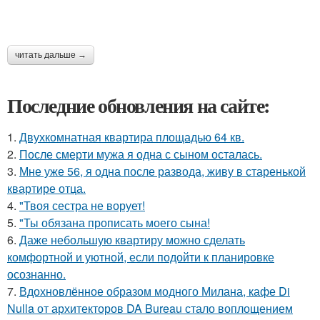
читать дальше →
Последние обновления на сайте:
1.
Двухкомнатная квартира площадью 64 кв.
2.
После смерти мужа я одна с сыном осталась.
3.
Мне уже 56, я одна после развода, живу в старенькой
квартире отца.
4.
"Твоя сестра не ворует!
5.
"Ты обязана прописать моего сына!
6.
Даже небольшую квартиру можно сделать
комфортной и уютной, если подойти к планировке
осознанно.
7.
Вдохновлённое образом модного Милана, кафе Di
Nulla от архитекторов DA Bureau стало воплощением