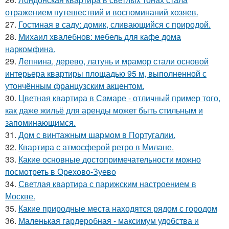
отражением путешествий и воспоминаний хозяев.
27.
Гостиная в саду: домик, сливающийся с природой.
28.
Михаил хвалебнов: мебель для кафе дома
наркомфина.
29.
Лепнина, дерево, латунь и мрамор стали основой
интерьера квартиры площадью 95 м, выполненной с
утончённым французским акцентом.
30.
Цветная квартира в Самаре - отличный пример того,
как даже жильё для аренды может быть стильным и
запоминающимся.
31.
Дом с винтажным шармом в Португалии.
32.
Квартира с атмосферой ретро в Милане.
33.
Какие основные достопримечательности можно
посмотреть в Орехово-Зуево
34.
Светлая квартира с парижским настроением в
Москве.
35.
Какие природные места находятся рядом с городом
36.
Маленькая гардеробная - максимум удобства и