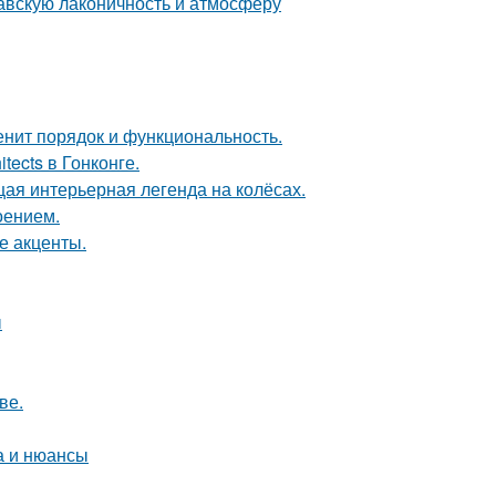
авскую лаконичность и атмосферу
енит порядок и функциональность.
tects в Гонконге.
щая интерьерная легенда на колёсах.
оением.
е акценты.
ы
ве.
а и нюансы