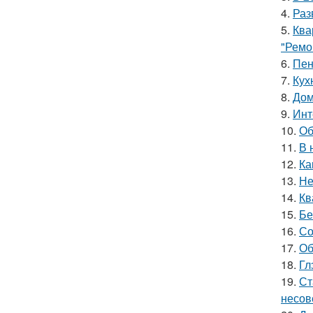
4.
Раз
5.
Ква
"Ремо
6.
Пен
7.
Кух
8.
Дом
9.
Инт
10.
Об
11.
В 
12.
Ка
13.
Не
14.
Кв
15.
Бе
16.
Со
17.
Об
18.
Гл
19.
Ст
несов