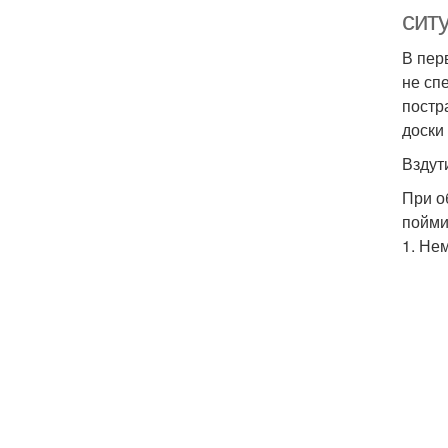
сит
В пер
не сп
постр
доски
Вздут
При о
пойми
1. Не