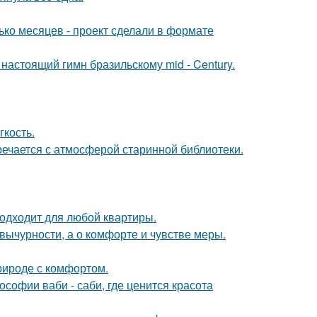
ько месяцев - проект сделали в формате
настоящий гимн бразильскому mid - Century.
гкость.
речается с атмосферой старинной библиотеки.
подходит для любой квартиры.
вычурности, а о комфорте и чувстве меры.
природе с комфортом.
софии ваби - саби, где ценится красота