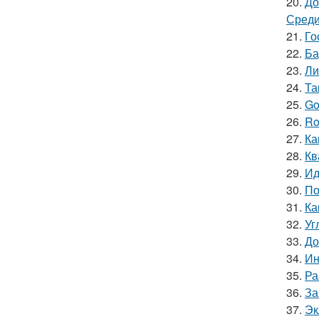
20.
До
Среди
21.
Го
22.
Ба
23.
Ли
24.
Та
25.
Go
26.
Ro
27.
Ка
28.
Кв
29.
Ид
30.
По
31.
Ка
32.
Уг
33.
До
34.
Ин
35.
Ра
36.
За
37.
Эк