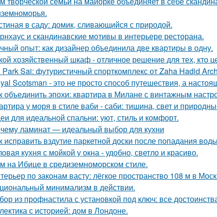
м творческой семьи на майорке объединяет в себе скандин
земноморья.
стиная в саду: домик, сливающийся с природой.
рнхаус и скандинавские мотивы в интерьере ресторана.
чный опыт: как дизайнер объединила две квартиры в одну.
кой хозяйственный шкаф - отличное решение для тех, кто ц
 Park Sai: футуристичный спорткомплекс от Zaha Hadid Archi
yal Scotsman - это не просто способ путешествия, а настоя
к объединить эпохи: квартира в Милане с винтажным настр
артира у моря в стиле ваби - саби: тишина, свет и природны
еи для идеальной спальни: уют, стиль и комфорт.
чему ламинат — идеальный выбор для кухни
к исправить вздутие паркетной доски после попадания вод
ловая кухня с мойкой у окна - удобно, светло и красиво.
м на Ибице в средиземноморском стиле.
терьер по законам васту: лёгкое пространство 108 м в Моск
циональный минимализм в действии.
бор из профнастила с установкой под ключ: все достоинств
лектика с историей: дом в Лондоне.