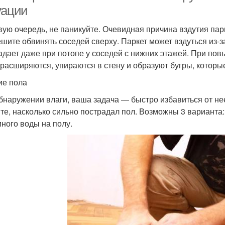
уации
вую очередь, не паникуйте. Очевидная причина вздутия па
ешите обвинять соседей сверху. Паркет может вздуться из-з
адает даже при потопе у соседей с нижних этажей. При п
 расширяются, упираются в стену и образуют бугры, которы
ие пола
бнаружении влаги, ваша задача — быстро избавиться от нее
те, насколько сильно пострадал пол. Возможны 3 варианта:
много воды на полу.