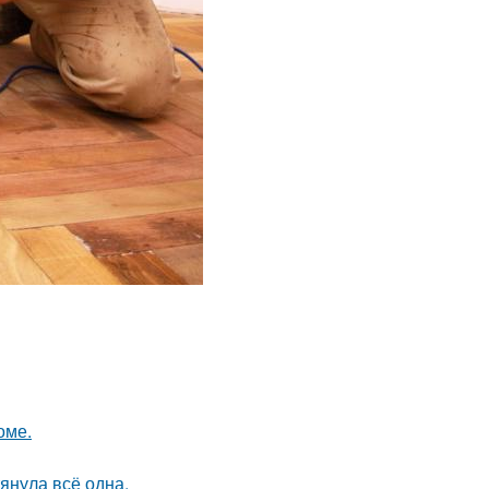
оме.
тянула всё одна.