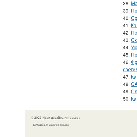
38.
Ма
39.
Пр
40.
Ср
41.
Ка
42.
По
43.
Ск
44.
Ую
45.
Пр
46.
Фр
свети
47.
Ка
48.
CA
49.
Сл
50.
Ка
© 2026 Идеи дизайна интерьера
+1000 идей для Вашего интерьера!