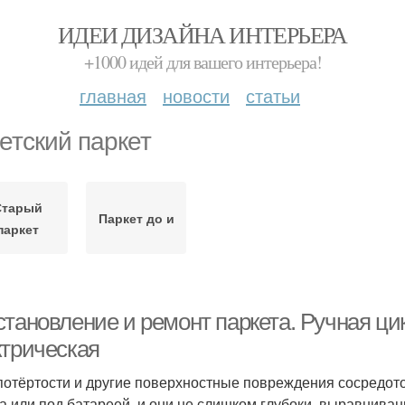
ИДЕИ ДИЗАЙНА ИНТЕРЬЕРА
+1000 идей для вашего интерьера!
главная
новости
статьи
етский паркет
Старый
Паркет до и
паркет
становление и ремонт паркета. Ручная ц
ктрическая
потёртости и другие поверхностные повреждения сосредот
ла или под батареей, и они не слишком глубоки, выравнива