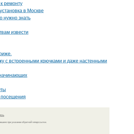
 к ремонту
 установка в Москве
о нужно знать
твам извести
риже.
тку с встроенными крючками и даже настенными
я начинающих
еты
т посещения
язь
решено при указании обратной гиперссылки.