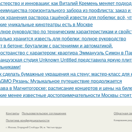
стерство и инновации: как Виталий Кремень меняет подход
еимущества горизонтального забора из профлиста: заказ и
ок хранения раствора гашёной извести для побелки: всё, чт
кие уникальные кинотеатры есть в Москве
лное руководство по техническим характеристикам и свойс
олько хранится известь для побелки: полное руководство
т в бетоне: брутализм с растениями и автоматикой.
остранство с характером: квартира Эммануэль Симон в Па
анцузская студия Unknown Untitled представила яркую пли
льниками!
к сделать бумажные украшения на стену: мастер-класс дл
GMO Рязань: Музыкальное путешествие продолжается
ава в Магнитогорске: расписание концертов и цены на бил
кие менее известные достопримечательности Москвы стоя
Контакты
Пользовательское соглашение
Обратная св
Политика конфидециальности
Копирование раз
г. Москва, Огородной Слободы 5А, м. Чистые пруды