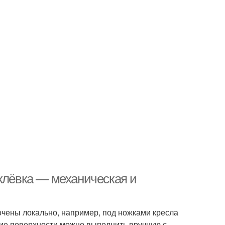
иклёвка — механическая и
очены локально, например, под ножками кресла
ние поверхности можно выполнить вручную с