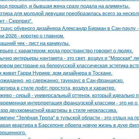
вод прошёл, и бывшая жена сразу подала на алименты.
ртира для молодой девушки преобразилась всего за нескол
нт - Сюрприз".
тхаус обувного дизайнера Александр Бирман в Сан-паулу - 
ни 2026 - коротко о главном.
ашний чек - лист на каникулы.
ерьер с характером: когда пространство говорит о людях.
ычно интерьеры нантакета - это свет, воздух и "Морская" ле
новом ресторане на белорусской классическая эстетика вст
к живет Гарри Нуриев: дом дизайнера в Тоскане.
ожиданно, но сдержанно: таунхаус в Сан-франциско.
артира в стиле лофт: простота, воздух и характер.
жево - серый - универсальный оттенок, который идеально 
временная интерпретация французской классики - это не о 
зор двухкомнатной квартиры в стиле неоклассика.
эмпинг "Зелёная Тропа" в тульской области - это отдых на 
арая квартира в Барселоне обрела новую жизнь в духе фило
ершенного.