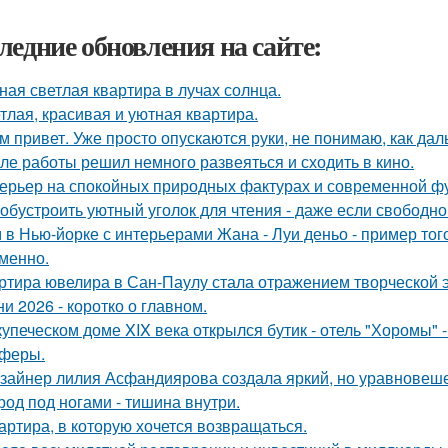
ледние обновления на сайте:
ная светлая квартира в лучах солнца.
тлая, красивая и уютная квартира.
м привет. Уже просто опускаются руки, не понимаю, как дал
ле работы решил немного развеяться и сходить в кино.
ерьер на спокойных природных фактурах и современной ф
 обустроить уютный уголок для чтения - даже если свободно
 в Нью-йорке с интерьерами Жана - Луи деньо - пример того
менно.
ртира ювелира в Сан-Паулу стала отражением творческой э
ни 2026 - коротко о главном.
купеческом доме XIX века открылся бутик - отель "Хоромы" -
феры.
зайнер лилия Асфандиярова создала яркий, но уравновеше
род под ногами - тишина внутри.
артира, в которую хочется возвращаться.