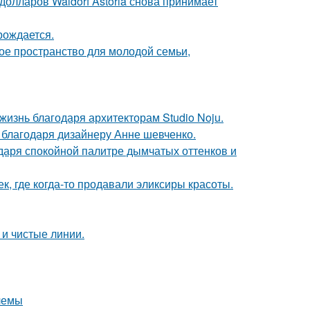
олларов Waldorf Astoria снова принимает
рождается.
е пространство для молодой семьи,
жизнь благодаря архитекторам Studio Noju.
 благодаря дизайнеру Анне шевченко.
даря спокойной палитре дымчатых оттенков и
к, где когда-то продавали эликсиры красоты.
 и чистые линии.
лемы