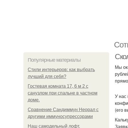
Сот
Скол
Популярные материалы
Мы ок
Стили интерьеров: как выбрать
рубле
лучший для себя?
прямо
Гостевая комната 17, 6 м 2 с
санузлом при спальне в частном
У нас
доме.
конфи
(его 
Сравнение Сандиммун Неорал с
другими иммуносупрессорами
Кальк
Заявк
Наш самодельный лофт.