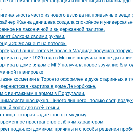
сле восьмилетней реставрации и инвестиций в миллиарды д
.
игинальность часто из нового взгляда на привычные вещи 
зайнер Жанна денишева создала спокойное и универсально
оенное на лаконичной и выдержанной палитре.
монт балкона своими руками.
енды 2026: акцент на потолок.
артира в башне Torres Blancas в Мадриде получила вторую 
артира в доме 1929 года в Москве получила новое дыхание
артира в доме рядом с МГУ получила новое звучание благо
манной планировке.
газин косметики в Торонто оформлен в духе старинных апте
дернистская квартира в доме Ле корбюзье.
м с винтажным шармом в Португалии.
нималистичная кухня. Ничего лишнего - только свет, воздух
плый лофт для всей семьи.
стница, которая задаёт тон всему дому.
временное пространство с лёгким характером.
ркет поднялся домиком: причины и способы решения проб