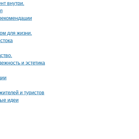
нт внутри.
ол
 рекомендации
ом для жизни.
стока
дство.
ежность и эстетика
ции
жителей и туристов
вые идеи