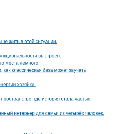
ьше жить в этой ситуации.
ункциональности выстроен.
го места немного.
, как классическая база может звучать
нергии хозяйки.
 пространство, где история стала частью
нный интерьер для семьи из четырёх человек.