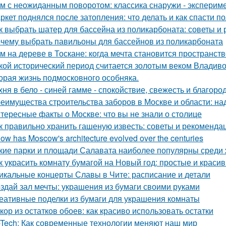
м с неожиданным поворотом: классика снаружи - экспериме
ркет поднялся после затопления: что делать и как спасти п
к выбрать шатер для бассейна из поликарбоната: советы и
чему выбрать павильоны для бассейнов из поликарбоната
м на дереве в Тоскане: когда мечта становится пространств
кой исторический период считается золотым веком Владиво
орая жизнь подмосковного особняка.
хня в бело - синей гамме - спокойствие, свежесть и благоро
еимущества строительства заборов в Москве и области: над
тересные факты о Москве: что вы не знали о столице
к правильно хранить гашеную известь: советы и рекоменда
How has Moscow's architecture evolved over the centuries
кие парки и площади Салавата наиболее популярны среди 
к украсить комнату бумагой на Новый год: простые и краси
икальные концерты Славы в Чите: расписание и детали
здай зал мечты: украшения из бумаги своими руками
еативные поделки из бумаги для украшения комнаты
кор из остатков обоев: как красиво использовать остатки
-Tech: Как современные технологии меняют наш мир