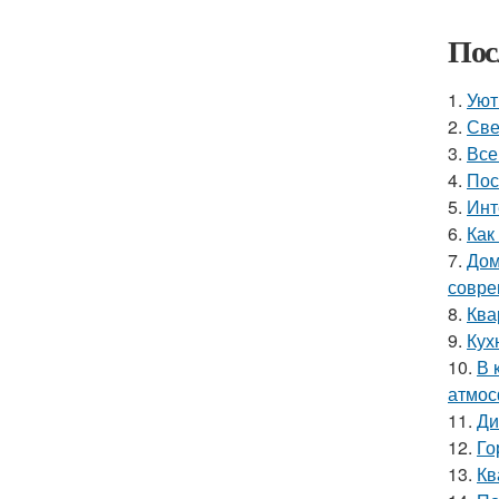
Пос
1.
Уют
2.
Све
3.
Все
4.
Пос
5.
Инт
6.
Как
7.
Дом
совре
8.
Ква
9.
Кух
10.
В 
атмос
11.
Ди
12.
Го
13.
Кв