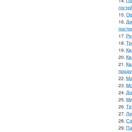
14.
По
гостей
15.
Ор
16.
Ди
постр
17.
Ре
18.
Тр
19.
Кв
20.
Кв
21.
Кв
проду
22.
Ма
23.
Мо
24.
До
25.
Ми
26.
Тё
27.
Ле
28.
Со
29.
Па