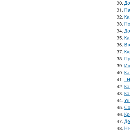
30.
До
31.
Па
32.
Ка
33.
По
34.
До
35.
Ка
36.
Вт
37.
Ку
38.
Пр
39.
Ин
40.
Ка
41.
- 
42.
Ка
43.
Ка
44.
Ун
45.
Со
46.
Кр
47.
Де
48.
Hi