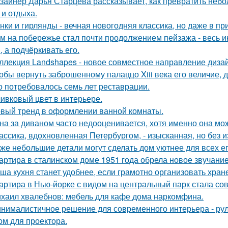
зайнер Дарья Старцева рассказывает, как превратить неб
 и отдыха.
нки и гирлянды - вечная новогодняя классика, но даже в п
м на побережье стал почти продолжением пейзажа - весь ин
, а подчёркивать его.
ллекция Landshapes - новое совместное направление дизай
обы вернуть заброшенному палаццо Xiii века его величие, 
о потребовалось семь лет реставрации.
ивковый цвет в интерьере.
вый тренд в оформлении ванной комнаты.
на за диваном часто недооценивается, хотя именно она мож
ассика, вдохновленная Петербургом, - изысканная, но без 
же небольшие детали могут сделать дом уютнее для всех ег
артира в сталинском доме 1951 года обрела новое звучани
ша кухня станет удобнее, если грамотно организовать хран
артира в Нью-йорке с видом на центральный парк стала с
хаил хвалебнов: мебель для кафе дома наркомфина.
нималистичное решение для современного интерьера - ру
ом для проектора.