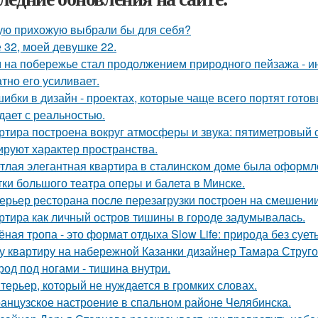
ую прихожую выбрали бы для себя?
 32, моей девушке 22.
 на побережье стал продолжением природного пейзажа - инт
атно его усиливает.
шибки в дизайн - проектах, которые чаще всего портят готов
дает с реальностью.
ртира построена вокруг атмосферы и звука: пятиметровый 
руют характер пространства.
тлая элегантная квартира в сталинском доме была оформл
тки большого театра оперы и балета в Минске.
ерьер ресторана после перезагрузки построен на смешении
ртира как личный остров тишины в городе задумывалась.
ёная тропа - это формат отдыха Slow Life: природа без суе
у квартиру на набережной Казанки дизайнер Тамара Струг
род под ногами - тишина внутри.
терьер, который не нуждается в громких словах.
анцузское настроение в спальном районе Челябинска.