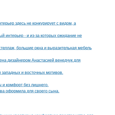
ерьер здесь не конкурирует с видом, а
ый интерьер - и из-за которых ожидание не
стеллаж, большие окна и выразительная мебель
ена дизайнером Анастасией венедчук для
 западных и восточных мотивов.
ты и комфорт без лишнего.
ова оформила для своего сына.