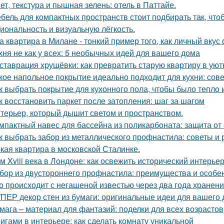
ет, текстура и пышная зелень: отель в Паттайе.
бель для компактных пространств стоит подбирать так, чт
иональность и визуальную лёгкость.
а квартира в Милане - тонкий пример того, как личный вку
хня не как у всех: 5 необычных идей для вашего дома
ставрация хрущёвки: как превратить старую квартиру в уют
кое напольное покрытие идеально подходит для кухни: сов
к выбрать покрытие для кухонного пола, чтобы было тепло 
к восстановить паркет после затопления: шаг за шагом
терьер, который дышит светом и пространством.
мпактный навес для бассейна из поликарбоната: защита от
к выбрать забор из металлического профнастила: советы и
кая квартира в московской Сталинке.
м Xviii века в Лондоне: как освежить исторический интерьер
бор из двустороннего профнастила: преимущества и особе
о происходит с негашеной известью через два года хранен
ПЕР декор стен из бумаги: оригинальные идеи для вашего
мага – материал для фантазий: поделки для всех возрастов
игами в интерьере: как сделать комнату уникальной