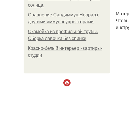
солнца.
Матер
Сравнение Сандиммун Неорал с
Чтобы
другими иммуносупрессорами
инстр
Скамейка из профильной трубы.
Сборка лавочки без спинки
Красно-белый интерьер квартиры-
студии