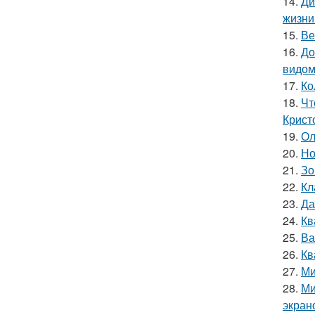
14.
Ди
жизни
15.
Ве
16.
До
видом
17.
Ко
18.
Чт
Крист
19.
Ол
20.
Но
21.
Зо
22.
Кл
23.
Да
24.
Кв
25.
Ва
26.
Кв
27.
Ми
28.
Ми
экран