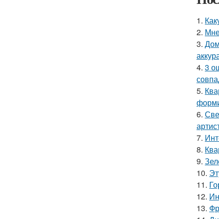
1.
Как
2.
Мне
3.
Дом
аккур
4.
3 о
совпа
5.
Ква
форми
6.
Све
артис
7.
Инт
8.
Ква
9.
Зел
10.
Эт
11.
Го
12.
Ин
13.
Фр