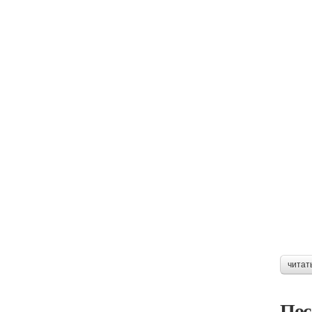
читат
Пос