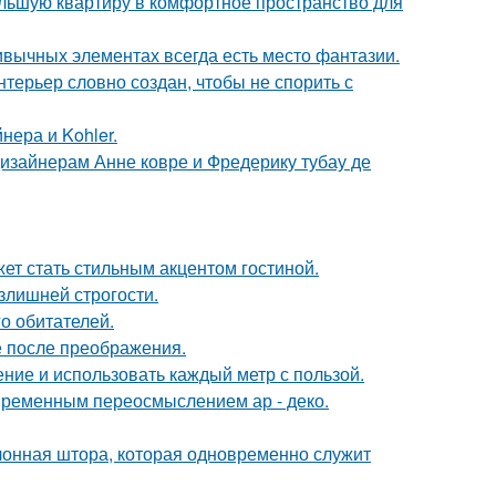
ольшую квартиру в комфортное пространство для
ривычных элементах всегда есть место фантазии.
терьер словно создан, чтобы не спорить с
нера и Kohler.
дизайнерам Анне ковре и Фредерику тубау де
ет стать стильным акцентом гостиной.
излишней строгости.
о обитателей.
е после преображения.
ение и использовать каждый метр с пользой.
овременным переосмыслением ар - деко.
лонная штора, которая одновременно служит