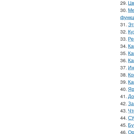
29.
Цв
30.
Ме
функц
31.
Эт
32.
Ку
33.
Ре
34.
Ка
35.
Ка
36.
Ка
37.
Ин
38.
Ко
39.
Ка
40.
Яр
41.
До
42.
За
43.
Чт
44.
СУ
45.
Бу
46.
Ор