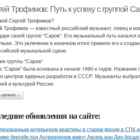
гей Трофимов: Путь к успеху с группой С
акой Сергей Трофимов?
й Трофимов — известный российский музыкант, певец и ко
даря своей группе "Саров". Его музыкальный путь начался е
узыке. Это увлечение в конечном итоге привело его к созд
ссийской музыкальной сцене.
ия группы "Саров"
а "Саров" была основана в начале 1990-х годов. Название 
из центров ядерных разработок в СССР. Музыканты выбрали
ией и культурой России.
ь дальше →
ледние обновления на сайте:
лизованным интерьером квартиры в старом фонде в СПб д
амке бергейк под Антверпеном живут Аксель ван Ден босше,