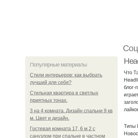
Соц
Head
Популярные материалы
Что Т
Стили интерьеров: как выбрать
Headl
лучший для себя?
блог-
Стильная квартира в светлых
играе
приятных тонах.
загол
лайко
3 на 4 комната. Дизайн спальни 9 кв
м. Цвет и дизайн.
Типы 
Гостевая комната 17, 6 м 2 с
Новос
санузлом при спальне в частном