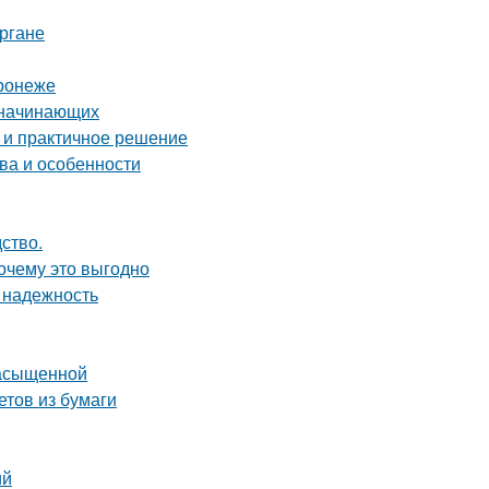
ргане
ронеже
я начинающих
 и практичное решение
ва и особенности
дство.
почему это выгодно
 надежность
насыщенной
етов из бумаги
ий