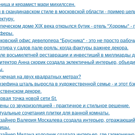
ница и керамист мари михилссен.
 в скандинавском стиле в московской области - пример цел
ектуру.
упеческом доме XIX века открылся бутик - отель "Хоромы" - 
феры.
ковский офис девелопера "Брусника" - это не просто рабоч
ртира у садов пале-рояль: когда фактуры важнее декора.
ле восьмилетней реставрации и инвестиций в миллиарды дол
итектор Анна скорик создала эклектичный интерьер, объе
ы.
чечная на двух квадратных метрах?
зефина шталь выросла в художественной семье - и этот бэк
ственском декоре.
рвая точка новой сети St.
ены со звукоизоляцией - практичное и стильное решение.
туальные сочетания плитки для ванной комнаты.
зайнер Валерия Москалева создала интерьер, отражающий 
чицы.
зайнер Милана колодник создала интерьер, где гармонично 