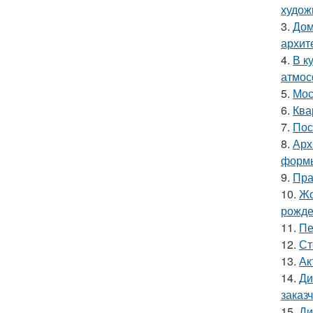
худож
3.
Дом
архит
4.
В к
атмос
5.
Мос
6.
Ква
7.
Пос
8.
Арх
форм
9.
Пра
10.
Жо
рожде
11.
Пе
12.
Ст
13.
Ак
14.
Ди
заказ
15.
Ди