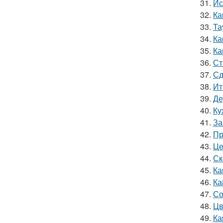
31.
Ис
32.
Ка
33.
Та
34.
Ка
35.
Ка
36.
Ст
37.
Сд
38.
Ит
39.
Де
40.
Ку
41.
За
42.
Пр
43.
Це
44.
Ск
45.
Ка
46.
Ка
47.
Со
48.
Цв
49.
Ка