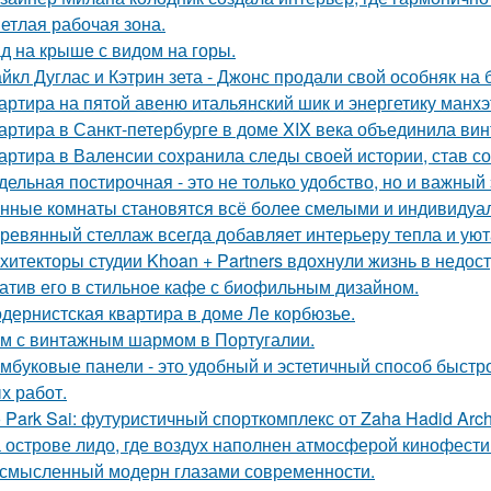
етлая рабочая зона.
д на крыше с видом на горы.
йкл Дуглас и Кэтрин зета - Джонс продали свой особняк на 
артира на пятой авеню итальянский шик и энергетику манх
артира в Санкт-петербурге в доме XIX века объединила вин
артира в Валенсии сохранила следы своей истории, став 
дельная постирочная - это не только удобство, но и важны
нные комнаты становятся всё более смелыми и индивидуа
ревянный стеллаж всегда добавляет интерьеру тепла и уют
хитекторы студии Khoan + Partners вдохнули жизнь в недос
атив его в стильное кафе с биофильным дизайном.
дернистская квартира в доме Ле корбюзье.
м с винтажным шармом в Португалии.
мбуковые панели - это удобный и эстетичный способ быстр
х работ.
 Park Sai: футуристичный спорткомплекс от Zaha Hadid Archi
 острове лидо, где воздух наполнен атмосферой кинофести
смысленный модерн глазами современности.