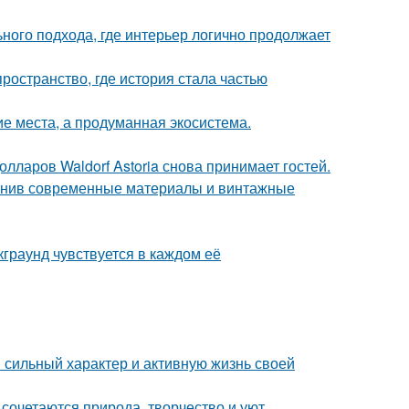
ьного подхода, где интерьер логично продолжает
пространство, где история стала частью
ие места, а продуманная экосистема.
ларов Waldorf Astoria снова принимает гостей.
динив современные материалы и винтажные
граунд чувствуется в каждом её
сильный характер и активную жизнь своей
сочетаются природа, творчество и уют.