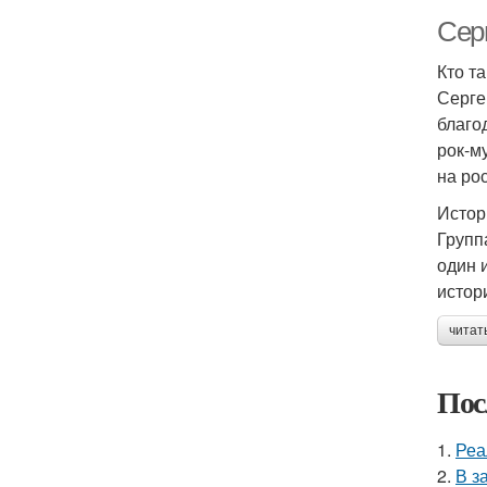
Сер
Кто т
Серге
благо
рок-м
на ро
Истор
Групп
один 
истор
читат
Пос
1.
Реа
2.
В з