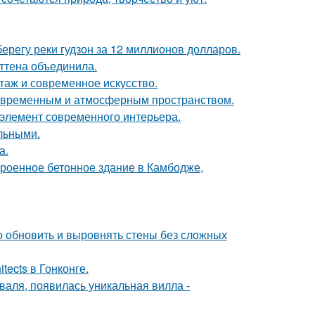
берегу реки гудзон за 12 миллионов долларов.
эттена объединила.
таж и современное искусство.
современным и атмосферным пространством.
й элемент современного интерьера.
льными.
а.
троенное бетонное здание в Камбодже,
о обновить и выровнять стены без сложных
tects в Гонконге.
валя, появилась уникальная вилла -