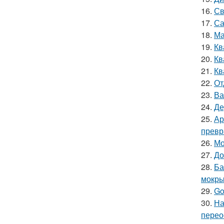
16.
Св
17.
Са
18.
Ма
19.
Кв
20.
Кв
21.
Кв
22.
От
23.
Ва
24.
Де
25.
Ар
превр
26.
Мо
27.
До
28.
Ба
мокры
29.
Go
30.
На
перео