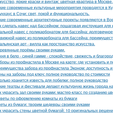
кусство, яркие краски и винтаж: цветная квартира в Москве.
кие современные культурные мероприятия проводятся в Ку
унхаус в Сочи: свет, покой и функциональность.
кие современные архитектурные проекты появляются в Во
к сделать навес над бассейном: пошаговая инструкция дл
альной навес с поликарбонатом для бассейна: долговечное
вижной навес из поликарбоната для бассейна: преимущест
альянская арт - вилла как пространство искусства.
ревянные проёмы своими руками.
хня в бело - синей гамме - спокойствие, свежесть и благоро
боры из профнастила в Москве на карте: где установить и 
еимущества забора из профнастила Эконом: доступность и
ны на заборы под ключ: полное руководство по стоимости
олько хранится известь для побелки: полное руководство
кие театры и фестивали делают культурную жизнь города 
к украсить зал своими руками: мастер-класс по созданию цв
веты по оформлению комнаты из бумаги
еты из бумаги: творим шедевры своими руками
к украсить стены цветной бумагой: 10 оригинальных решен